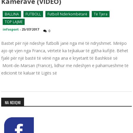
Kamerave (VIDEO)
BALLINA
FUTBOLL
Futboll Ndërkombëtarë
Të Tjera
TOP LAJME
infosport
-
25/07/2017
0
Bastet për një ndeshje futbolli janë nga më të ndryshmet. Mirëpo
ajo që vjen nga Franca, vërtetë ka tejkaluar të gjitha kufijtë. Bëhet
fjalë për një bastë të vënë nga ana e kryetarit të Bashkisë së
Mont-de-Marsan (Francë), lidhur me ndeshjen e paharrueshme të
edicionit të kaluar të Ligës së
NA NDIQNI