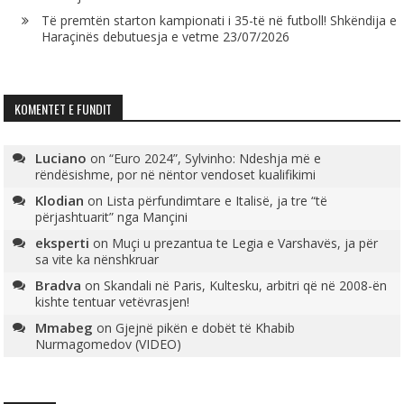
Të premtën starton kampionati i 35-të në futboll! Shkëndija e
Haraçinës debutuesja e vetme
23/07/2026
KOMENTET E FUNDIT
Luciano
on
“Euro 2024”, Sylvinho: Ndeshja më e
rëndësishme, por në nëntor vendoset kualifikimi
Klodian
on
Lista përfundimtare e Italisë, ja tre “të
përjashtuarit” nga Mançini
eksperti
on
Muçi u prezantua te Legia e Varshavës, ja për
sa vite ka nënshkruar
Bradva
on
Skandali në Paris, Kultesku, arbitri që në 2008-ën
kishte tentuar vetëvrasjen!
Mmabeg
on
Gjejnë pikën e dobët të Khabib
Nurmagomedov (VIDEO)