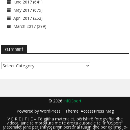
June 2017
(641)
May 2017
(675)
April 2017
(252)
March 2017
(299)
KATEGORITË
Kategoritë
© 2026
infOSport
Powered by
WordPress
| Theme:
AccessPress Mag
V Ë R E J T J E – Të gjitha materialet, përfshirë fotografitë dhe
videot, janë të mbrojtura me të drejta autoriale të “infOSport”.
Materialet janë për shfrytëzimin personal tuajin dhe për qëllime jo-