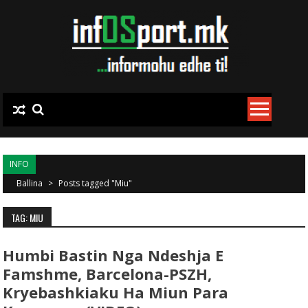
Skip to content
INFO
Ballina
>
Posts tagged "Miu"
TAG: MIU
Humbi Bastin Nga Ndeshja E
Famshme, Barcelona-PSZH,
Kryebashkiaku Ha Miun Para