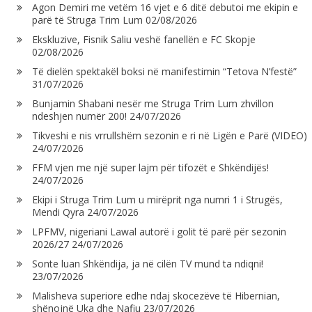
Agon Demiri me vetëm 16 vjet e 6 ditë debutoi me ekipin e
parë të Struga Trim Lum
02/08/2026
Ekskluzive, Fisnik Saliu veshë fanellën e FC Skopje
02/08/2026
Të dielën spektakël boksi në manifestimin “Tetova N’festë”
31/07/2026
Bunjamin Shabani nesër me Struga Trim Lum zhvillon
ndeshjen numër 200!
24/07/2026
Tikveshi e nis vrrullshëm sezonin e ri në Ligën e Parë (VIDEO)
24/07/2026
FFM vjen me një super lajm për tifozët e Shkëndijës!
24/07/2026
Ekipi i Struga Trim Lum u mirëprit nga numri 1 i Strugës,
Mendi Qyra
24/07/2026
LPFMV, nigeriani Lawal autorë i golit të parë për sezonin
2026/27
24/07/2026
Sonte luan Shkëndija, ja në cilën TV mund ta ndiqni!
23/07/2026
Malisheva superiore edhe ndaj skocezëve të Hibernian,
shënojnë Uka dhe Nafiu
23/07/2026