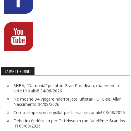
LAJMET E FUNDIT
SHBA, “Dardania” pushton Gran Paradison, majën më të
lartë të Italisë
04/08/2026
Në moshë 34-vjeçare ndërroi jetë luftëtari i UFC-së, Allan
Nascimento
04/08/2026
Como ashpërson rregullat për biletat sezonale!
03/08/2026
Debutim ëndërrash për Olti Hysenin me fanellën e Brøndby
IF!
03/08/2026