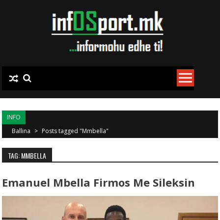
Skip to content
INFO
Ballina
>
Posts tagged "Mmbella"
TAG: MMBELLA
Emanuel Mbella Firmos Me Sileksin