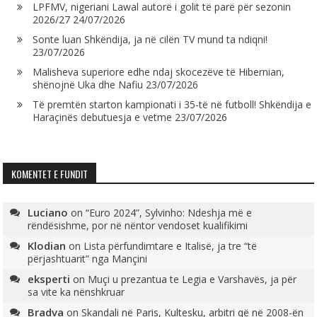
LPFMV, nigeriani Lawal autorë i golit të parë për sezonin
2026/27
24/07/2026
Sonte luan Shkëndija, ja në cilën TV mund ta ndiqni!
23/07/2026
Malisheva superiore edhe ndaj skocezëve të Hibernian,
shënojnë Uka dhe Nafiu
23/07/2026
Të premtën starton kampionati i 35-të në futboll! Shkëndija e
Haraçinës debutuesja e vetme
23/07/2026
KOMENTET E FUNDIT
Luciano
on
“Euro 2024”, Sylvinho: Ndeshja më e
rëndësishme, por në nëntor vendoset kualifikimi
Klodian
on
Lista përfundimtare e Italisë, ja tre “të
përjashtuarit” nga Mançini
eksperti
on
Muçi u prezantua te Legia e Varshavës, ja për
sa vite ka nënshkruar
Bradva
on
Skandali në Paris, Kultesku, arbitri që në 2008-ën