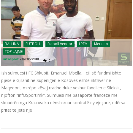
BALLINA
FUTBOLL
Futboll Vendor
LPFM
Merkato
TOP LAJME
infosport
-
07/06/2018
0
Ish sulmuesi i FC Shkupit, Emanuel Mbella, i cili së fundmi ishte
pjesë e Gjilanit në Superligën e Kosovës është rikthyer në
Maqedoni, mirëpo kësaj rradhe duke veshur fanellën e Sileksit,
njofton “infOSport.mk”. Sulmuesi me pasaportë franceze me
skuadrën nga Kratova ka nënshkruar kontratë dy vjeçare, ndërsa
pritet të jetë një