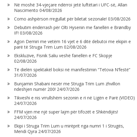
Në moshë 34-vjeçare ndërroi jetë luftëtari i UFC-së, Allan
Nascimento
04/08/2026
Como ashpërson rregullat për biletat sezonale!
03/08/2026
Debutim ëndërrash për Olti Hysenin me fanellën e Brøndby
IF!
03/08/2026
Agon Demiri me vetëm 16 vjet e 6 ditë debutoi me ekipin e
parë të Struga Trim Lum
02/08/2026
Ekskluzive, Fisnik Saliu veshë fanellën e FC Skopje
02/08/2026
Të dielën spektakël boksi në manifestimin “Tetova N’festë”
31/07/2026
Bunjamin Shabani nesër me Struga Trim Lum zhvillon
ndeshjen numër 200!
24/07/2026
Tikveshi e nis vrrullshëm sezonin e ri në Ligën e Parë (VIDEO)
24/07/2026
FFM vjen me një super lajm për tifozët e Shkëndijës!
24/07/2026
Ekipi i Struga Trim Lum u mirëprit nga numri 1 i Strugës,
Mendi Qyra
24/07/2026