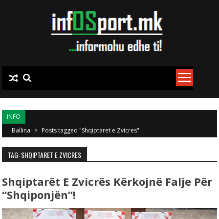
Skip to content
INFO
Ballina
>
Posts tagged "Shqiptaret e Zvicres"
TAG: SHQIPTARET E ZVICRES
Shqiptarët E Zvicrës Kërkojnë Falje Për
“shqiponjën”!