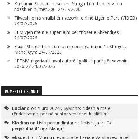
Bunjamin Shabani nesër me Struga Trim Lum zhvillon
ndeshjen numër 200!
24/07/2026
Tikveshi e nis vrrullshëm sezonin e ri në Ligën e Parë (VIDEO)
24/07/2026
FFM vjen me një super lajm për tifozët e Shkëndijës!
24/07/2026
Ekipi i Struga Trim Lum u mirëprit nga numri 1 i Strugës,
Mendi Qyra
24/07/2026
LPFMV, nigeriani Lawal autorë i golit të parë për sezonin
2026/27
24/07/2026
KOMENTET E FUNDIT
Luciano
on
“Euro 2024”, Sylvinho: Ndeshja më e
rëndësishme, por në nëntor vendoset kualifikimi
Klodian
on
Lista përfundimtare e Italisë, ja tre “të
përjashtuarit” nga Mançini
eksperti
on
Muçi u prezantua te Legia e Varshavës, ja për