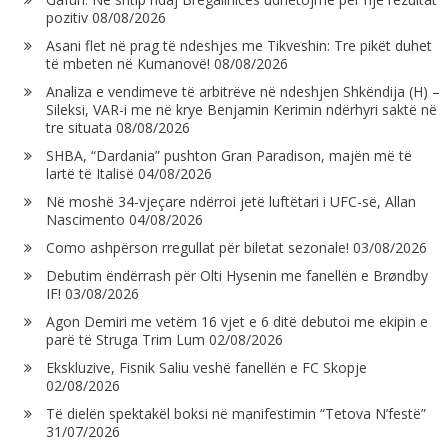
pozitiv
08/08/2026
Asani flet në prag të ndeshjes me Tikveshin: Tre pikët duhet
të mbeten në Kumanovë!
08/08/2026
Analiza e vendimeve të arbitrëve në ndeshjen Shkëndija (H) –
Sileksi, VAR-i me në krye Benjamin Kerimin ndërhyri saktë në
tre situata
08/08/2026
SHBA, “Dardania” pushton Gran Paradison, majën më të
lartë të Italisë
04/08/2026
Në moshë 34-vjeçare ndërroi jetë luftëtari i UFC-së, Allan
Nascimento
04/08/2026
Como ashpërson rregullat për biletat sezonale!
03/08/2026
Debutim ëndërrash për Olti Hysenin me fanellën e Brøndby
IF!
03/08/2026
Agon Demiri me vetëm 16 vjet e 6 ditë debutoi me ekipin e
parë të Struga Trim Lum
02/08/2026
Ekskluzive, Fisnik Saliu veshë fanellën e FC Skopje
02/08/2026
Të dielën spektakël boksi në manifestimin “Tetova N’festë”
31/07/2026