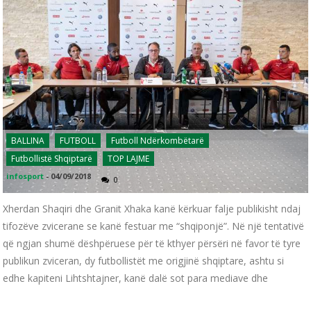
BALLINA
FUTBOLL
Futboll Ndërkombëtarë
Futbollistë Shqiptarë
TOP LAJME
infosport
-
04/09/2018
0
Xherdan Shaqiri dhe Granit Xhaka kanë kërkuar falje publikisht ndaj
tifozëve zvicerane se kanë festuar me “shqiponjë”. Në një tentativë
që ngjan shumë dëshpëruese për të kthyer përsëri në favor të tyre
publikun zviceran, dy futbollistët me origjinë shqiptare, ashtu si
edhe kapiteni Lihtshtajner, kanë dalë sot para mediave dhe