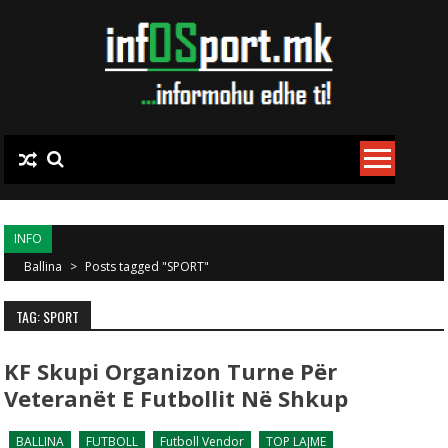
Skip to content
INFO
Ballina
>
Posts tagged "SPORT"
TAG: SPORT
KF Skupi Organizon Turne Për
Veteranët E Futbollit Në Shkup
BALLINA
FUTBOLL
Futboll Vendor
TOP LAJME