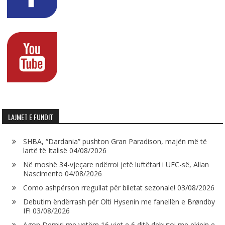
LAJMET E FUNDIT
SHBA, “Dardania” pushton Gran Paradison, majën më të
lartë të Italisë
04/08/2026
Në moshë 34-vjeçare ndërroi jetë luftëtari i UFC-së, Allan
Nascimento
04/08/2026
Como ashpërson rregullat për biletat sezonale!
03/08/2026
Debutim ëndërrash për Olti Hysenin me fanellën e Brøndby
IF!
03/08/2026
Agon Demiri me vetëm 16 vjet e 6 ditë debutoi me ekipin e