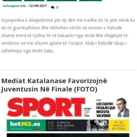
infosport.mk
-
12/09/2017
0
Kryeqendra e Maqedonisë për dy ditë me rradhë do të jetë vendi ku
do të grumbullohen dhe rikthehen sërish në terenin e futbollit
shumë emra të njohur të së kaluarës nga vendi dhe shqiptarë të
vendosur në më shumë qytete të Turqisë. Klubi i futbollit Skupi i
udhëhequr nga Bedri Saliu,
Mediat Katalanase Favorizojnë
Juventusin Në Finale (FOTO)