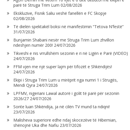
parë të Struga Trim Lum
02/08/2026
Ekskluzive, Fisnik Saliu veshë fanellën e FC Skopje
02/08/2026
Të dielën spektakël boksi në manifestimin “Tetova N’festë”
31/07/2026
Bunjamin Shabani nesër me Struga Trim Lum zhvillon
ndeshjen numër 200!
24/07/2026
Tikveshi e nis vrrullshëm sezonin e ri në Ligën e Parë (VIDEO)
24/07/2026
FFM vjen me një super lajm për tifozët e Shkëndijës!
24/07/2026
Ekipi i Struga Trim Lum u mirëprit nga numri 1 i Strugës,
Mendi Qyra
24/07/2026
LPFMV, nigeriani Lawal autorë i golit të parë për sezonin
2026/27
24/07/2026
Sonte luan Shkëndija, ja në cilën TV mund ta ndiqni!
23/07/2026
Malisheva superiore edhe ndaj skocezëve të Hibernian,
shënojnë Uka dhe Nafiu
23/07/2026