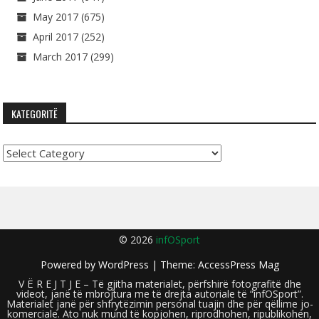
May 2017
(675)
April 2017
(252)
March 2017
(299)
KATEGORITË
Kategoritë
© 2026
infOSport
Powered by
WordPress
| Theme:
AccessPress Mag
V Ë R E J T J E – Të gjitha materialet, përfshirë fotografitë dhe
videot, janë të mbrojtura me të drejta autoriale të “infOSport”.
Materialet janë për shfrytëzimin personal tuajin dhe për qëllime jo-
komerciale. Ato nuk mund të kopjohen, riprodhohen, ripublikohen,