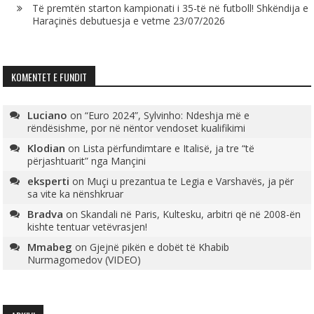
Të premtën starton kampionati i 35-të në futboll! Shkëndija e
Haraçinës debutuesja e vetme
23/07/2026
KOMENTET E FUNDIT
Luciano
on
“Euro 2024”, Sylvinho: Ndeshja më e
rëndësishme, por në nëntor vendoset kualifikimi
Klodian
on
Lista përfundimtare e Italisë, ja tre “të
përjashtuarit” nga Mançini
eksperti
on
Muçi u prezantua te Legia e Varshavës, ja për
sa vite ka nënshkruar
Bradva
on
Skandali në Paris, Kultesku, arbitri që në 2008-ën
kishte tentuar vetëvrasjen!
Mmabeg
on
Gjejnë pikën e dobët të Khabib
Nurmagomedov (VIDEO)