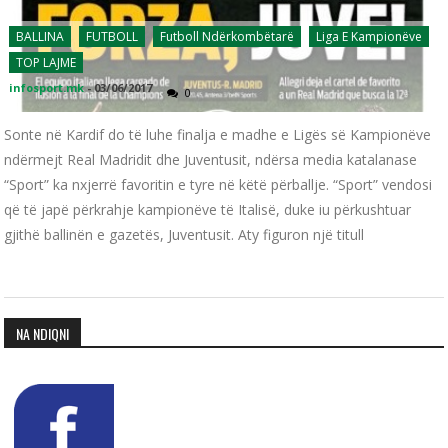
BALLINA
FUTBOLL
Futboll Ndërkombëtarë
Liga E Kampionëve
TOP LAJME
infosport.mk
-
03/06/2017
0
Sonte në Kardif do të luhe finalja e madhe e Ligës së Kampionëve
ndërmejt Real Madridit dhe Juventusit, ndërsa media katalanase
“Sport” ka nxjerrë favoritin e tyre në këtë përballje. “Sport” vendosi
që të japë përkrahje kampionëve të Italisë, duke iu përkushtuar
gjithë ballinën e gazetës, Juventusit. Aty figuron një titull
NA NDIQNI