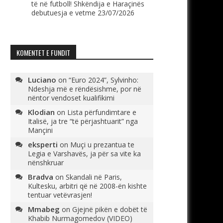
të në futboll! Shkëndija e Haraçinës
debutuesja e vetme
23/07/2026
KOMENTET E FUNDIT
Luciano
on
“Euro 2024”, Sylvinho:
Ndeshja më e rëndësishme, por në
nëntor vendoset kualifikimi
Klodian
on
Lista përfundimtare e
Italisë, ja tre “të përjashtuarit” nga
Mançini
eksperti
on
Muçi u prezantua te
Legia e Varshavës, ja për sa vite ka
nënshkruar
Bradva
on
Skandali në Paris,
Kultesku, arbitri që në 2008-ën kishte
tentuar vetëvrasjen!
Mmabeg
on
Gjejnë pikën e dobët të
Khabib Nurmagomedov (VIDEO)