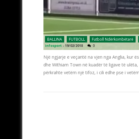
BALLINA
FUTBOLL
Futboll Ndërkombëtarë
infosport
-
19/02/2018
0
Një ngjarje e veçantë na vjen nga Anglia, kur ë
dhe Withiam Town në kuadër të ligave të ulëta,
përkrahte vetëm një tifoz, i cili edhe pse i vetë