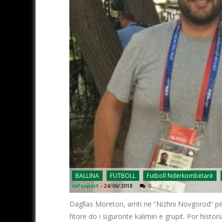
BALLINA
FUTBOLL
Futboll Ndërkombëtarë
infosport
-
24/06/2018
0
Dagllas Moreton, arriti në “Nizhni Novgorod” p
fitore do i siguronte kalimin e grupit. Por histo