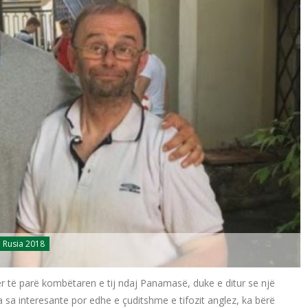
Rusia 2018
ër të parë kombëtaren e tij ndaj Panamasë, duke e ditur se një
ria sa interesante por edhe e çuditshme e tifozit anglez, ka bërë