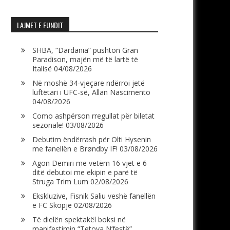
LAJMET E FUNDIT
SHBA, “Dardania” pushton Gran
Paradison, majën më të lartë të
Italisë
04/08/2026
Në moshë 34-vjeçare ndërroi jetë
luftëtari i UFC-së, Allan Nascimento
04/08/2026
Como ashpërson rregullat për biletat
sezonale!
03/08/2026
Debutim ëndërrash për Olti Hysenin
me fanellën e Brøndby IF!
03/08/2026
Agon Demiri me vetëm 16 vjet e 6
ditë debutoi me ekipin e parë të
Struga Trim Lum
02/08/2026
Ekskluzive, Fisnik Saliu veshë fanellën
e FC Skopje
02/08/2026
Të dielën spektakël boksi në
manifestimin “Tetova N’festë”