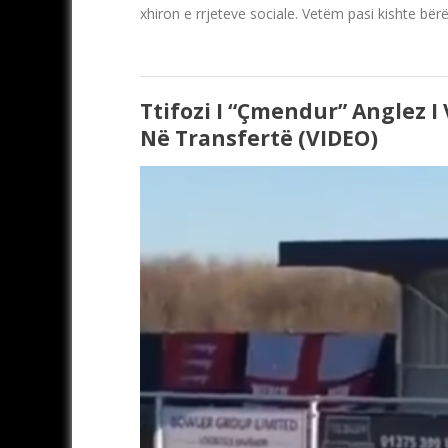
xhiron e rrjeteve sociale. Vetëm pasi kishte bër
Ttifozi I “çmendur” Anglez I
Në Transfertë (VIDEO)