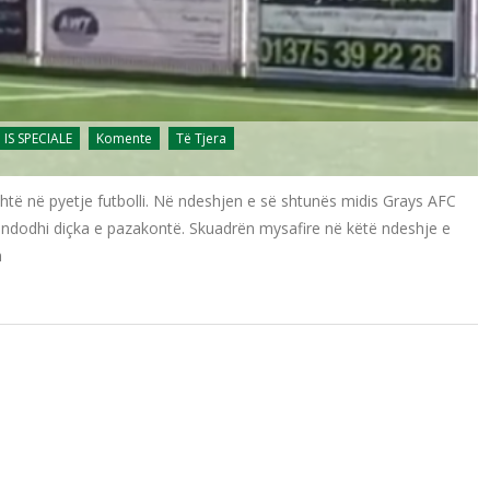
IS SPECIALE
Komente
Të Tjera
shtë në pyetje futbolli. Në ndeshjen e së shtunës midis Grays AFC
 ndodhi diçka e pazakontë. Skuadrën mysafire në këtë ndeshje e
m