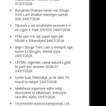
31/07/2026
Bunjamin Shabani nesër me Struga
Trim Lum zhvillon ndeshjen numër
200!
24/07/2026
Tikveshi e nis vrrullshëm sezonin e ri
në Ligën e Parë (VIDEO)
24/07/2026
FFM vjen me një super lajm për
tifozët e Shkëndijës!
24/07/2026
Ekipi i Struga Trim Lum u mirëprit nga
numri 1 i Strugës, Mendi Qyra
24/07/2026
LPFMV, nigeriani Lawal autorë i golit
të parë për sezonin 2026/27
24/07/2026
Sonte luan Shkëndija, ja në cilën TV
mund ta ndiqni!
23/07/2026
Malisheva superiore edhe ndaj
skocezëve të Hibernian, shënojnë
Uka dhe Nafiu
23/07/2026
Të premtën starton kampionati i 35-