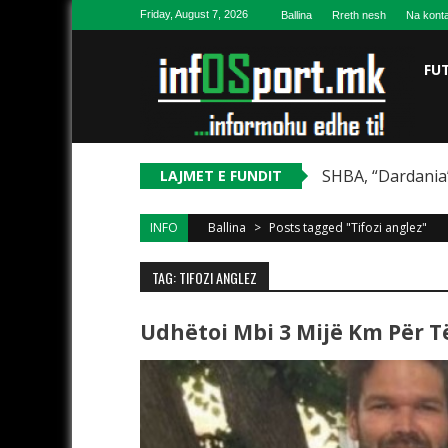
Skip to content
Friday, August 7, 2026
Ballina
Rreth nesh
Na konta
FU
SHBA, “Dardania”
LAJMET E FUNDIT
INFO
Ballina
>
Posts tagged "Tifozi anglez"
TAG: TIFOZI ANGLEZ
Udhëtoi Mbi 3 Mijë Km Për Të