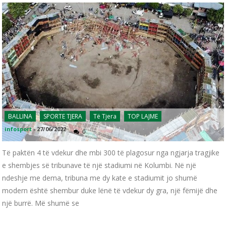
BALLINA
SPORTE TJERA
Të Tjera
TOP LAJME
infosport
-
27/06/2022
0
Të paktën 4 të vdekur dhe mbi 300 të plagosur nga ngjarja tragjike
e shembjes së tribunave të një stadiumi në Kolumbi. Në një
ndeshje me dema, tribuna me dy kate e stadiumit jo shumë
modern është shembur duke lënë të vdekur dy gra, një fëmijë dhe
një burrë. Më shumë se