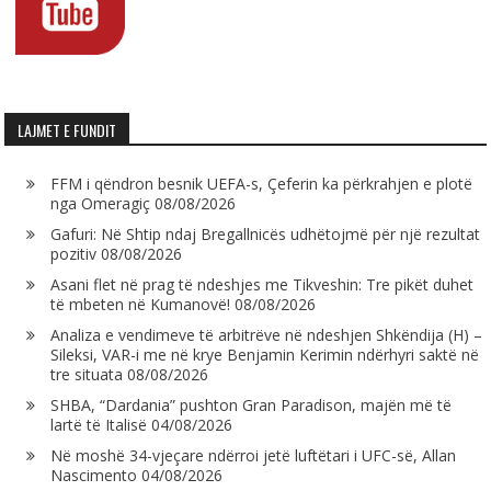
LAJMET E FUNDIT
FFM i qëndron besnik UEFA-s, Çeferin ka përkrahjen e plotë
nga Omeragiç
08/08/2026
Gafuri: Në Shtip ndaj Bregallnicës udhëtojmë për një rezultat
pozitiv
08/08/2026
Asani flet në prag të ndeshjes me Tikveshin: Tre pikët duhet
të mbeten në Kumanovë!
08/08/2026
Analiza e vendimeve të arbitrëve në ndeshjen Shkëndija (H) –
Sileksi, VAR-i me në krye Benjamin Kerimin ndërhyri saktë në
tre situata
08/08/2026
SHBA, “Dardania” pushton Gran Paradison, majën më të
lartë të Italisë
04/08/2026
Në moshë 34-vjeçare ndërroi jetë luftëtari i UFC-së, Allan
Nascimento
04/08/2026