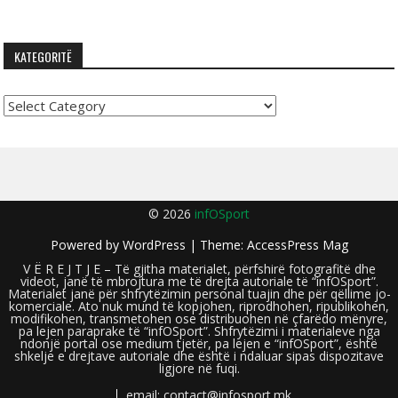
KATEGORITË
Kategoritë
© 2026
infOSport
Powered by
WordPress
| Theme:
AccessPress Mag
V Ë R E J T J E – Të gjitha materialet, përfshirë fotografitë dhe
videot, janë të mbrojtura me të drejta autoriale të “infOSport”.
Materialet janë për shfrytëzimin personal tuajin dhe për qëllime jo-
komerciale. Ato nuk mund të kopjohen, riprodhohen, ripublikohen,
modifikohen, transmetohen ose distribuohen në çfarëdo mënyre,
pa lejen paraprake të “infOSport”. Shfrytëzimi i materialeve nga
ndonjë portal ose medium tjetër, pa lejen e “infOSport”, është
shkelje e drejtave autoriale dhe është i ndaluar sipas dispozitave
ligjore në fuqi.
email: contact@infosport.mk