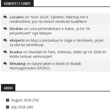
KOMENTET E FUNDIT
Luciano
on
“Euro 2024”, Sylvinho: Ndeshja më e
rëndësishme, por në nëntor vendoset kualifikimi
Klodian
on
Lista përfundimtare e Italisë, ja tre “të
përjashtuarit” nga Mançini
eksperti
on
Muçi u prezantua te Legia e Varshavës, ja për
sa vite ka nënshkruar
Bradva
on
Skandali në Paris, Kultesku, arbitri që në 2008-ën
kishte tentuar vetëvrasjen!
Mmabeg
on
Gjejnë pikën e dobët të Khabib
Nurmagomedov (VIDEO)
ARKIVI
August 2026
(10)
July 2026
(28)