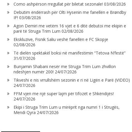
Como ashpërson rregullat për biletat sezonale!
03/08/2026
Debutim ëndërrash për Olti Hysenin me fanellën e Brøndby
IF!
03/08/2026
Agon Demiri me vetëm 16 vjet e 6 ditë debutoi me ekipin e
parë të Struga Trim Lum
02/08/2026
Ekskluzive, Fisnik Saliu veshë fanellën e FC Skopje
02/08/2026
Të dielën spektakël boksi në manifestimin “Tetova N’festë”
31/07/2026
Bunjamin Shabani nesër me Struga Trim Lum zhvillon
ndeshjen numër 200!
24/07/2026
Tikveshi e nis vrrullshëm sezonin e ri në Ligën e Parë (VIDEO)
24/07/2026
FFM vjen me një super lajm për tifozët e Shkëndijës!
24/07/2026
Ekipi i Struga Trim Lum u mirëprit nga numri 1 i Strugës,
Mendi Qyra
24/07/2026