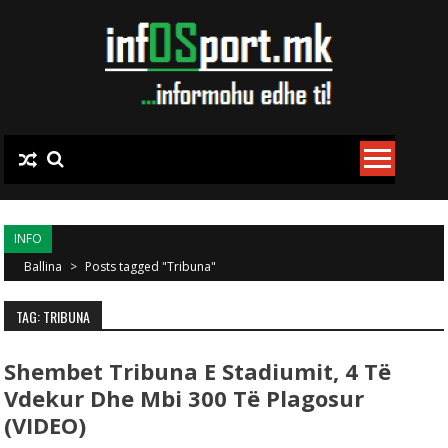
Skip to content
INFO
Ballina
>
Posts tagged "Tribuna"
TAG: TRIBUNA
Shembet Tribuna E Stadiumit, 4 Të
Vdekur Dhe Mbi 300 Të Plagosur
(VIDEO)