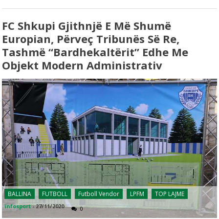
FC Shkupi Gjithnjë E Më Shumë
Europian, Përveç Tribunës Së Re,
Tashmë “bardhekaltërit” Edhe Me
Objekt Modern Administrativ
BALLINA
FUTBOLL
Futboll Vendor
LPFM
TOP LAJME
infosport
-
27/11/2020
0