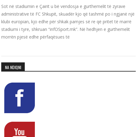
Sot në stadiumin e Çairit u bë vendosja e gurthemelit të zyrave
administrative të FC Shkupit, skuadër kjo që tashmë po i ngjanë një
klubi europian, kjo edhe për shkak pamjes së re që pritet të marrë
stadiumi i tyre, shkruan “infOSport.mk”. Në hedhjen e gurthemelit
morrën pjesë edhe përfaqësues të
NA NDIQNI