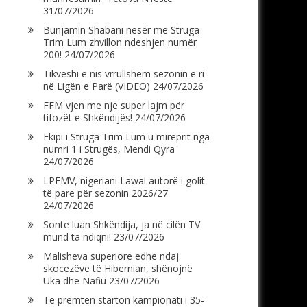
31/07/2026
Bunjamin Shabani nesër me Struga
Trim Lum zhvillon ndeshjen numër
200!
24/07/2026
Tikveshi e nis vrrullshëm sezonin e ri
në Ligën e Parë (VIDEO)
24/07/2026
FFM vjen me një super lajm për
tifozët e Shkëndijës!
24/07/2026
Ekipi i Struga Trim Lum u mirëprit nga
numri 1 i Strugës, Mendi Qyra
24/07/2026
LPFMV, nigeriani Lawal autorë i golit
të parë për sezonin 2026/27
24/07/2026
Sonte luan Shkëndija, ja në cilën TV
mund ta ndiqni!
23/07/2026
Malisheva superiore edhe ndaj
skocezëve të Hibernian, shënojnë
Uka dhe Nafiu
23/07/2026
Të premtën starton kampionati i 35-