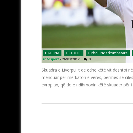
BALLINA
FUTBOLL
Futboll Ndërkombëtarë
infosport
-
26/03/2017
0
Skuadra e Liverpullit që edhe këtë vit dështoi në
menduar për merkaton e verës, përmes së cilës d
evropian, që do e ndihmonin këtë skuadër për 