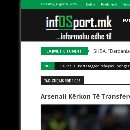
Skip to content
Thursday, August 6, 2026
Ballina
Rreth nesh
Na ko
FU
SHBA, “Dardania”
LAJMET E FUNDIT
INFO
Ballina
>
Posts tagged "Xhejms Rodrigez
TAG: XHEJMS RODRIGEZ
Arsenali Kërkon Të Transfer