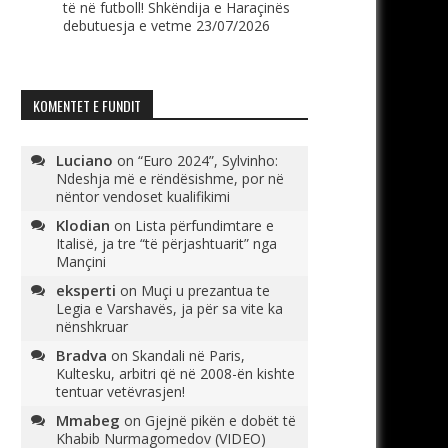
të në futboll! Shkëndija e Haraçinës
debutuesja e vetme
23/07/2026
KOMENTET E FUNDIT
Luciano
on
“Euro 2024”, Sylvinho:
Ndeshja më e rëndësishme, por në
nëntor vendoset kualifikimi
Klodian
on
Lista përfundimtare e
Italisë, ja tre “të përjashtuarit” nga
Mançini
eksperti
on
Muçi u prezantua te
Legia e Varshavës, ja për sa vite ka
nënshkruar
Bradva
on
Skandali në Paris,
Kultesku, arbitri që në 2008-ën kishte
tentuar vetëvrasjen!
Mmabeg
on
Gjejnë pikën e dobët të
Khabib Nurmagomedov (VIDEO)