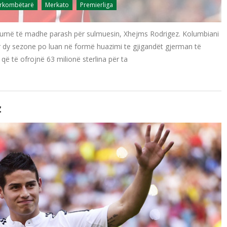
ërkombëtarë
Merkato
Premierliga
shumë të madhe parash për sulmuesin, Xhejms Rodrigez. Kolumbiani
për dy sezone po luan në formë huazimi te gjigandët gjerman të
 që të ofrojnë 63 milionë sterlina për ta
z