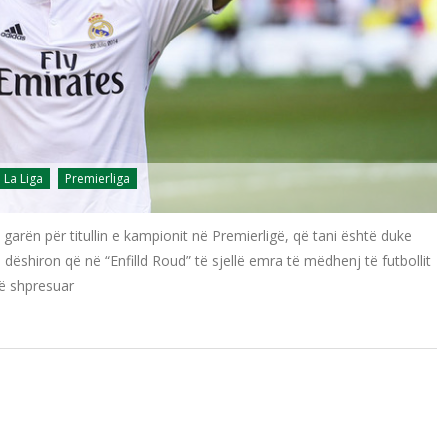
La Liga
Premierliga
 garën për titullin e kampionit në Premierligë, që tani është duke
ëshiron që në “Enfilld Roud” të sjellë emra të mëdhenj të futbollit
të shpresuar