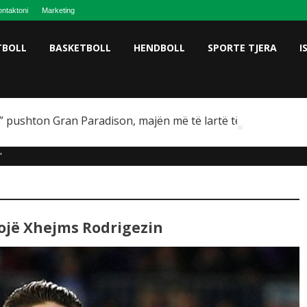
ntaktoni
Marketing
TBOLL
BASKETBOLL
HENDBOLL
SPORTE TJERA
I
 pushton Gran Paradison, majën më të lartë të Italisë
"
ojë Xhejms Rodrigezin