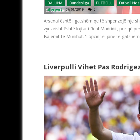
BALLINA
Bundesliga
FUTBOLL
Futboll Nd
infosport
-
07/01/2019
0
Arsenal është i gatshëm që të shpenzojë një 
zyrtarisht është lojtar i Real Madridit, por që 
Bajernit të Munihut. ‘Topçinjtë’ janë të gatshëm
Liverpulli Vihet Pas Rodrige