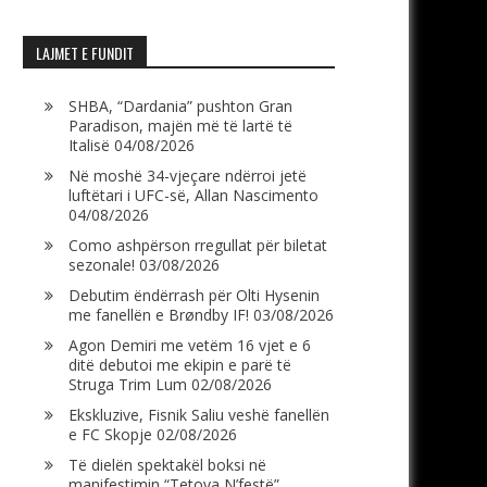
LAJMET E FUNDIT
SHBA, “Dardania” pushton Gran
Paradison, majën më të lartë të
Italisë
04/08/2026
Në moshë 34-vjeçare ndërroi jetë
luftëtari i UFC-së, Allan Nascimento
04/08/2026
Como ashpërson rregullat për biletat
sezonale!
03/08/2026
Debutim ëndërrash për Olti Hysenin
me fanellën e Brøndby IF!
03/08/2026
Agon Demiri me vetëm 16 vjet e 6
ditë debutoi me ekipin e parë të
Struga Trim Lum
02/08/2026
Ekskluzive, Fisnik Saliu veshë fanellën
e FC Skopje
02/08/2026
Të dielën spektakël boksi në
manifestimin “Tetova N’festë”