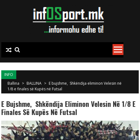
Skip to content
INFO
Ballina
>
BALLINA
>
E bujshme, Shkëndija eliminon Velesin në
1/8 e finales së Kupës në Futsal
E Bujshme, Shkëndija Eliminon Velesin Në 1/8 E
Finales Së Kupës Në Futsal