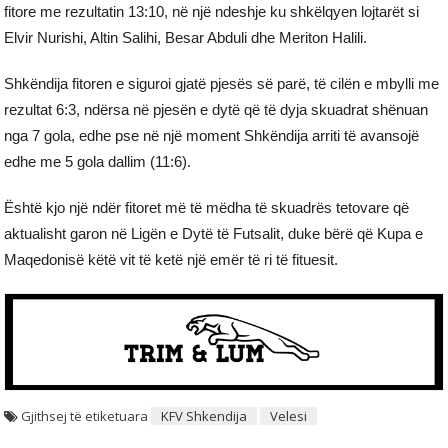
fitore me rezultatin 13:10, në një ndeshje ku shkëlqyen lojtarët si
Elvir Nurishi, Altin Salihi, Besar Abduli dhe Meriton Halili.
Shkëndija fitoren e siguroi gjatë pjesës së parë, të cilën e mbylli me
rezultat 6:3, ndërsa në pjesën e dytë që të dyja skuadrat shënuan
nga 7 gola, edhe pse në një moment Shkëndija arriti të avansojë
edhe me 5 gola dallim (11:6).
Është kjo një ndër fitoret më të mëdha të skuadrës tetovare që
aktualisht garon në Ligën e Dytë të Futsalit, duke bërë që Kupa e
Maqedonisë këtë vit të ketë një emër të ri të fituesit.
Gjithsej të etiketuara
KFV Shkendija
Velesi