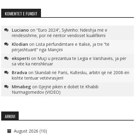
KOMENTET E FUNDIT
Luciano
on
“Euro 2024”, Sylvinho: Ndeshja më e
rëndësishme, por në nëntor vendoset kualifikimi
Klodian
on
Lista përfundimtare e Italisë, ja tre “të
përjashtuarit” nga Mançini
eksperti
on
Muçi u prezantua te Legia e Varshavës, ja për
sa vite ka nënshkruar
Bradva
on
Skandali në Paris, Kultesku, arbitri që në 2008-ën
kishte tentuar vetëvrasjen!
Mmabeg
on
Gjejnë pikën e dobët të Khabib
Nurmagomedov (VIDEO)
ARKIVI
August 2026
(10)