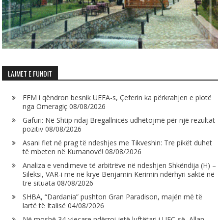
LAJMET E FUNDIT
FFM i qëndron besnik UEFA-s, Çeferin ka përkrahjen e plotë
nga Omeragiç
08/08/2026
Gafuri: Në Shtip ndaj Bregallnicës udhëtojmë për një rezultat
pozitiv
08/08/2026
Asani flet në prag të ndeshjes me Tikveshin: Tre pikët duhet
të mbeten në Kumanovë!
08/08/2026
Analiza e vendimeve të arbitrëve në ndeshjen Shkëndija (H) –
Sileksi, VAR-i me në krye Benjamin Kerimin ndërhyri saktë në
tre situata
08/08/2026
SHBA, “Dardania” pushton Gran Paradison, majën më të
lartë të Italisë
04/08/2026
Në moshë 34-vjeçare ndërroi jetë luftëtari i UFC-së, Allan