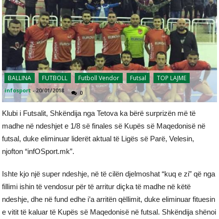
BALLINA
FUTBOLL
Futboll Vendor
Futsal
TOP LAJME
infosport
-
20/01/2018
0
Klubi i Futsalit, Shkëndija nga Tetova ka bërë surprizën më të
madhe në ndeshjet e 1/8 së finales së Kupës së Maqedonisë në
futsal, duke eliminuar liderët aktual të Ligës së Parë, Velesin,
njofton “infOSport.mk”.
Ishte kjo një super ndeshje, në të cilën djelmoshat “kuq e zi” që nga
fillimi ishin të vendosur për të arritur diçka të madhe në këtë
ndeshje, dhe në fund edhe i’a arritën qëllimit, duke eliminuar fituesin
e vitit të kaluar të Kupës së Maqedonisë në futsal. Shkëndija shënoi