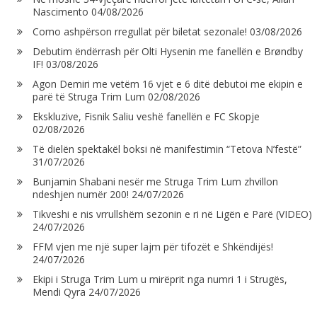
Nascimento
04/08/2026
Como ashpërson rregullat për biletat sezonale!
03/08/2026
Debutim ëndërrash për Olti Hysenin me fanellën e Brøndby
IF!
03/08/2026
Agon Demiri me vetëm 16 vjet e 6 ditë debutoi me ekipin e
parë të Struga Trim Lum
02/08/2026
Ekskluzive, Fisnik Saliu veshë fanellën e FC Skopje
02/08/2026
Të dielën spektakël boksi në manifestimin “Tetova N’festë”
31/07/2026
Bunjamin Shabani nesër me Struga Trim Lum zhvillon
ndeshjen numër 200!
24/07/2026
Tikveshi e nis vrrullshëm sezonin e ri në Ligën e Parë (VIDEO)
24/07/2026
FFM vjen me një super lajm për tifozët e Shkëndijës!
24/07/2026
Ekipi i Struga Trim Lum u mirëprit nga numri 1 i Strugës,
Mendi Qyra
24/07/2026