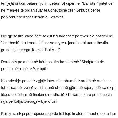
të njëjtit si kombëtare njohin vetëm Shqipërinë, “Ballistët” pritet që
në mënyrë të organizuar të udhëytojnë drejt Shkupit për të
përkrahur përfaqësuesen e Kosovës.
Një gjë të tillë kanë bërë të ditur “Dardanët” përmes një postimi në
“facebook”, ku kanë njoftuar se atyre u janë bashkuar edhe tifo
grupi i njohur nga Tetova “Ballistët”.
Dardanët po ashtu në këtë postim kanë thënë “Shqiptarët do
pushtojnë rrugët e Shkupit”.
Kjo ndeshje pritet të zgjojë interesim shumë të madh në mesin e
futbolldashësve në vendin tonë dhe më gjërë në rajon, ndërsa ekipi
fitues do të luaj në finalen e madhe të 31 marsit, ku e pret fituesin
nga përballja Gjeorgji – Bjellorusi.
Kujtojmë ekipi përfaqësues që do të fitojë finalen e madhe do të luaj