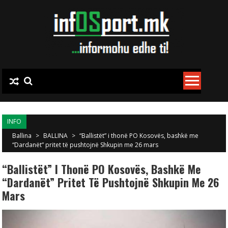
Skip to content
INFO
Ballina
>
BALLINA
>
“Ballistët” i thonë PO Kosovës, bashkë me
“Dardanët” pritet të pushtojnë Shkupin me 26 mars
“Ballistët” I Thonë PO Kosovës, Bashkë Me
“Dardanët” Pritet Të Pushtojnë Shkupin Me 26
Mars