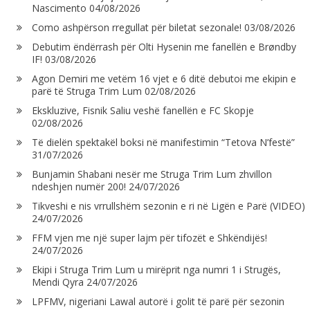
Nascimento
04/08/2026
Como ashpërson rregullat për biletat sezonale!
03/08/2026
Debutim ëndërrash për Olti Hysenin me fanellën e Brøndby
IF!
03/08/2026
Agon Demiri me vetëm 16 vjet e 6 ditë debutoi me ekipin e
parë të Struga Trim Lum
02/08/2026
Ekskluzive, Fisnik Saliu veshë fanellën e FC Skopje
02/08/2026
Të dielën spektakël boksi në manifestimin “Tetova N’festë”
31/07/2026
Bunjamin Shabani nesër me Struga Trim Lum zhvillon
ndeshjen numër 200!
24/07/2026
Tikveshi e nis vrrullshëm sezonin e ri në Ligën e Parë (VIDEO)
24/07/2026
FFM vjen me një super lajm për tifozët e Shkëndijës!
24/07/2026
Ekipi i Struga Trim Lum u mirëprit nga numri 1 i Strugës,
Mendi Qyra
24/07/2026
LPFMV, nigeriani Lawal autorë i golit të parë për sezonin