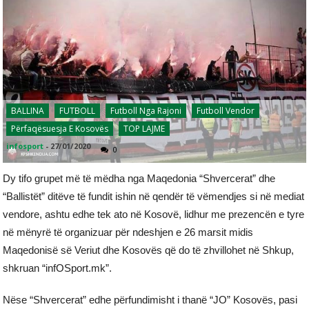
BALLINA
FUTBOLL
Futboll Nga Rajoni
Futboll Vendor
Përfaqësuesja E Kosovës
TOP LAJME
infosport
-
27/01/2020
0
Dy tifo grupet më të mëdha nga Maqedonia “Shvercerat” dhe
“Ballistët” ditëve të fundit ishin në qendër të vëmendjes si në mediat
vendore, ashtu edhe tek ato në Kosovë, lidhur me prezencën e tyre
në mënyrë të organizuar për ndeshjen e 26 marsit midis
Maqedonisë së Veriut dhe Kosovës që do të zhvillohet në Shkup,
shkruan “infOSport.mk”.
Nëse “Shvercerat” edhe përfundimisht i thanë “JO” Kosovës, pasi