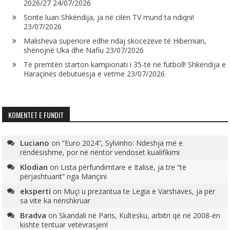
2026/27
24/07/2026
Sonte luan Shkëndija, ja në cilën TV mund ta ndiqni!
23/07/2026
Malisheva superiore edhe ndaj skocezëve të Hibernian,
shënojnë Uka dhe Nafiu
23/07/2026
Të premtën starton kampionati i 35-të në futboll! Shkëndija e
Haraçinës debutuesja e vetme
23/07/2026
KOMENTET E FUNDIT
Luciano
on
“Euro 2024”, Sylvinho: Ndeshja më e
rëndësishme, por në nëntor vendoset kualifikimi
Klodian
on
Lista përfundimtare e Italisë, ja tre “të
përjashtuarit” nga Mançini
eksperti
on
Muçi u prezantua te Legia e Varshavës, ja për
sa vite ka nënshkruar
Bradva
on
Skandali në Paris, Kultesku, arbitri që në 2008-ën
kishte tentuar vetëvrasjen!