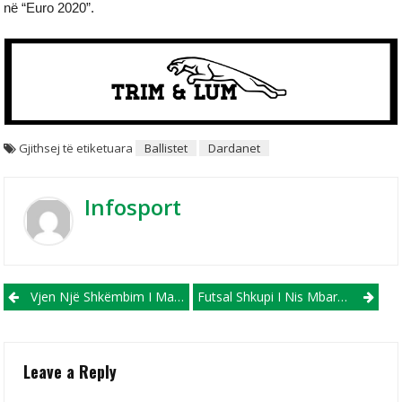
në “Euro 2020”.
Gjithsej të etiketuara
Ballistet
Dardanet
Infosport
Post navigation
Vjen Një Shkëmbim I Madh Midis Barcelonës Dhe Juventusit
Futsal Shkupi I Nis Mbarë Kontrollueset Për Stinorin Pranveror, Erkan Shabani Shkëlqen Me 3 Gola
Leave a Reply