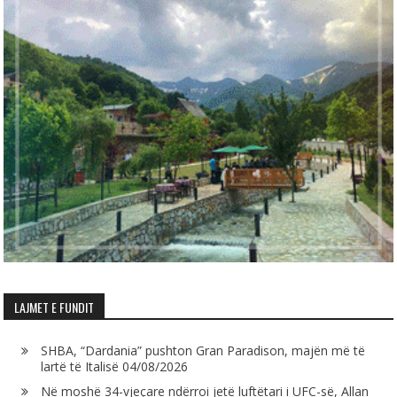
LAJMET E FUNDIT
SHBA, “Dardania” pushton Gran Paradison, majën më të
lartë të Italisë
04/08/2026
Në moshë 34-vjeçare ndërroi jetë luftëtari i UFC-së, Allan