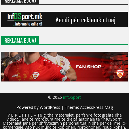
REKLAMA E JUAJ
REKLAMA E JUAJ
© 2026
infOSport
Powered by
WordPress
| Theme:
AccessPress Mag
V Ë R E J T J E – Të gjitha materialet, përfshirë fotografitë dhe
videot, janë të mbrojtura me të drejta autoriale të “infOSport”.
Materialet janë për shfrytëzimin personal tuajin dhe për qëllime jo-
komerciale. Ato nuk mund të kopjohen, riprodhohen, ripublikohen,