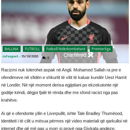
BALLINA
FUTBOLL
Futboll Ndërkombëtarë
Premierliga
infosport
-
15/10/2020
0
Racizmi nuk tolerohet aspak në Angli. Mohamed Sallah ra pre e
ofendimeve në sfidën e shkurtit të vitit të kaluar kundër Uest Hamit
në Londër. Në një moment derisa egjiptiani po ekzekutonte një
goditje këndi, dëgjoi fjalë të rënda dhe me sfond racist nga pas
krahëve.
Ai që e ofendonte yllin e Liverpullit, ishte Tale Bradley Thumëood,
identiteti i të cilit u mësua përmes një video materiali që qarkulloi në
internet dhe që më pas u morr si provë nga Gjykata angleze.