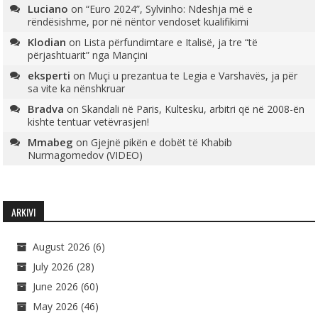
Luciano
on
“Euro 2024”, Sylvinho: Ndeshja më e
rëndësishme, por në nëntor vendoset kualifikimi
Klodian
on
Lista përfundimtare e Italisë, ja tre “të
përjashtuarit” nga Mançini
eksperti
on
Muçi u prezantua te Legia e Varshavës, ja për
sa vite ka nënshkruar
Bradva
on
Skandali në Paris, Kultesku, arbitri që në 2008-ën
kishte tentuar vetëvrasjen!
Mmabeg
on
Gjejnë pikën e dobët të Khabib
Nurmagomedov (VIDEO)
ARKIVI
August 2026
(6)
July 2026
(28)
June 2026
(60)
May 2026
(46)