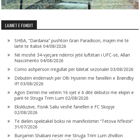
LAJMET E FUNDIT
SHBA, “Dardania” pushton Gran Paradison, majën më të
lartë të Italisë
04/08/2026
Në moshë 34-vjeçare ndërroi jetë luftëtari i UFC-së, Allan
Nascimento
04/08/2026
Como ashpërson rregullat për biletat sezonale!
03/08/2026
Debutim ëndërrash për Olti Hysenin me fanellën e Brøndby
IF!
03/08/2026
Agon Demiri me vetëm 16 vjet e 6 ditë debutoi me ekipin e
parë të Struga Trim Lum
02/08/2026
Ekskluzive, Fisnik Saliu veshë fanellën e FC Skopje
02/08/2026
Të dielën spektakël boksi në manifestimin “Tetova N’festë”
31/07/2026
Bunjamin Shabani nesër me Struga Trim Lum zhvillon