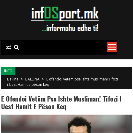
Skip to content
INFO
Ballina
>
BALLINA
>
E ofendoi vetëm pse ishte musliman! Tifozi
i Uest Hamit e pëson keq
E Ofendoi Vetëm Pse Ishte Musliman! Tifozi I
Uest Hamit E Pëson Keq