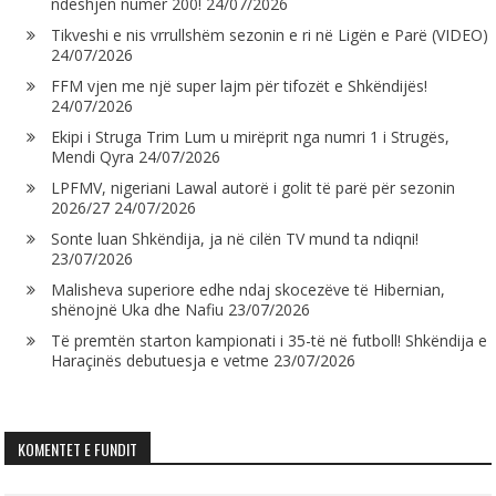
ndeshjen numër 200!
24/07/2026
Tikveshi e nis vrrullshëm sezonin e ri në Ligën e Parë (VIDEO)
24/07/2026
FFM vjen me një super lajm për tifozët e Shkëndijës!
24/07/2026
Ekipi i Struga Trim Lum u mirëprit nga numri 1 i Strugës,
Mendi Qyra
24/07/2026
LPFMV, nigeriani Lawal autorë i golit të parë për sezonin
2026/27
24/07/2026
Sonte luan Shkëndija, ja në cilën TV mund ta ndiqni!
23/07/2026
Malisheva superiore edhe ndaj skocezëve të Hibernian,
shënojnë Uka dhe Nafiu
23/07/2026
Të premtën starton kampionati i 35-të në futboll! Shkëndija e
Haraçinës debutuesja e vetme
23/07/2026
KOMENTET E FUNDIT