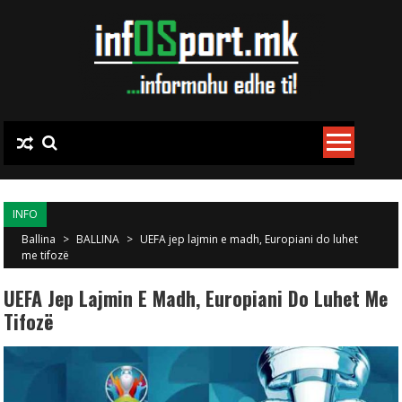
Skip to content
INFO
Ballina
>
BALLINA
>
UEFA jep lajmin e madh, Europiani do luhet
me tifozë
UEFA Jep Lajmin E Madh, Europiani Do Luhet Me
Tifozë