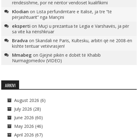
rëndësishme, por në nëntor vendoset kualifikimi
Klodian
on
Lista përfundimtare e Italisë, ja tre “të
përjashtuarit” nga Mançini
eksperti
on
Muçi u prezantua te Legia e Varshavës, ja për
sa vite ka nënshkruar
Bradva
on
Skandali në Paris, Kultesku, arbitri që në 2008-ën
kishte tentuar vetëvrasjen!
Mmabeg
on
Gjejnë pikën e dobët të Khabib
Nurmagomedov (VIDEO)
ARKIVI
August 2026
(6)
July 2026
(28)
June 2026
(60)
May 2026
(46)
April 2026
(67)