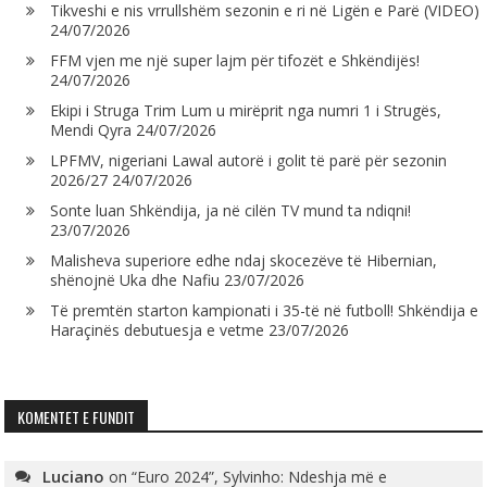
Tikveshi e nis vrrullshëm sezonin e ri në Ligën e Parë (VIDEO)
24/07/2026
FFM vjen me një super lajm për tifozët e Shkëndijës!
24/07/2026
Ekipi i Struga Trim Lum u mirëprit nga numri 1 i Strugës,
Mendi Qyra
24/07/2026
LPFMV, nigeriani Lawal autorë i golit të parë për sezonin
2026/27
24/07/2026
Sonte luan Shkëndija, ja në cilën TV mund ta ndiqni!
23/07/2026
Malisheva superiore edhe ndaj skocezëve të Hibernian,
shënojnë Uka dhe Nafiu
23/07/2026
Të premtën starton kampionati i 35-të në futboll! Shkëndija e
Haraçinës debutuesja e vetme
23/07/2026
KOMENTET E FUNDIT
Luciano
on
“Euro 2024”, Sylvinho: Ndeshja më e