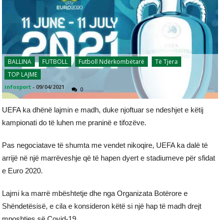
BALLINA
FUTBOLL
Futboll Ndërkombëtarë
Të Tjera
TOP LAJME
infosport
-
09/04/2021
0
UEFA ka dhënë lajmin e madh, duke njoftuar se ndeshjet e këtij
kampionati do të luhen me praninë e tifozëve.
Pas negociatave të shumta me vendet nikoqire, UEFA ka dalë të
arrijë në një marrëveshje që të hapen dyert e stadiumeve për sfidat
e Euro 2020.
Lajmi ka marrë mbështetje dhe nga Organizata Botërore e
Shëndetësisë, e cila e konsideron këtë si një hap të madh drejt
mposhtjes së Covid-19.