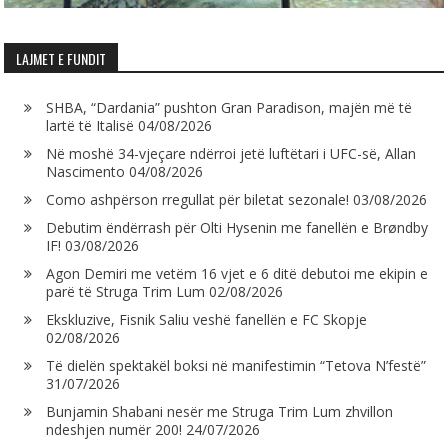
LAJMET E FUNDIT
SHBA, “Dardania” pushton Gran Paradison, majën më të
lartë të Italisë
04/08/2026
Në moshë 34-vjeçare ndërroi jetë luftëtari i UFC-së, Allan
Nascimento
04/08/2026
Como ashpërson rregullat për biletat sezonale!
03/08/2026
Debutim ëndërrash për Olti Hysenin me fanellën e Brøndby
IF!
03/08/2026
Agon Demiri me vetëm 16 vjet e 6 ditë debutoi me ekipin e
parë të Struga Trim Lum
02/08/2026
Ekskluzive, Fisnik Saliu veshë fanellën e FC Skopje
02/08/2026
Të dielën spektakël boksi në manifestimin “Tetova N’festë”
31/07/2026
Bunjamin Shabani nesër me Struga Trim Lum zhvillon
ndeshjen numër 200!
24/07/2026