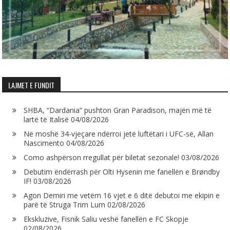
LAJMET E FUNDIT
SHBA, “Dardania” pushton Gran Paradison, majën më të
lartë të Italisë
04/08/2026
Në moshë 34-vjeçare ndërroi jetë luftëtari i UFC-së, Allan
Nascimento
04/08/2026
Como ashpërson rregullat për biletat sezonale!
03/08/2026
Debutim ëndërrash për Olti Hysenin me fanellën e Brøndby
IF!
03/08/2026
Agon Demiri me vetëm 16 vjet e 6 ditë debutoi me ekipin e
parë të Struga Trim Lum
02/08/2026
Ekskluzive, Fisnik Saliu veshë fanellën e FC Skopje
02/08/2026