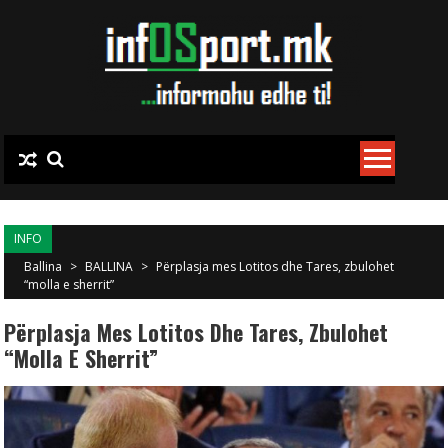
Skip to content
INFO
Ballina
>
BALLINA
>
Përplasja mes Lotitos dhe Tares, zbulohet
“molla e sherrit”
Përplasja Mes Lotitos Dhe Tares, Zbulohet
“molla E Sherrit”