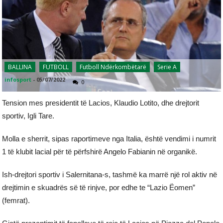
BALLINA
FUTBOLL
Futboll Ndërkombëtarë
Serie A
infosport
-
05/07/2022
0
Tension mes presidentit të Lacios, Klaudio Lotito, dhe drejtorit
sportiv, Igli Tare.
Molla e sherrit, sipas raportimeve nga Italia, është vendimi i numrit
1 të klubit lacial për të përfshirë Angelo Fabianin në organikë.
Ish-drejtori sportiv i Salernitana-s, tashmë ka marrë një rol aktiv në
drejtimin e skuadrës së të rinjve, por edhe te “Lazio Ëomen”
(femrat).