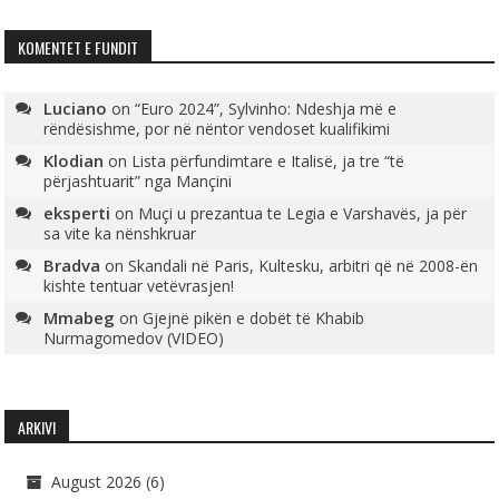
KOMENTET E FUNDIT
Luciano
on
“Euro 2024”, Sylvinho: Ndeshja më e
rëndësishme, por në nëntor vendoset kualifikimi
Klodian
on
Lista përfundimtare e Italisë, ja tre “të
përjashtuarit” nga Mançini
eksperti
on
Muçi u prezantua te Legia e Varshavës, ja për
sa vite ka nënshkruar
Bradva
on
Skandali në Paris, Kultesku, arbitri që në 2008-ën
kishte tentuar vetëvrasjen!
Mmabeg
on
Gjejnë pikën e dobët të Khabib
Nurmagomedov (VIDEO)
ARKIVI
August 2026
(6)