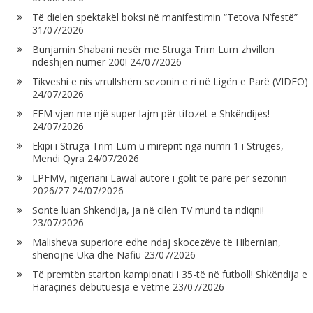
Të dielën spektakël boksi në manifestimin “Tetova N’festë”
31/07/2026
Bunjamin Shabani nesër me Struga Trim Lum zhvillon
ndeshjen numër 200!
24/07/2026
Tikveshi e nis vrrullshëm sezonin e ri në Ligën e Parë (VIDEO)
24/07/2026
FFM vjen me një super lajm për tifozët e Shkëndijës!
24/07/2026
Ekipi i Struga Trim Lum u mirëprit nga numri 1 i Strugës,
Mendi Qyra
24/07/2026
LPFMV, nigeriani Lawal autorë i golit të parë për sezonin
2026/27
24/07/2026
Sonte luan Shkëndija, ja në cilën TV mund ta ndiqni!
23/07/2026
Malisheva superiore edhe ndaj skocezëve të Hibernian,
shënojnë Uka dhe Nafiu
23/07/2026
Të premtën starton kampionati i 35-të në futboll! Shkëndija e
Haraçinës debutuesja e vetme
23/07/2026