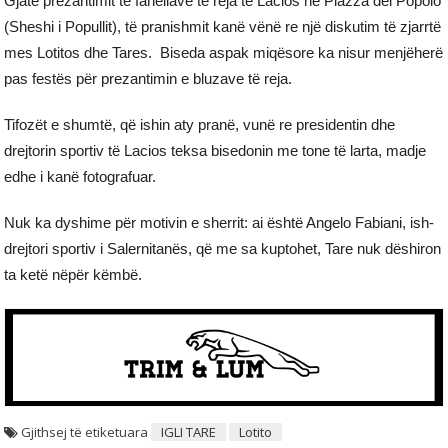
Gjatë prezantimit të fanellave të reja të Lacios në Piazza del Popolo
(Sheshi i Popullit), të pranishmit kanë vënë re një diskutim të zjarrtë
mes Lotitos dhe Tares. Biseda aspak miqësore ka nisur menjëherë
pas festës për prezantimin e bluzave të reja.
Tifozët e shumtë, që ishin aty pranë, vunë re presidentin dhe
drejtorin sportiv të Lacios teksa bisedonin me tone të larta, madje
edhe i kanë fotografuar.
Nuk ka dyshime për motivin e sherrit: ai është Angelo Fabiani, ish-
drejtori sportiv i Salernitanës, që me sa kuptohet, Tare nuk dëshiron
ta ketë nëpër këmbë.
Gjithsej të etiketuara
IGLI TARE
Lotito