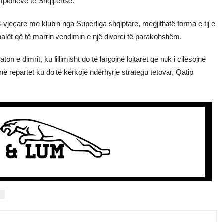
pionëve të Shqipërisë.
 3-vjeçare me klubin nga Superliga shqiptare, megjithatë forma e tij e
 palët që të marrin vendimin e një divorci të parakohshëm.
n e dimrit, ku fillimisht do të largojnë lojtarët që nuk i cilësojnë
 në repartet ku do të kërkojë ndërhyrje strategu tetovar, Qatip