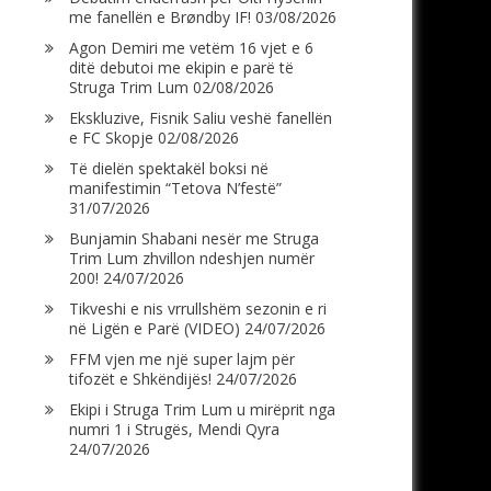
me fanellën e Brøndby IF!
03/08/2026
Agon Demiri me vetëm 16 vjet e 6
ditë debutoi me ekipin e parë të
Struga Trim Lum
02/08/2026
Ekskluzive, Fisnik Saliu veshë fanellën
e FC Skopje
02/08/2026
Të dielën spektakël boksi në
manifestimin “Tetova N’festë”
31/07/2026
Bunjamin Shabani nesër me Struga
Trim Lum zhvillon ndeshjen numër
200!
24/07/2026
Tikveshi e nis vrrullshëm sezonin e ri
në Ligën e Parë (VIDEO)
24/07/2026
FFM vjen me një super lajm për
tifozët e Shkëndijës!
24/07/2026
Ekipi i Struga Trim Lum u mirëprit nga
numri 1 i Strugës, Mendi Qyra
24/07/2026