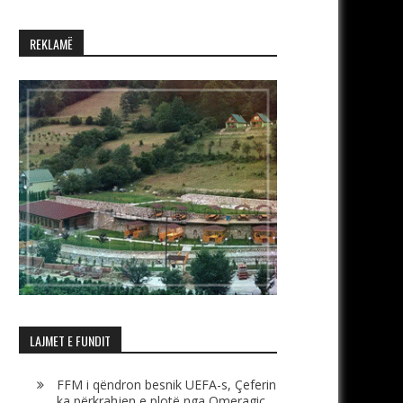
REKLAMË
LAJMET E FUNDIT
FFM i qëndron besnik UEFA-s, Çeferin
ka përkrahjen e plotë nga Omeragiç