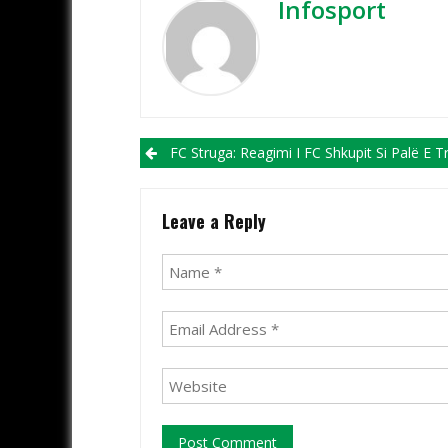
Infosport
Post navigation
FC Struga: Reagimi I FC Shkupit Si Palë E Tretë Është Një Precedent I Pandodhur Më Parë Në Futbo
Leave a Reply