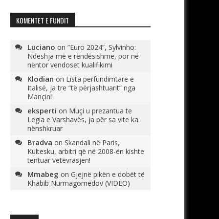
KOMENTET E FUNDIT
Luciano
on
“Euro 2024”, Sylvinho:
Ndeshja më e rëndësishme, por në
nëntor vendoset kualifikimi
Klodian
on
Lista përfundimtare e
Italisë, ja tre “të përjashtuarit” nga
Mançini
eksperti
on
Muçi u prezantua te
Legia e Varshavës, ja për sa vite ka
nënshkruar
Bradva
on
Skandali në Paris,
Kultesku, arbitri që në 2008-ën kishte
tentuar vetëvrasjen!
Mmabeg
on
Gjejnë pikën e dobët të
Khabib Nurmagomedov (VIDEO)