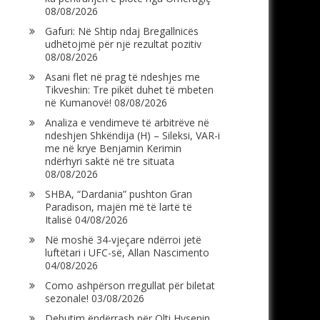
08/08/2026
Gafuri: Në Shtip ndaj Bregallnicës
udhëtojmë për një rezultat pozitiv
08/08/2026
Asani flet në prag të ndeshjes me
Tikveshin: Tre pikët duhet të mbeten
në Kumanovë!
08/08/2026
Analiza e vendimeve të arbitrëve në
ndeshjen Shkëndija (H) – Sileksi, VAR-i
me në krye Benjamin Kerimin
ndërhyri saktë në tre situata
08/08/2026
SHBA, “Dardania” pushton Gran
Paradison, majën më të lartë të
Italisë
04/08/2026
Në moshë 34-vjeçare ndërroi jetë
luftëtari i UFC-së, Allan Nascimento
04/08/2026
Como ashpërson rregullat për biletat
sezonale!
03/08/2026
Debutim ëndërrash për Olti Hysenin