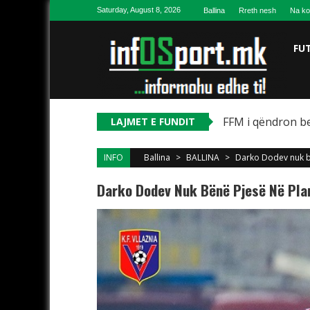
Skip to content
Saturday, August 8, 2026
Ballina
Rreth nesh
Na ko
FU
FFM i qëndron be
LAJMET E FUNDIT
INFO
Ballina
>
BALLINA
>
Darko Dodev nuk bë
Darko Dodev Nuk Bënë Pjesë Në Plan