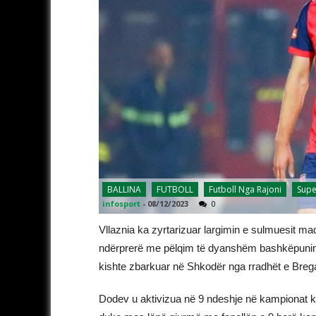
BALLINA
FUTBOLL
Futboll Nga Rajoni
Supe
infosport
-
08/12/2023
0
Vllaznia ka zyrtarizuar largimin e sulmuesit 
ndërprerë me pëlqim të dyanshëm bashkëpunimi
kishte zbarkuar në Shkodër nga rradhët e Bregal
Dodev u aktivizua në 9 ndeshje në kampionat këtë 