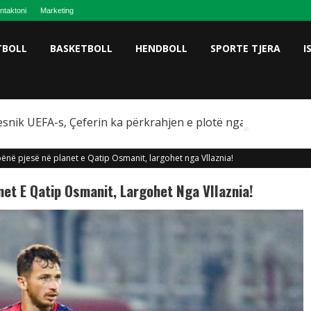
ntaktoni
Marketing
TBOLL
BASKETBOLL
HENDBOLL
SPORTE TJERA
I
snik UEFA-s, Çeferin ka përkrahjen e plotë nga Omeragiç
në pjesë në planet e Qatip Osmanit, largohet nga Vllaznia!
et E Qatip Osmanit, Largohet Nga Vllaznia!