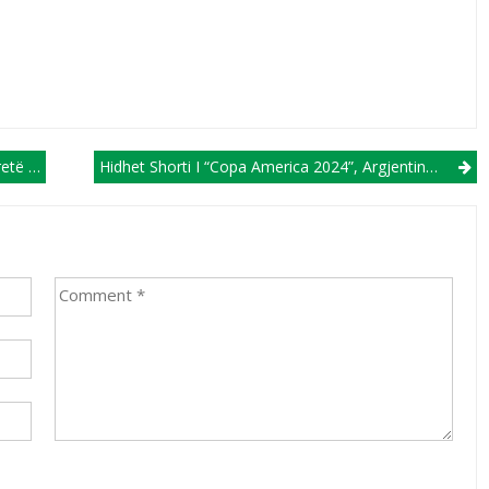
llin Tonë
Hidhet Shorti I “Copa America 2024”, Argjentina Dhe Brazili Mund Të Takohen Vetëm Në Finale