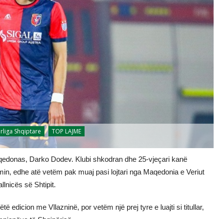
rliga Shqiptare
TOP LAJME
maqedonas, Darko Dodev. Klubi shkodran dhe 25-vjeçari kanë
n, edhe atë vetëm pak muaj pasi lojtari nga Maqedonia e Veriut
lnicës së Shtipit.
edicion me Vllazninë, por vetëm një prej tyre e luajti si titullar,