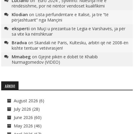
Luciano
on
“Euro 2024”, Sylvinho: Ndeshja më e
rëndësishme, por në nëntor vendoset kualifikimi
Klodian
on
Lista përfundimtare e Italisë, ja tre “të
përjashtuarit” nga Mançini
eksperti
on
Muçi u prezantua te Legia e Varshavës, ja për
sa vite ka nënshkruar
Bradva
on
Skandali në Paris, Kultesku, arbitri që në 2008-ën
kishte tentuar vetëvrasjen!
Mmabeg
on
Gjejnë pikën e dobët të Khabib
Nurmagomedov (VIDEO)
ARKIVI
August 2026
(6)
July 2026
(28)
June 2026
(60)
May 2026
(46)