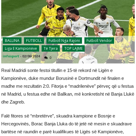
BALLINA
FUTBOLL
Futboll Nga Rajoni
Futboll Vendor
Liga E Kampionëve
Të Tjera
TOP LAJME
infosport
-
02/06/2024
0
Real Madridi sonte festoi titullin e 15-të rekord në Ligën e
Kampionëve, duke mundur Borusinë e Dortmundit në finalen e
madhe me rezultatin 2:0. Fitorja e “madrilenëve” përveç që u festua
në Madrid, u festua edhe në Ballkan, më konkretisht në Banja Llukë
dhe Zagreb.
Falë fitores së “mbretërve”, skuadra kampione e Bosnje e
Hercegovinës, Borac Banja Lluka do të jetë në mesin e skuadrave
bartëse në raundin e parë kualifikues të Ligës së Kampionëve,