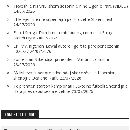
Tikveshi e nis vrrullshëm sezonin e ri në Ligën e Parë (VIDEO)
24/07/2026
FFM vjen me një super lajm për tifozët e Shkëndijës!
24/07/2026
Ekipi i Struga Trim Lum u mirëprit nga numri 1 i Strugës,
Mendi Qyra
24/07/2026
LPFMV, nigeriani Lawal autorë i golit të parë për sezonin
2026/27
24/07/2026
Sonte luan Shkëndija, ja në cilën TV mund ta ndiqni!
23/07/2026
Malisheva superiore edhe ndaj skocezëve të Hibernian,
shënojnë Uka dhe Nafiu
23/07/2026
Të premtën starton kampionati i 35-të në futboll! Shkëndija e
Haraçinës debutuesja e vetme
23/07/2026
KOMENTET E FUNDIT