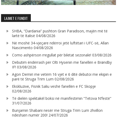
LAJMET E FUNDIT
SHBA, “Dardania” pushton Gran Paradison, majën më të
lartë të Italisë
04/08/2026
Në moshë 34-vjeçare ndërroi jetë luftëtari i UFC-së, Allan
Nascimento
04/08/2026
Como ashpërson rregullat për biletat sezonale!
03/08/2026
Debutim ëndërrash për Olti Hysenin me fanellën e Brøndby
IF!
03/08/2026
Agon Demiri me vetëm 16 vjet e 6 ditë debutoi me ekipin e
parë të Struga Trim Lum
02/08/2026
Ekskluzive, Fisnik Saliu veshë fanellën e FC Skopje
02/08/2026
Të dielën spektakël boksi në manifestimin “Tetova N’festë”
31/07/2026
Bunjamin Shabani nesër me Struga Trim Lum zhvillon
ndeshjen numër 200!
24/07/2026