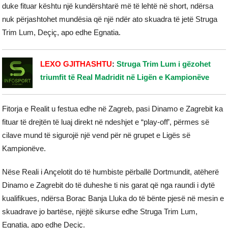
duke fituar kështu një kundërshtarë më të lehtë në short, ndërsa
nuk përjashtohet mundësia që një ndër ato skuadra të jetë Struga
Trim Lum, Deçiç, apo edhe Egnatia.
LEXO GJITHASHTU
:
Struga Trim Lum i gëzohet
triumfit të Real Madridit në Ligën e Kampionëve
Fitorja e Realit u festua edhe në Zagreb, pasi Dinamo e Zagrebit ka
fituar të drejtën të luaj direkt në ndeshjet e “play-off’, përmes së
cilave mund të sigurojë një vend për në grupet e Ligës së
Kampionëve.
Nëse Reali i Ançelotit do të humbiste përballë Dortmundit, atëherë
Dinamo e Zagrebit do të duheshe ti nis garat që nga raundi i dytë
kualifikues, ndërsa Borac Banja Lluka do të bënte pjesë në mesin e
skuadrave jo bartëse, njëjtë sikurse edhe Struga Trim Lum,
Egnatia, apo edhe Deçiç.