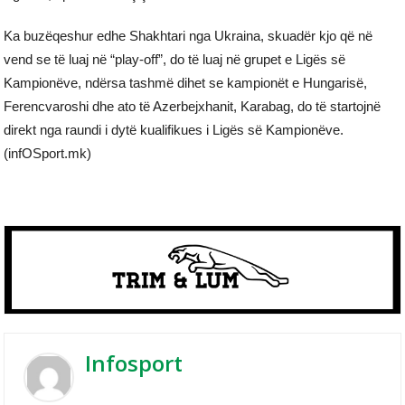
Ka buzëqeshur edhe Shakhtari nga Ukraina, skuadër kjo që në
vend se të luaj në “play-off”, do të luaj në grupet e Ligës së
Kampionëve, ndërsa tashmë dihet se kampionët e Hungarisë,
Ferencvaroshi dhe ato të Azerbejxhanit, Karabag, do të startojnë
direkt nga raundi i dytë kualifikues i Ligës së Kampionëve.
(infOSport.mk)
Infosport