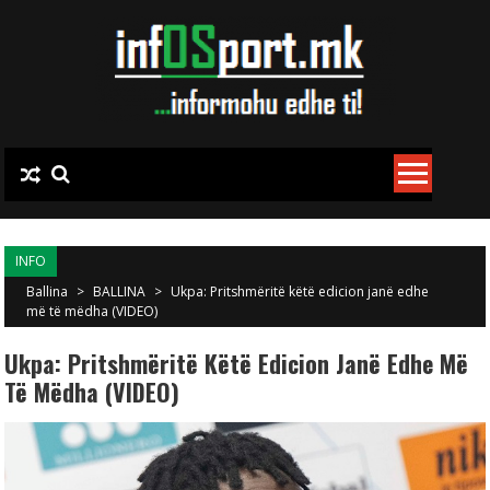
Skip to content
INFO
Ballina
>
BALLINA
>
Ukpa: Pritshmëritë këtë edicion janë edhe
më të mëdha (VIDEO)
Ukpa: Pritshmëritë Këtë Edicion Janë Edhe Më
Të Mëdha (VIDEO)