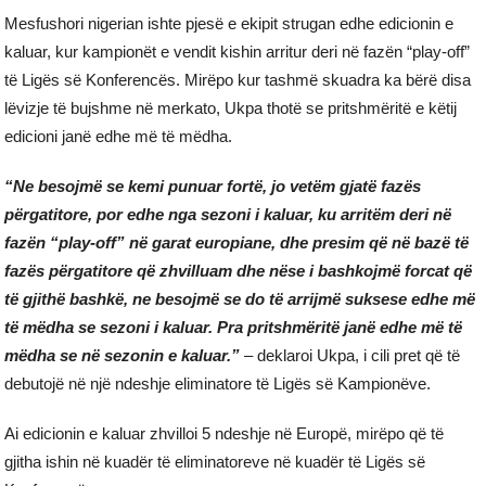
Mesfushori nigerian ishte pjesë e ekipit strugan edhe edicionin e
kaluar, kur kampionët e vendit kishin arritur deri në fazën “play-off”
të Ligës së Konferencës. Mirëpo kur tashmë skuadra ka bërë disa
lëvizje të bujshme në merkato, Ukpa thotë se pritshmëritë e këtij
edicioni janë edhe më të mëdha.
“Ne besojmë se kemi punuar fortë, jo vetëm gjatë fazës
përgatitore, por edhe nga sezoni i kaluar, ku arritëm deri në
fazën “play-off” në garat europiane, dhe presim që në bazë të
fazës përgatitore që zhvilluam dhe nëse i bashkojmë forcat që
të gjithë bashkë, ne besojmë se do të arrijmë suksese edhe më
të mëdha se sezoni i kaluar. Pra pritshmëritë janë edhe më të
mëdha se në sezonin e kaluar.”
– deklaroi Ukpa, i cili pret që të
debutojë në një ndeshje eliminatore të Ligës së Kampionëve.
Ai edicionin e kaluar zhvilloi 5 ndeshje në Europë, mirëpo që të
gjitha ishin në kuadër të eliminatoreve në kuadër të Ligës së