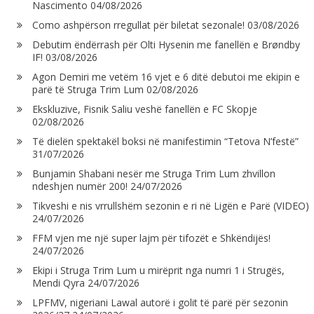
Nascimento
04/08/2026
Como ashpërson rregullat për biletat sezonale!
03/08/2026
Debutim ëndërrash për Olti Hysenin me fanellën e Brøndby
IF!
03/08/2026
Agon Demiri me vetëm 16 vjet e 6 ditë debutoi me ekipin e
parë të Struga Trim Lum
02/08/2026
Ekskluzive, Fisnik Saliu veshë fanellën e FC Skopje
02/08/2026
Të dielën spektakël boksi në manifestimin “Tetova N’festë”
31/07/2026
Bunjamin Shabani nesër me Struga Trim Lum zhvillon
ndeshjen numër 200!
24/07/2026
Tikveshi e nis vrrullshëm sezonin e ri në Ligën e Parë (VIDEO)
24/07/2026
FFM vjen me një super lajm për tifozët e Shkëndijës!
24/07/2026
Ekipi i Struga Trim Lum u mirëprit nga numri 1 i Strugës,
Mendi Qyra
24/07/2026
LPFMV, nigeriani Lawal autorë i golit të parë për sezonin