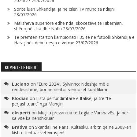
2026/27
24/07/2026
Sonte luan Shkëndija, ja në cilën TV mund ta ndiqni!
23/07/2026
Malisheva superiore edhe ndaj skocezëve të Hibernian,
shënojnë Uka dhe Nafiu
23/07/2026
Të premtën starton kampionati i 35-të në futboll! Shkëndija e
Haraçinës debutuesja e vetme
23/07/2026
KOMENTET E FUNDIT
Luciano
on
“Euro 2024”, Sylvinho: Ndeshja më e
rëndësishme, por në nëntor vendoset kualifikimi
Klodian
on
Lista përfundimtare e Italisë, ja tre “të
përjashtuarit” nga Mançini
eksperti
on
Muçi u prezantua te Legia e Varshavës, ja për
sa vite ka nënshkruar
Bradva
on
Skandali në Paris, Kultesku, arbitri që në 2008-ën
kishte tentuar vetëvrasjen!