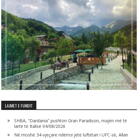
LAJMET E FUNDIT
SHBA, “Dardania” pushton Gran Paradison, majën më të
lartë të Italisë
04/08/2026
Në moshë 34-vjeçare ndërroi jetë luftëtari i UFC-së, Allan