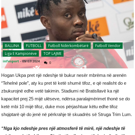
BALLINA
FUTBOLL
Futboll Ndërkombëtarë
Futboll Vendor
Liga E Kampionëve
TOP LAJME
infosport
-
09/07/2024
0
Hogan Ukpa pret një ndeshje të bukur nesër mbrëma në arenën
“Tehelné pole”, aty ku pret të ketë shumë tifoz, e që realisht do e
zbukurojnë edhe vetë takimin. Stadiumi në Bratisllavë ka një
kapacitet prej 25 mijë ulëseve, ndërsa paralajmërimet thonë se do
ketë mbi 10 mijë tifoz, duke mos përjashtuar këtu edhe tifoz
shqiptarë që do jenë në përkrahje të skuadrës së Struga Trim Lum.
“Nga kjo ndeshje pres një atmosferë të mirë, një ndeshje të