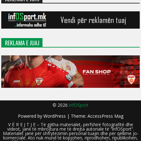
REKLAMA E JUAJ
© 2026
infOSport
Powered by
WordPress
| Theme:
AccessPress Mag
V Ë R E J T J E – Të gjitha materialet, përfshirë fotografitë dhe
videot, janë të mbrojtura me të drejta autoriale të “infOSport”.
Materialet janë për shfrytëzimin personal tuajin dhe për qëllime jo-
komerciale. Ato nuk mund të kopjohen, riprodhohen, ripublikohen,