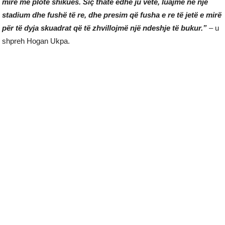
mirë me plotë shikues. Siç thatë edhe ju vetë, luajmë në një
stadium dhe fushë të re, dhe presim që fusha e re të jetë e mirë
për të dyja skuadrat që të zhvillojmë një ndeshje të bukur.”
–
u
shpreh Hogan Ukpa.