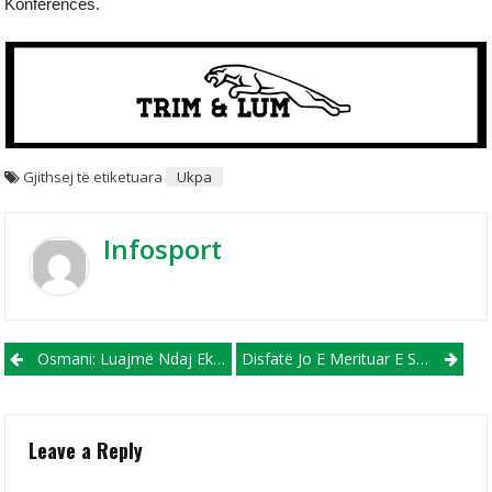
Konferencës.
Gjithsej të etiketuara
Ukpa
Infosport
Post navigation
Osmani: Luajmë Ndaj Ekipit Më Të Mirë Sllovak, Por Do Luftojmë Për Rezultat Pozitiv (VIDEO)
Disfatë Jo E Merituar E Struga Trim Lum Në Bratisllavë, Golat E Ibraimit Megjithatë Japin Shpresa
Leave a Reply