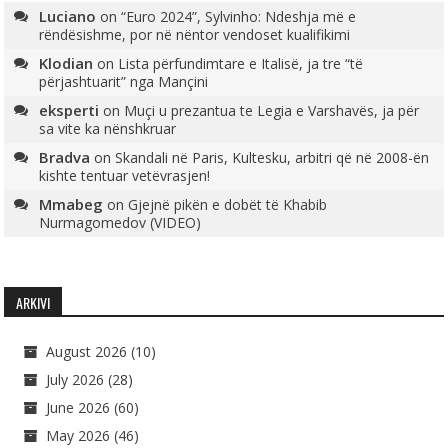
Luciano
on
“Euro 2024”, Sylvinho: Ndeshja më e
rëndësishme, por në nëntor vendoset kualifikimi
Klodian
on
Lista përfundimtare e Italisë, ja tre “të
përjashtuarit” nga Mançini
eksperti
on
Muçi u prezantua te Legia e Varshavës, ja për
sa vite ka nënshkruar
Bradva
on
Skandali në Paris, Kultesku, arbitri që në 2008-ën
kishte tentuar vetëvrasjen!
Mmabeg
on
Gjejnë pikën e dobët të Khabib
Nurmagomedov (VIDEO)
ARKIVI
August 2026
(10)
July 2026
(28)
June 2026
(60)
May 2026
(46)