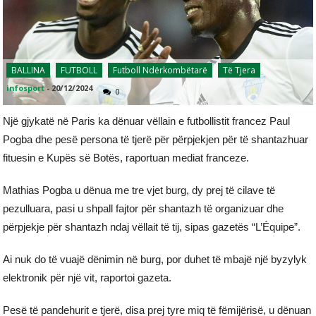
BALLINA
FUTBOLL
Futboll Ndërkombëtarë
Të Tjera
infosport
-
20/12/2024
0
Një gjykatë në Paris ka dënuar vëllain e futbollistit francez Paul
Pogba dhe pesë persona të tjerë për përpjekjen për të shantazhuar
fituesin e Kupës së Botës, raportuan mediat franceze.
Mathias Pogba u dënua me tre vjet burg, dy prej të cilave të
pezulluara, pasi u shpall fajtor për shantazh të organizuar dhe
përpjekje për shantazh ndaj vëllait të tij, sipas gazetës “L’Équipe”.
Ai nuk do të vuajë dënimin në burg, por duhet të mbajë një byzylyk
elektronik për një vit, raportoi gazeta.
Pesë të pandehurit e tjerë, disa prej tyre miq të fëmijërisë, u dënuan