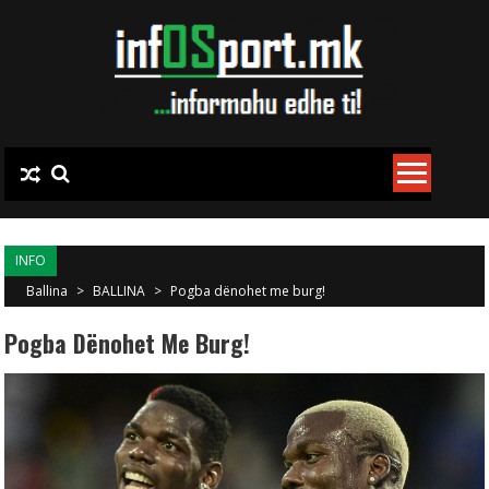
Skip to content
INFO
Ballina
>
BALLINA
>
Pogba dënohet me burg!
Pogba Dënohet Me Burg!