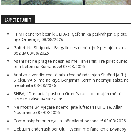
LAJMET E FUNDIT
FFM i qëndron besnik UEFA-s, Çeferin ka përkrahjen e plotë
nga Omeragiç
08/08/2026
Gafuri: Në Shtip ndaj Bregallnicës udhëtojmë për një rezultat
pozitiv
08/08/2026
Asani flet në prag të ndeshjes me Tikveshin: Tre pikët duhet
të mbeten në Kumanovë!
08/08/2026
Analiza e vendimeve të arbitrëve në ndeshjen Shkëndija (H) –
Sileksi, VAR-i me në krye Benjamin Kerimin ndërhyri saktë në
tre situata
08/08/2026
SHBA, “Dardania” pushton Gran Paradison, majën më të
lartë të Italisë
04/08/2026
Në moshë 34-vjeçare ndërroi jetë luftëtari i UFC-së, Allan
Nascimento
04/08/2026
Como ashpërson rregullat për biletat sezonale!
03/08/2026
Debutim ëndërrash për Olti Hysenin me fanellën e Brøndby