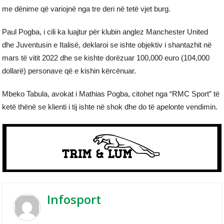
me dënime që variojnë nga tre deri në tetë vjet burg.
Paul Pogba, i cili ka luajtur për klubin anglez Manchester United
dhe Juventusin e Italisë, deklaroi se ishte objektiv i shantazhit në
mars të vitit 2022 dhe se kishte dorëzuar 100,000 euro (104,000
dollarë) personave që e kishin kërcënuar.
Mbeko Tabula, avokat i Mathias Pogba, citohet nga “RMC Sport” të
ketë thënë se klienti i tij ishte në shok dhe do të apelonte vendimin.
Infosport