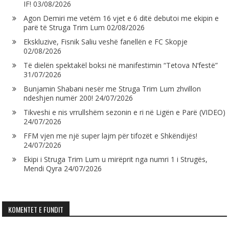
IF!
03/08/2026
Agon Demiri me vetëm 16 vjet e 6 ditë debutoi me ekipin e
parë të Struga Trim Lum
02/08/2026
Ekskluzive, Fisnik Saliu veshë fanellën e FC Skopje
02/08/2026
Të dielën spektakël boksi në manifestimin “Tetova N’festë”
31/07/2026
Bunjamin Shabani nesër me Struga Trim Lum zhvillon
ndeshjen numër 200!
24/07/2026
Tikveshi e nis vrrullshëm sezonin e ri në Ligën e Parë (VIDEO)
24/07/2026
FFM vjen me një super lajm për tifozët e Shkëndijës!
24/07/2026
Ekipi i Struga Trim Lum u mirëprit nga numri 1 i Strugës,
Mendi Qyra
24/07/2026
KOMENTET E FUNDIT