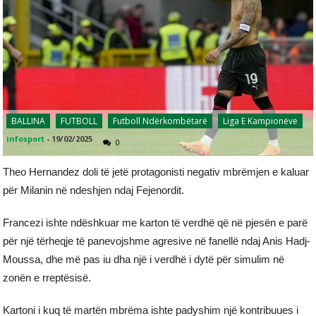
BALLINA
FUTBOLL
Futboll Ndërkombëtarë
Liga E Kampionëve
infosport
-
19/02/2025
0
Theo Hernandez doli të jetë protagonisti negativ mbrëmjen e kaluar
për Milanin në ndeshjen ndaj Fejenordit.
Francezi ishte ndëshkuar me karton të verdhë që në pjesën e parë
për një tërheqje të panevojshme agresive në fanellë ndaj Anis Hadj-
Moussa, dhe më pas iu dha një i verdhë i dytë për simulim në
zonën e rreptësisë.
Kartoni i kuq të martën mbrëma ishte padyshim një kontribuues i