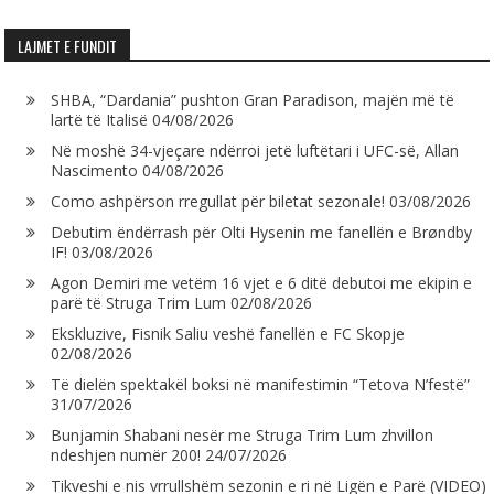
LAJMET E FUNDIT
SHBA, “Dardania” pushton Gran Paradison, majën më të
lartë të Italisë
04/08/2026
Në moshë 34-vjeçare ndërroi jetë luftëtari i UFC-së, Allan
Nascimento
04/08/2026
Como ashpërson rregullat për biletat sezonale!
03/08/2026
Debutim ëndërrash për Olti Hysenin me fanellën e Brøndby
IF!
03/08/2026
Agon Demiri me vetëm 16 vjet e 6 ditë debutoi me ekipin e
parë të Struga Trim Lum
02/08/2026
Ekskluzive, Fisnik Saliu veshë fanellën e FC Skopje
02/08/2026
Të dielën spektakël boksi në manifestimin “Tetova N’festë”
31/07/2026
Bunjamin Shabani nesër me Struga Trim Lum zhvillon
ndeshjen numër 200!
24/07/2026
Tikveshi e nis vrrullshëm sezonin e ri në Ligën e Parë (VIDEO)