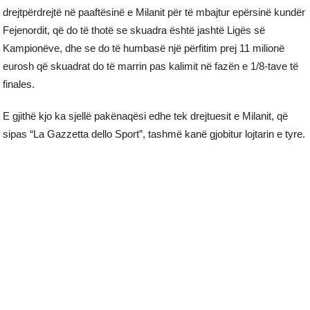
drejtpërdrejtë në paaftësinë e Milanit për të mbajtur epërsinë kundër
Fejenordit, që do të thotë se skuadra është jashtë Ligës së
Kampionëve, dhe se do të humbasë një përfitim prej 11 milionë
eurosh që skuadrat do të marrin pas kalimit në fazën e 1/8-tave të
finales.
E gjithë kjo ka sjellë pakënaqësi edhe tek drejtuesit e Milanit, që
sipas “La Gazzetta dello Sport”, tashmë kanë gjobitur lojtarin e tyre.