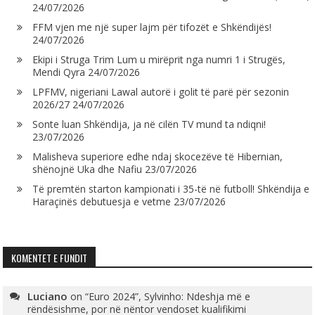
24/07/2026
FFM vjen me një super lajm për tifozët e Shkëndijës!
24/07/2026
Ekipi i Struga Trim Lum u mirëprit nga numri 1 i Strugës,
Mendi Qyra
24/07/2026
LPFMV, nigeriani Lawal autorë i golit të parë për sezonin
2026/27
24/07/2026
Sonte luan Shkëndija, ja në cilën TV mund ta ndiqni!
23/07/2026
Malisheva superiore edhe ndaj skocezëve të Hibernian,
shënojnë Uka dhe Nafiu
23/07/2026
Të premtën starton kampionati i 35-të në futboll! Shkëndija e
Haraçinës debutuesja e vetme
23/07/2026
KOMENTET E FUNDIT
Luciano
on
“Euro 2024”, Sylvinho: Ndeshja më e
rëndësishme, por në nëntor vendoset kualifikimi