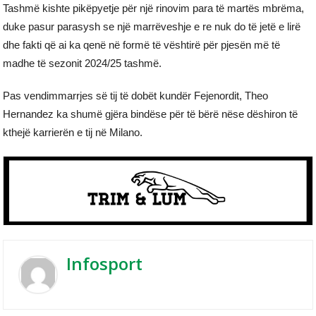
Tashmë kishte pikëpyetje për një rinovim para të martës mbrëma,
duke pasur parasysh se një marrëveshje e re nuk do të jetë e lirë
dhe fakti që ai ka qenë në formë të vështirë për pjesën më të
madhe të sezonit 2024/25 tashmë.
Pas vendimmarrjes së tij të dobët kundër Fejenordit, Theo
Hernandez ka shumë gjëra bindëse për të bërë nëse dëshiron të
kthejë karrierën e tij në Milano.
Infosport