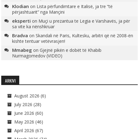
Klodian
on
Lista përfundimtare e Italisë, ja tre “të
përjashtuarit” nga Mançini
eksperti
on
Muçi u prezantua te Legia e Varshavës, ja për
sa vite ka nënshkruar
Bradva
on
Skandali në Paris, Kultesku, arbitri që në 2008-ën
kishte tentuar vetëvrasjen!
Mmabeg
on
Gjejnë pikën e dobët të Khabib
Nurmagomedov (VIDEO)
ARKIVI
August 2026
(6)
July 2026
(28)
June 2026
(60)
May 2026
(46)
April 2026
(67)