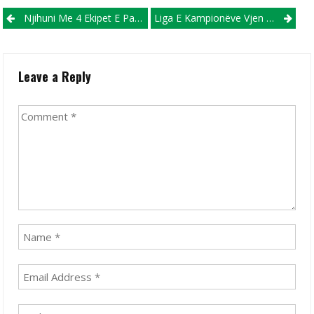
Post navigation
Njihuni Me 4 Ekipet E Para Që Kaluan Fazën “play-Off” Dhe Me Kë Mund Të Përballen Tutje!
Liga E Kampionëve Vjen Sonte Me Ndeshje Shumë Të Zjarrta, E Gjithë Vëmendja Në Madrid
Leave a Reply