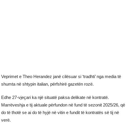
Veprimet e Theo Herandez janë cilësuar si ‘tradhti’ nga media të
shumta në shtypin italian, përfshirë gazetën rozë.
Edhe 27-vjeçari ka një situatë paksa delikate në kontratë.
Marrëveshja e tij aktuale përfundon në fund të sezonit 2025/26, që
do të thotë se ai do të hyjë në vitin e fundit të kontratës së tij në
verë.