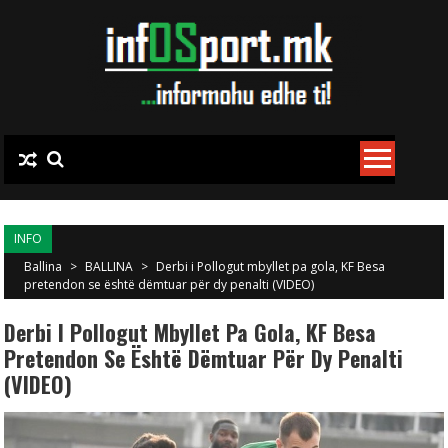
Skip to content
INFO
Ballina
>
BALLINA
>
Derbi i Pollogut mbyllet pa gola, KF Besa
pretendon se është dëmtuar për dy penalti (VIDEO)
Derbi I Pollogut Mbyllet Pa Gola, KF Besa
Pretendon Se Është Dëmtuar Për Dy Penalti
(VIDEO)