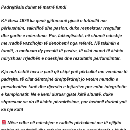
Padrejtësia duhet të marrë fund!
KF Besa 1976 ka qenë gjithmonë pjesë e futbollit me
përkushtim, sakrificë dhe pasion, duke respektuar rregullat
dhe garën e ndershme. Por, fatkeqësisht, në shumë ndeshje
me rradhë vazdhojm të denohemi nga referët. Në takimin e
fundit, u mohuam dy penalti të pastra, të cilat mund të kishin
ndryshuar rrjedhën e ndeshjes dhe rezultatin përfundimtar.
Kjo nuk është hera e parë që ekipi ynë përballet me vendime të
padrejta, të cilat dëmtojnë drejtpërdrejt jo vetëm mundin e
presidentëve tanë dhe djersën e lojtarëve por edhe integritetin
e kampionatit. Ne e kemi duruar gjatë këtë situatë, duke
shpresuar se do të kishte përmirësime, por tashmë durimi ynë
ka një kufi!
Nëse edhe në ndeshjen e radhës përballemi me të njëjtin