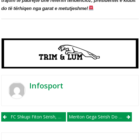
trajtim të padrejtë dhe referim tendencioz, presidentët e klubit
do të tërhiqen nga garat e metutjeshme!
Infosport
Post navigation
FC Shkupi Fiton Sërish, Dyshja Avronyo-Imeri Shënon Sërish (VIDEO)
Meriton Gega Sërish Do Udhëheq Strugën, Dhe Sërish Do Të Debutojë Kundër Gostivarit