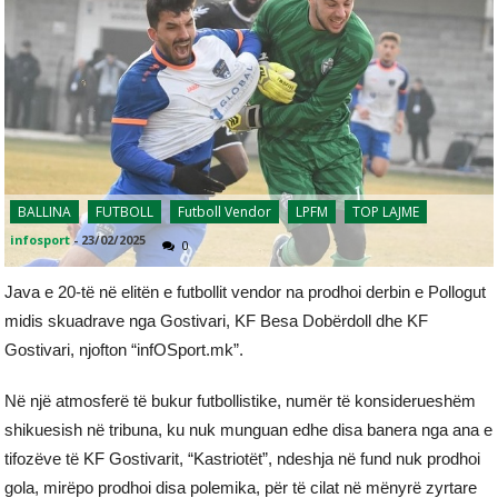
BALLINA
FUTBOLL
Futboll Vendor
LPFM
TOP LAJME
infosport
-
23/02/2025
0
Java e 20-të në elitën e futbollit vendor na prodhoi derbin e Pollogut
midis skuadrave nga Gostivari, KF Besa Dobërdoll dhe KF
Gostivari, njofton “infOSport.mk”.
Në një atmosferë të bukur futbollistike, numër të konsiderueshëm
shikuesish në tribuna, ku nuk munguan edhe disa banera nga ana e
tifozëve të KF Gostivarit, “Kastriotët”, ndeshja në fund nuk prodhoi
gola, mirëpo prodhoi disa polemika, për të cilat në mënyrë zyrtare