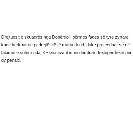
Drejtuesit e skuadrës nga Dobërdolli përmes faqes së tyre zyrtare
kanë kërkuar që padrejtësitë të marrin fund, duke pretenduar se në
takimin e sotëm ndaj KF Gostivarit ishin dëmtuar drejtëpërdrejtë për
dy penalti.