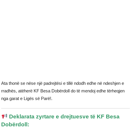
Ata thonë se nëse një padrejtësi e tillë ndodh edhe në ndeshjen e
rradhës, atëherë KF Besa Dobërdoll do të mendoj edhe tërheqjen
nga garat e Ligës së Parë!.
Deklarata zyrtare e drejtuesve të KF Besa
Dobërdoll: