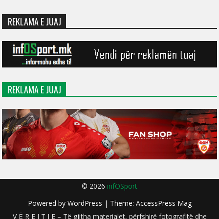
REKLAMA E JUAJ
REKLAMA E JUAJ
© 2026
infOSport
Powered by
WordPress
| Theme:
AccessPress Mag
V Ë R E J T J E – Të gjitha materialet, përfshirë fotografitë dhe