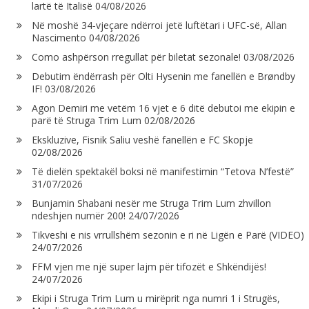
lartë të Italisë
04/08/2026
Në moshë 34-vjeçare ndërroi jetë luftëtari i UFC-së, Allan
Nascimento
04/08/2026
Como ashpërson rregullat për biletat sezonale!
03/08/2026
Debutim ëndërrash për Olti Hysenin me fanellën e Brøndby
IF!
03/08/2026
Agon Demiri me vetëm 16 vjet e 6 ditë debutoi me ekipin e
parë të Struga Trim Lum
02/08/2026
Ekskluzive, Fisnik Saliu veshë fanellën e FC Skopje
02/08/2026
Të dielën spektakël boksi në manifestimin “Tetova N’festë”
31/07/2026
Bunjamin Shabani nesër me Struga Trim Lum zhvillon
ndeshjen numër 200!
24/07/2026
Tikveshi e nis vrrullshëm sezonin e ri në Ligën e Parë (VIDEO)
24/07/2026
FFM vjen me një super lajm për tifozët e Shkëndijës!
24/07/2026
Ekipi i Struga Trim Lum u mirëprit nga numri 1 i Strugës,