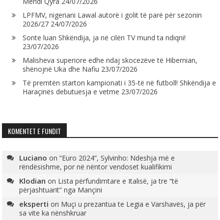
Mendi Qyra
24/07/2026
LPFMV, nigeriani Lawal autorë i golit të parë për sezonin
2026/27
24/07/2026
Sonte luan Shkëndija, ja në cilën TV mund ta ndiqni!
23/07/2026
Malisheva superiore edhe ndaj skocezëve të Hibernian,
shënojnë Uka dhe Nafiu
23/07/2026
Të premtën starton kampionati i 35-të në futboll! Shkëndija e
Haraçinës debutuesja e vetme
23/07/2026
KOMENTET E FUNDIT
Luciano
on
“Euro 2024”, Sylvinho: Ndeshja më e
rëndësishme, por në nëntor vendoset kualifikimi
Klodian
on
Lista përfundimtare e Italisë, ja tre “të
përjashtuarit” nga Mançini
eksperti
on
Muçi u prezantua te Legia e Varshavës, ja për
sa vite ka nënshkruar