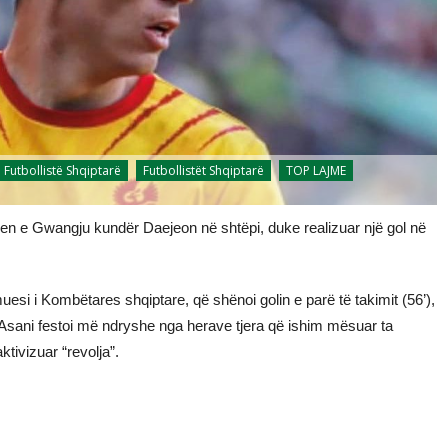
Futbollistë Shqiptarë
Futbollistët Shqiptarë
TOP LAJME
jen e Gwangju kundër Daejeon në shtëpi, duke realizuar një gol në
uesi i Kombëtares shqiptare, që shënoi golin e parë të takimit (56’),
li, Asani festoi më ndryshe nga herave tjera që ishim mësuar ta
tivizuar “revolja”.