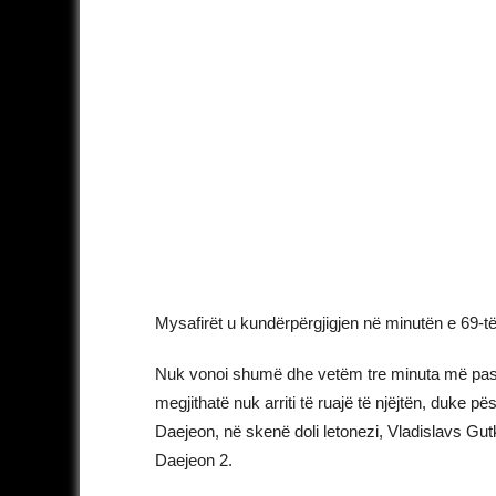
Mysafirët u kundërpërgjigjen në minutën e 69-t
Nuk vonoi shumë dhe vetëm tre minuta më pas,
megjithatë nuk arriti të ruajë të njëjtën, duke p
Daejeon, në skenë doli letonezi, Vladislavs Gut
Daejeon 2.