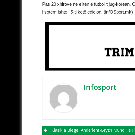
Pas 20 xhirove në elitën e futbollit jug-korean,
i sotëm ishte i 5-ti këtë edicion. (infOSport.mk)
Infosport
Post navigation
Klasikja Blege, Anderleht-Bryzh Mund Të Flas “kumanova