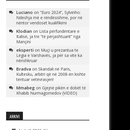
Luciano
on
“Euro 2024”, Sylvinho:
Ndeshja më e rëndësishme, por në
nëntor vendoset kualifikimi
Klodian
on
Lista përfundimtare e
Italisë, ja tre “të përjashtuarit” nga
Mançini
eksperti
on
Muçi u prezantua te
Legia e Varshavës, ja për sa vite ka
nënshkruar
Bradva
on
Skandali në Paris,
Kultesku, arbitri që në 2008-ën kishte
tentuar vetëvrasjen!
Mmabeg
on
Gjejnë pikën e dobët të
Khabib Nurmagomedov (VIDEO)
ARKIVI