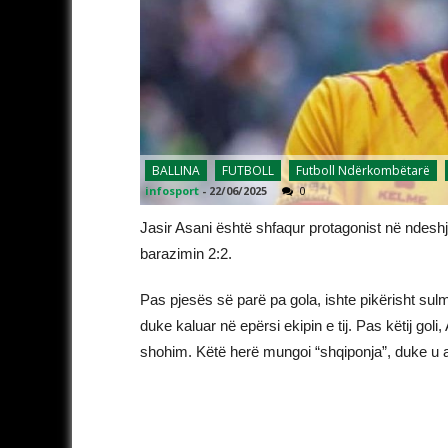
BALLINA
FUTBOLL
Futboll Ndërkombëtarë
infosport
-
22/06/2025
0
Jasir Asani është shfaqur protagonist në ndesh
barazimin 2:2.
Pas pjesës së parë pa gola, ishte pikërisht sulm
duke kaluar në epërsi ekipin e tij. Pas këtij go
shohim. Këtë herë mungoi “shqiponja”, duke u ak