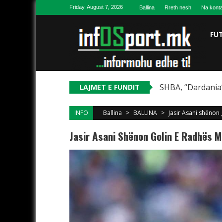
Skip to content
Friday, August 7, 2026
Ballina
Rreth nesh
Na konta
FU
SHBA, “Dardania”
LAJMET E FUNDIT
INFO
Ballina
>
BALLINA
>
Jasir Asani shënon 
Jasir Asani Shënon Golin E Radhës M