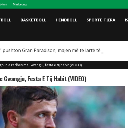
ktoni
Marketing
TBOLL
BASKETBOLL
HENDBOLL
SPORTE TJERA
I
 pushton Gran Paradison, majën më të lartë të Italisë
golin e radhës me Gwangju, festa e tij habit (VIDEO)
e Gwangju, Festa E Tij Habit (VIDEO)