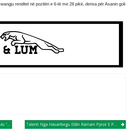
 Gwangju renditet në pozitën e 6-të me 28 pikë, derisa për Asanin goli
rçe”!
Talenti Nga Hasanbegu Eldin Ramani Pjesë E Provave Te Disa Skuadra Të Njohura Spanjolle!