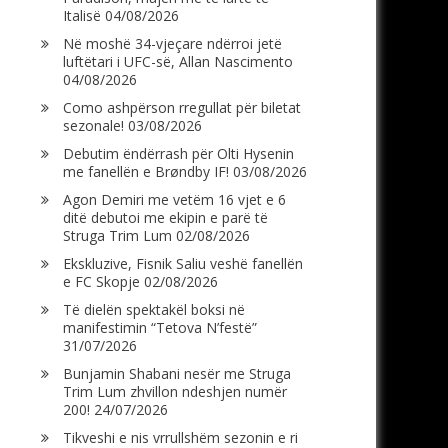
Italisë
04/08/2026
Në moshë 34-vjeçare ndërroi jetë
luftëtari i UFC-së, Allan Nascimento
04/08/2026
Como ashpërson rregullat për biletat
sezonale!
03/08/2026
Debutim ëndërrash për Olti Hysenin
me fanellën e Brøndby IF!
03/08/2026
Agon Demiri me vetëm 16 vjet e 6
ditë debutoi me ekipin e parë të
Struga Trim Lum
02/08/2026
Ekskluzive, Fisnik Saliu veshë fanellën
e FC Skopje
02/08/2026
Të dielën spektakël boksi në
manifestimin “Tetova N’festë”
31/07/2026
Bunjamin Shabani nesër me Struga
Trim Lum zhvillon ndeshjen numër
200!
24/07/2026
Tikveshi e nis vrrullshëm sezonin e ri