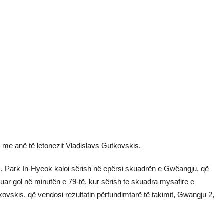
ë me anë të letonezit Vladislavs Gutkovskis.
 Park In-Hyeok kaloi sërish në epërsi skuadrën e Gwëangju, që
ësuar gol në minutën e 79-të, kur sërish te skuadra mysafire e
kovskis, që vendosi rezultatin përfundimtarë të takimit, Gwangju 2,