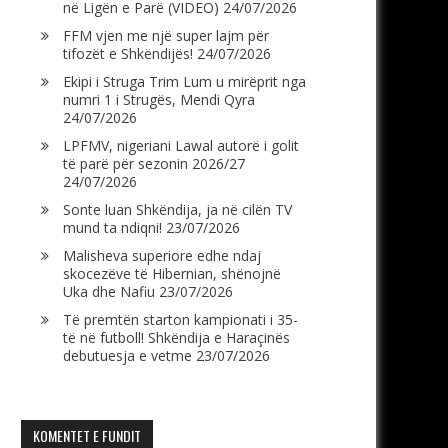
në Ligën e Parë (VIDEO)
24/07/2026
FFM vjen me një super lajm për
tifozët e Shkëndijës!
24/07/2026
Ekipi i Struga Trim Lum u mirëprit nga
numri 1 i Strugës, Mendi Qyra
24/07/2026
LPFMV, nigeriani Lawal autorë i golit
të parë për sezonin 2026/27
24/07/2026
Sonte luan Shkëndija, ja në cilën TV
mund ta ndiqni!
23/07/2026
Malisheva superiore edhe ndaj
skocezëve të Hibernian, shënojnë
Uka dhe Nafiu
23/07/2026
Të premtën starton kampionati i 35-
të në futboll! Shkëndija e Haraçinës
debutuesja e vetme
23/07/2026
KOMENTET E FUNDIT