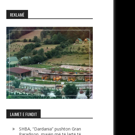
REKLAMË
LAJMET E FUNDIT
SHBA, “Dardania” pushton Gran
Paradison, majën më të lartë të