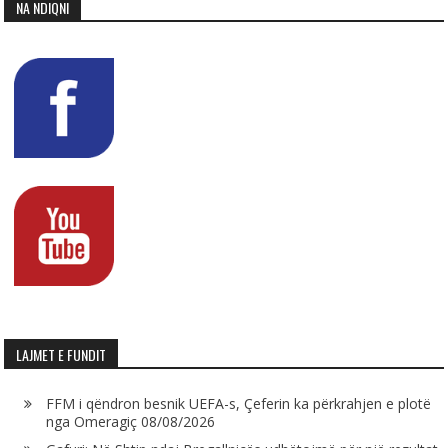
NA NDIQNI
LAJMET E FUNDIT
FFM i qëndron besnik UEFA-s, Çeferin ka përkrahjen e plotë
nga Omeragiç
08/08/2026