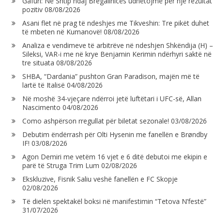
Gafuri: Në Shtip ndaj Bregallnicës udhëtojmë për një rezultat
pozitiv
08/08/2026
Asani flet në prag të ndeshjes me Tikveshin: Tre pikët duhet
të mbeten në Kumanovë!
08/08/2026
Analiza e vendimeve të arbitrëve në ndeshjen Shkëndija (H) –
Sileksi, VAR-i me në krye Benjamin Kerimin ndërhyri saktë në
tre situata
08/08/2026
SHBA, “Dardania” pushton Gran Paradison, majën më të
lartë të Italisë
04/08/2026
Në moshë 34-vjeçare ndërroi jetë luftëtari i UFC-së, Allan
Nascimento
04/08/2026
Como ashpërson rregullat për biletat sezonale!
03/08/2026
Debutim ëndërrash për Olti Hysenin me fanellën e Brøndby
IF!
03/08/2026
Agon Demiri me vetëm 16 vjet e 6 ditë debutoi me ekipin e
parë të Struga Trim Lum
02/08/2026
Ekskluzive, Fisnik Saliu veshë fanellën e FC Skopje
02/08/2026
Të dielën spektakël boksi në manifestimin “Tetova N’festë”
31/07/2026