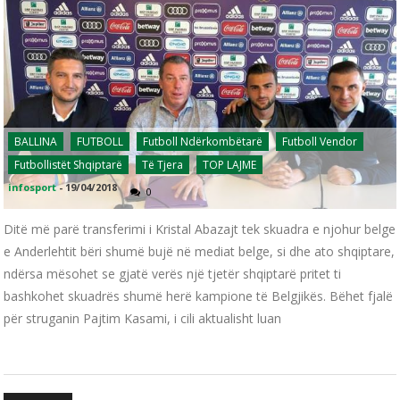
BALLINA
FUTBOLL
Futboll Ndërkombëtarë
Futboll Vendor
Futbollistët Shqiptarë
Të Tjera
TOP LAJME
infosport
-
19/04/2018
0
Ditë më parë transferimi i Kristal Abazajt tek skuadra e njohur belge
e Anderlehtit bëri shumë bujë në mediat belge, si dhe ato shqiptare,
ndërsa mësohet se gjatë verës një tjetër shqiptarë pritet ti
bashkohet skuadrës shumë herë kampione të Belgjikës. Bëhet fjalë
për struganin Pajtim Kasami, i cili aktualisht luan