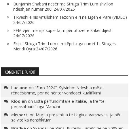
Bunjamin Shabani nesër me Struga Trim Lum zhvillon
ndeshjen numër 200!
24/07/2026
Tikveshi e nis vrrullshëm sezonin e ri në Ligën e Parë (VIDEO)
24/07/2026
FFM vjen me një super lajm për tifozët e Shkëndijës!
24/07/2026
Ekipi i Struga Trim Lum u mirëprit nga numri 1 i Strugës,
Mendi Qyra
24/07/2026
KOMENTET E FUNDIT
Luciano
on
“Euro 2024”, Sylvinho: Ndeshja më e
rëndësishme, por në nëntor vendoset kualifikimi
Klodian
on
Lista përfundimtare e Italisë, ja tre “të
përjashtuarit” nga Mançini
eksperti
on
Muçi u prezantua te Legia e Varshavës, ja për
sa vite ka nënshkruar
Bradva
on
Skandali në Paris, Kultesku, arbitri që në 2008-ën