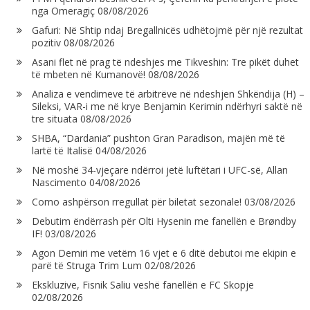
nga Omeragiç
08/08/2026
Gafuri: Në Shtip ndaj Bregallnicës udhëtojmë për një rezultat
pozitiv
08/08/2026
Asani flet në prag të ndeshjes me Tikveshin: Tre pikët duhet
të mbeten në Kumanovë!
08/08/2026
Analiza e vendimeve të arbitrëve në ndeshjen Shkëndija (H) –
Sileksi, VAR-i me në krye Benjamin Kerimin ndërhyri saktë në
tre situata
08/08/2026
SHBA, “Dardania” pushton Gran Paradison, majën më të
lartë të Italisë
04/08/2026
Në moshë 34-vjeçare ndërroi jetë luftëtari i UFC-së, Allan
Nascimento
04/08/2026
Como ashpërson rregullat për biletat sezonale!
03/08/2026
Debutim ëndërrash për Olti Hysenin me fanellën e Brøndby
IF!
03/08/2026
Agon Demiri me vetëm 16 vjet e 6 ditë debutoi me ekipin e
parë të Struga Trim Lum
02/08/2026
Ekskluzive, Fisnik Saliu veshë fanellën e FC Skopje
02/08/2026