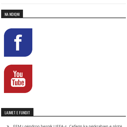
NA NDIQNI
LAJMET E FUNDIT
FFM i qëndron besnik UEFA-s, Çeferin ka përkrahjen e plotë