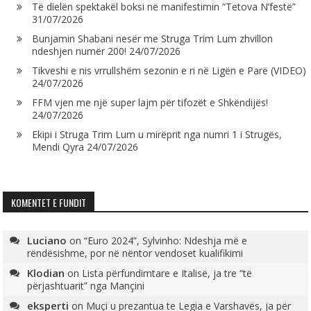
Të dielën spektakël boksi në manifestimin “Tetova N’festë”
31/07/2026
Bunjamin Shabani nesër me Struga Trim Lum zhvillon
ndeshjen numër 200!
24/07/2026
Tikveshi e nis vrrullshëm sezonin e ri në Ligën e Parë (VIDEO)
24/07/2026
FFM vjen me një super lajm për tifozët e Shkëndijës!
24/07/2026
Ekipi i Struga Trim Lum u mirëprit nga numri 1 i Strugës,
Mendi Qyra
24/07/2026
KOMENTET E FUNDIT
Luciano
on
“Euro 2024”, Sylvinho: Ndeshja më e
rëndësishme, por në nëntor vendoset kualifikimi
Klodian
on
Lista përfundimtare e Italisë, ja tre “të
përjashtuarit” nga Mançini
eksperti
on
Muçi u prezantua te Legia e Varshavës, ja për