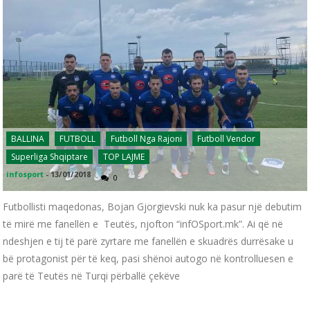
BALLINA
FUTBOLL
Futboll Nga Rajoni
Futboll Vendor
Superliga Shqiptare
TOP LAJME
infosport
-
13/01/2018
0
Futbollisti maqedonas, Bojan Gjorgievski nuk ka pasur një debutim
të mirë me fanellën e Teutës, njofton “infOSport.mk”. Ai që në
ndeshjen e tij të parë zyrtare me fanellën e skuadrës durrësake u
bë protagonist për të keq, pasi shënoi autogo në kontrolluesen e
parë të Teutës në Turqi përballë çekëve