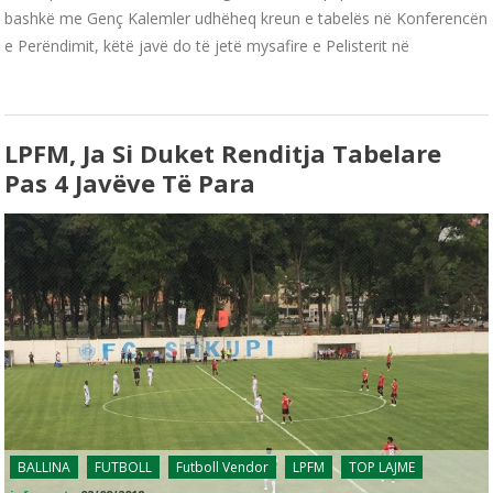
bashkë me Genç Kalemler udhëheq kreun e tabelës në Konferencën
e Perëndimit, këtë javë do të jetë mysafire e Pelisterit në
LPFM, Ja Si Duket Renditja Tabelare
Pas 4 Javëve Të Para
BALLINA
FUTBOLL
Futboll Vendor
LPFM
TOP LAJME