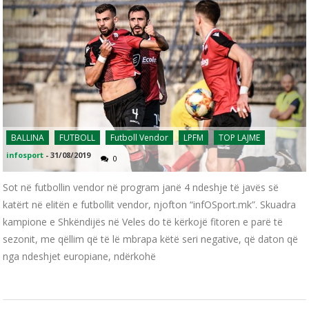
BALLINA
FUTBOLL
Futboll Vendor
LPFM
TOP LAJME
infosport
-
31/08/2019
0
Sot në futbollin vendor në program janë 4 ndeshje të javës së
katërt në elitën e futbollit vendor, njofton “infOSport.mk”. Skuadra
kampione e Shkëndijës në Veles do të kërkojë fitoren e parë të
sezonit, me qëllim që të lë mbrapa këtë seri negative, që daton që
nga ndeshjet europiane, ndërkohë