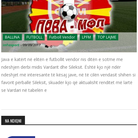
BALLINA
FUTBOLL
Futboll Vendor
LPFM
TOP LAJME
infosport
-
09/09/2017
0
Java e katërt në elitën e futbollit vendor nis ditën e sotme me
ndeshjen derbi midis Vardarit dhe Sileksit. Është kjo një ndër
ndeshjet më interesante të kësaj jave, në të cilën vendasit shihen si
favorit përballë Sileksit, skuadër kjo që aktualisht renditet më lartë
se Vardari në tabelën e
NA NDIQNI