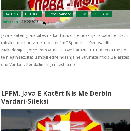
BALLINA
FUTBOLL
Futboll Vendor
LPFM
TOP LAJME
infosport
-
01/09/2018
0
Java e katërt gjatë ditës na ka dhuruar tre ndeshjet e para, të cilat u
mbyllën me barazime, njofton “infOSport.mk”. Renova dhe
Makedonija Gjorçe Petrovi në Tetovë barazuan 1:1, ndërsa me po
të njëjtin rezultat u mbyll edhe ndeshja në Strumicë midis Bellasicës
dhe Vardarit. Për dallim nga ndeshja në
LPFM, Java E Katërt Nis Me Derbin
Vardari-Sileksi