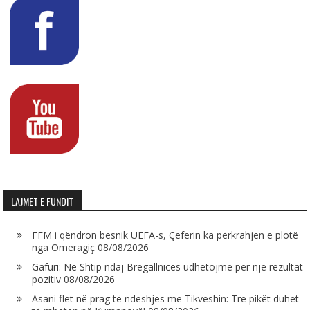
LAJMET E FUNDIT
FFM i qëndron besnik UEFA-s, Çeferin ka përkrahjen e plotë
nga Omeragiç
08/08/2026
Gafuri: Në Shtip ndaj Bregallnicës udhëtojmë për një rezultat
pozitiv
08/08/2026
Asani flet në prag të ndeshjes me Tikveshin: Tre pikët duhet