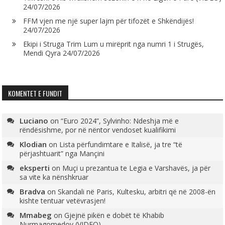
24/07/2026
FFM vjen me një super lajm për tifozët e Shkëndijës!
24/07/2026
Ekipi i Struga Trim Lum u mirëprit nga numri 1 i Strugës,
Mendi Qyra
24/07/2026
KOMENTET E FUNDIT
Luciano
on
“Euro 2024”, Sylvinho: Ndeshja më e
rëndësishme, por në nëntor vendoset kualifikimi
Klodian
on
Lista përfundimtare e Italisë, ja tre “të
përjashtuarit” nga Mançini
eksperti
on
Muçi u prezantua te Legia e Varshavës, ja për
sa vite ka nënshkruar
Bradva
on
Skandali në Paris, Kultesku, arbitri që në 2008-ën
kishte tentuar vetëvrasjen!
Mmabeg
on
Gjejnë pikën e dobët të Khabib
Nurmagomedov (VIDEO)