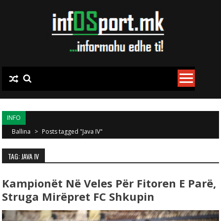
Skip to content
INFO
Ballina
>
Posts tagged "Java IV"
TAG: JAVA IV
Kampionët Në Veles Për Fitoren E Parë,
Struga Mirëpret FC Shkupin