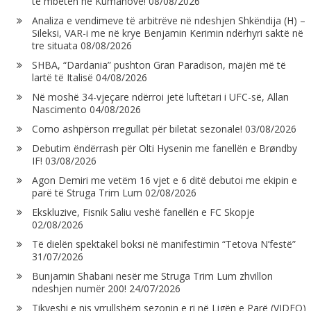
të mbeten në Kumanovë!
08/08/2026
Analiza e vendimeve të arbitrëve në ndeshjen Shkëndija (H) –
Sileksi, VAR-i me në krye Benjamin Kerimin ndërhyri saktë në
tre situata
08/08/2026
SHBA, “Dardania” pushton Gran Paradison, majën më të
lartë të Italisë
04/08/2026
Në moshë 34-vjeçare ndërroi jetë luftëtari i UFC-së, Allan
Nascimento
04/08/2026
Como ashpërson rregullat për biletat sezonale!
03/08/2026
Debutim ëndërrash për Olti Hysenin me fanellën e Brøndby
IF!
03/08/2026
Agon Demiri me vetëm 16 vjet e 6 ditë debutoi me ekipin e
parë të Struga Trim Lum
02/08/2026
Ekskluzive, Fisnik Saliu veshë fanellën e FC Skopje
02/08/2026
Të dielën spektakël boksi në manifestimin “Tetova N’festë”
31/07/2026
Bunjamin Shabani nesër me Struga Trim Lum zhvillon
ndeshjen numër 200!
24/07/2026
Tikveshi e nis vrrullshëm sezonin e ri në Ligën e Parë (VIDEO)