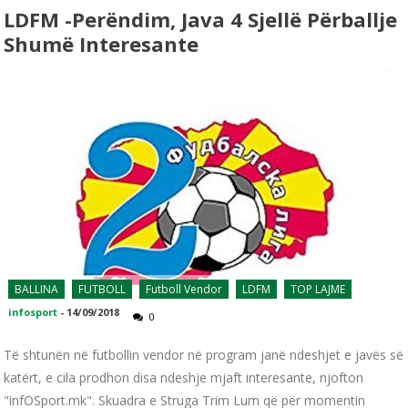
LDFM -Perëndim, Java 4 Sjellë Përballje
Shumë Interesante
BALLINA
FUTBOLL
Futboll Vendor
LDFM
TOP LAJME
infosport
-
14/09/2018
0
Të shtunën në futbollin vendor në program janë ndeshjet e javës së
katërt, e cila prodhon disa ndeshje mjaft interesante, njofton
"infOSport.mk". Skuadra e Struga Trim Lum që për momentin