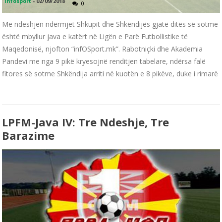
infosport
-
02/09/2018
0
Me ndeshjen ndërmjet Shkupit dhe Shkëndijës gjatë ditës së sotme
është mbyllur java e katërt në Ligën e Parë Futbollistike të
Maqedonisë, njofton “infOSport.mk”. Rabotniçki dhe Akademia
Pandevi me nga 9 pikë kryesojnë renditjen tabelare, ndërsa falë
fitores së sotme Shkëndija arriti në kuotën e 8 pikëve, duke i rimarë
LPFM-Java IV: Tre Ndeshje, Tre
Barazime