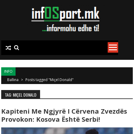
Skip to content
INFO
Ballina
>
Posts tagged "Miçel Donald"
TAG: MIÇEL DONALD
Kapiteni Me Ngjyrë I Cërvena Zvezdës
Provokon: Kosova Është Serbi!