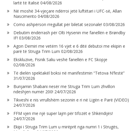
lartë të Italisë
04/08/2026
Në moshë 34-vjeçare ndërroi jetë luftëtari i UFC-së, Allan
Nascimento
04/08/2026
Como ashpërson rregullat për biletat sezonale!
03/08/2026
Debutim ëndërrash për Olti Hysenin me fanellën e Brøndby
IF!
03/08/2026
Agon Demiri me vetëm 16 vjet e 6 ditë debutoi me ekipin e
parë të Struga Trim Lum
02/08/2026
Ekskluzive, Fisnik Saliu veshë fanellën e FC Skopje
02/08/2026
Të dielën spektakël boksi në manifestimin “Tetova N’festë”
31/07/2026
Bunjamin Shabani nesër me Struga Trim Lum zhvillon
ndeshjen numër 200!
24/07/2026
Tikveshi e nis vrrullshëm sezonin e ri në Ligën e Parë (VIDEO)
24/07/2026
FFM vjen me një super lajm për tifozët e Shkëndijës!
24/07/2026
Ekipi i Struga Trim Lum u mirëprit nga numri 1 i Strugës,