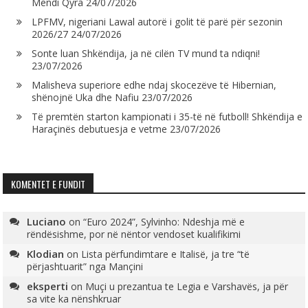
Mendi Qyra
24/07/2026
LPFMV, nigeriani Lawal autorë i golit të parë për sezonin
2026/27
24/07/2026
Sonte luan Shkëndija, ja në cilën TV mund ta ndiqni!
23/07/2026
Malisheva superiore edhe ndaj skocezëve të Hibernian,
shënojnë Uka dhe Nafiu
23/07/2026
Të premtën starton kampionati i 35-të në futboll! Shkëndija e
Haraçinës debutuesja e vetme
23/07/2026
KOMENTET E FUNDIT
Luciano
on
“Euro 2024”, Sylvinho: Ndeshja më e
rëndësishme, por në nëntor vendoset kualifikimi
Klodian
on
Lista përfundimtare e Italisë, ja tre “të
përjashtuarit” nga Mançini
eksperti
on
Muçi u prezantua te Legia e Varshavës, ja për
sa vite ka nënshkruar