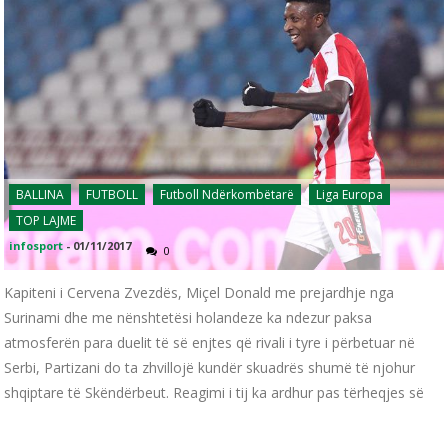
BALLINA
FUTBOLL
Futboll Ndërkombëtarë
Liga Europa
TOP LAJME
infosport
-
01/11/2017
0
Kapiteni i Cervena Zvezdës, Miçel Donald me prejardhje nga
Surinami dhe me nënshtetësi holandeze ka ndezur paksa
atmosferën para duelit të së enjtes që rivali i tyre i përbetuar në
Serbi, Partizani do ta zhvillojë kundër skuadrës shumë të njohur
shqiptare të Skëndërbeut. Reagimi i tij ka ardhur pas tërheqjes së