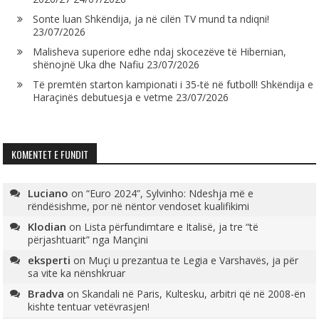
Sonte luan Shkëndija, ja në cilën TV mund ta ndiqni!
23/07/2026
Malisheva superiore edhe ndaj skocezëve të Hibernian,
shënojnë Uka dhe Nafiu
23/07/2026
Të premtën starton kampionati i 35-të në futboll! Shkëndija e
Haraçinës debutuesja e vetme
23/07/2026
KOMENTET E FUNDIT
Luciano
on
“Euro 2024”, Sylvinho: Ndeshja më e
rëndësishme, por në nëntor vendoset kualifikimi
Klodian
on
Lista përfundimtare e Italisë, ja tre “të
përjashtuarit” nga Mançini
eksperti
on
Muçi u prezantua te Legia e Varshavës, ja për
sa vite ka nënshkruar
Bradva
on
Skandali në Paris, Kultesku, arbitri që në 2008-ën
kishte tentuar vetëvrasjen!