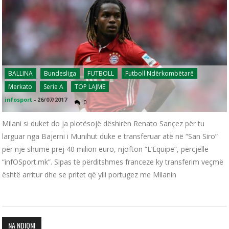
BALLINA
Bundesliga
FUTBOLL
Futboll Ndërkombëtarë
Merkato
Serie A
TOP LAJME
infosport
-
26/07/2017
0
Milani si duket do ja plotësojë dëshirën Renato Sançez për tu
larguar nga Bajerni i Munihut duke e transferuar atë në “San Siro”
për një shumë prej 40 milion euro, njofton “L’Equipe”, përcjellë
“infOSport.mk”. Sipas të përditshmes franceze ky transferim veçmë
është arritur dhe se pritet që ylli portugez me Milanin
NA NDIQNI