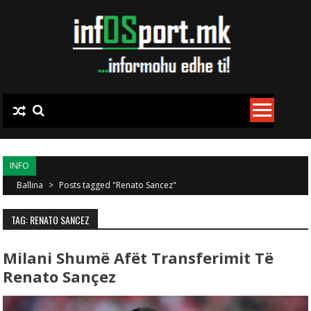
Skip to content
INFO
Ballina
>
Posts tagged "Renato Sancez"
TAG: RENATO SANCEZ
Milani Shumë Afët Transferimit Të
Renato Sançez