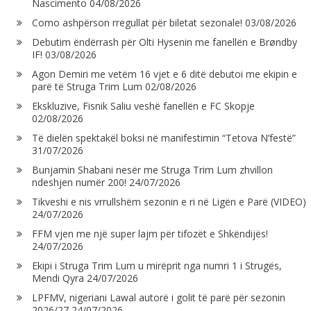
Nascimento
04/08/2026
Como ashpërson rregullat për biletat sezonale!
03/08/2026
Debutim ëndërrash për Olti Hysenin me fanellën e Brøndby
IF!
03/08/2026
Agon Demiri me vetëm 16 vjet e 6 ditë debutoi me ekipin e
parë të Struga Trim Lum
02/08/2026
Ekskluzive, Fisnik Saliu veshë fanellën e FC Skopje
02/08/2026
Të dielën spektakël boksi në manifestimin “Tetova N’festë”
31/07/2026
Bunjamin Shabani nesër me Struga Trim Lum zhvillon
ndeshjen numër 200!
24/07/2026
Tikveshi e nis vrrullshëm sezonin e ri në Ligën e Parë (VIDEO)
24/07/2026
FFM vjen me një super lajm për tifozët e Shkëndijës!
24/07/2026
Ekipi i Struga Trim Lum u mirëprit nga numri 1 i Strugës,
Mendi Qyra
24/07/2026
LPFMV, nigeriani Lawal autorë i golit të parë për sezonin
2026/27
24/07/2026