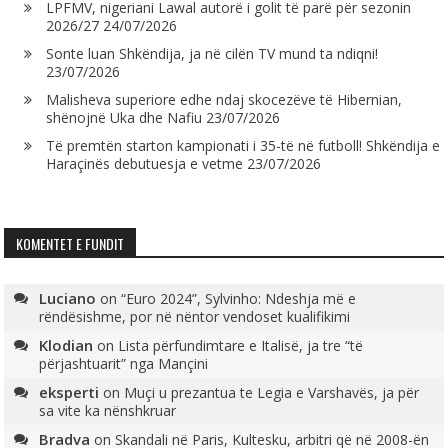
LPFMV, nigeriani Lawal autorë i golit të parë për sezonin
2026/27
24/07/2026
Sonte luan Shkëndija, ja në cilën TV mund ta ndiqni!
23/07/2026
Malisheva superiore edhe ndaj skocezëve të Hibernian,
shënojnë Uka dhe Nafiu
23/07/2026
Të premtën starton kampionati i 35-të në futboll! Shkëndija e
Haraçinës debutuesja e vetme
23/07/2026
KOMENTET E FUNDIT
Luciano
on
“Euro 2024”, Sylvinho: Ndeshja më e
rëndësishme, por në nëntor vendoset kualifikimi
Klodian
on
Lista përfundimtare e Italisë, ja tre “të
përjashtuarit” nga Mançini
eksperti
on
Muçi u prezantua te Legia e Varshavës, ja për
sa vite ka nënshkruar
Bradva
on
Skandali në Paris, Kultesku, arbitri që në 2008-ën