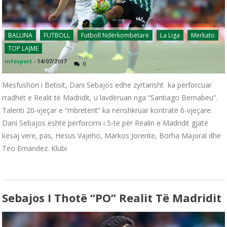
BALLINA
FUTBOLL
Futboll Ndërkombëtarë
La Liga
Merkato
TOP LAJME
infosport
-
14/07/2017
0
Mesfushori i Betisit, Dani Sebajos edhe zyrtarisht ka përforcuar
rradhët e Realit të Madridit, u lavdëruan nga “Santiago Bernabeu”.
Talenti 20-vjeçar e “mbretërit” ka nënshkruar kontratë 6-vjeçare.
Dani Sebajos është përforcimi i 5-të për Realin e Madridit gjatë
kësaj vere, pas, Hesus Vajeho, Markos Jorente, Borha Majoral dhe
Teo Ernandez. Klubi
Sebajos I Thotë “PO” Realit Të Madridit