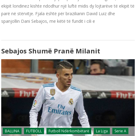
ekipit londinez kishte ndodhur një luftë midis dy lojtarëve të ekipit të
parë në stërvitje. Fjala është për brazilianin David Luiz dhe
spanjollin Dani Sebajos, me këtë të fundit i cili e
Sebajos Shumë Pranë Milanit
BALLINA
FUTBOLL
Futboll Ndërkombëtarë
La Liga
Serie A