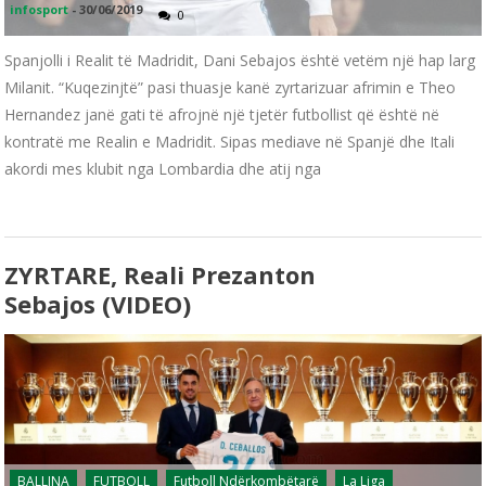
infosport
-
30/06/2019
0
Spanjolli i Realit të Madridit, Dani Sebajos është vetëm një hap larg
Milanit. “Kuqezinjtë” pasi thuasje kanë zyrtarizuar afrimin e Theo
Hernandez janë gati të afrojnë një tjetër futbollist që është në
kontratë me Realin e Madridit. Sipas mediave në Spanjë dhe Itali
akordi mes klubit nga Lombardia dhe atij nga
ZYRTARE, Reali Prezanton
Sebajos (VIDEO)
BALLINA
FUTBOLL
Futboll Ndërkombëtarë
La Liga