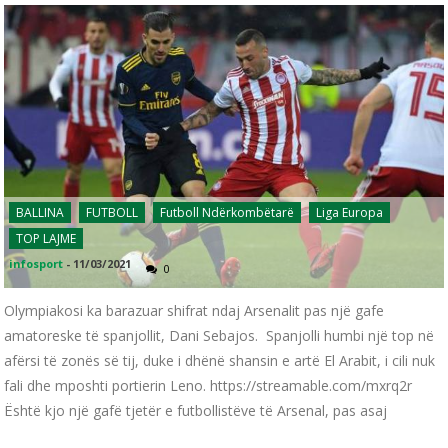
BALLINA
FUTBOLL
Futboll Ndërkombëtarë
Liga Europa
TOP LAJME
infosport
-
11/03/2021
0
Olympiakosi ka barazuar shifrat ndaj Arsenalit pas një gafe
amatoreske të spanjollit, Dani Sebajos. Spanjolli humbi një top në
afërsi të zonës së tij, duke i dhënë shansin e artë El Arabit, i cili nuk
fali dhe mposhti portierin Leno. https://streamable.com/mxrq2r
Është kjo një gafë tjetër e futbollistëve të Arsenal, pas asaj