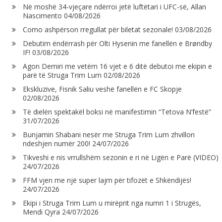
Në moshë 34-vjeçare ndërroi jetë luftëtari i UFC-së, Allan
Nascimento
04/08/2026
Como ashpërson rregullat për biletat sezonale!
03/08/2026
Debutim ëndërrash për Olti Hysenin me fanellën e Brøndby
IF!
03/08/2026
Agon Demiri me vetëm 16 vjet e 6 ditë debutoi me ekipin e
parë të Struga Trim Lum
02/08/2026
Ekskluzive, Fisnik Saliu veshë fanellën e FC Skopje
02/08/2026
Të dielën spektakël boksi në manifestimin “Tetova N’festë”
31/07/2026
Bunjamin Shabani nesër me Struga Trim Lum zhvillon
ndeshjen numër 200!
24/07/2026
Tikveshi e nis vrrullshëm sezonin e ri në Ligën e Parë (VIDEO)
24/07/2026
FFM vjen me një super lajm për tifozët e Shkëndijës!
24/07/2026
Ekipi i Struga Trim Lum u mirëprit nga numri 1 i Strugës,
Mendi Qyra
24/07/2026