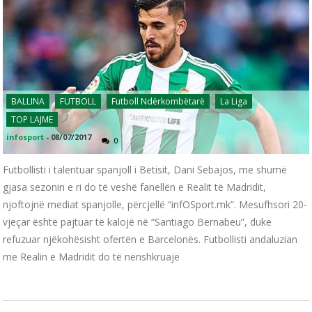
BALLINA
FUTBOLL
Futboll Ndërkombëtarë
La Liga
TOP LAJME
infosport
-
08/07/2017
0
Futbollisti i talentuar spanjoll i Betisit, Dani Sebajos, me shumë
gjasa sezonin e ri do të veshë fanellën e Realit të Madridit,
njoftojnë mediat spanjolle, përcjellë “infOSport.mk”. Mesufhsori 20-
vjeçar është pajtuar të kalojë në “Santiago Bernabeu”, duke
refuzuar njëkohësisht ofertën e Barcelonës. Futbollisti andaluzian
me Realin e Madridit do të nënshkruajë