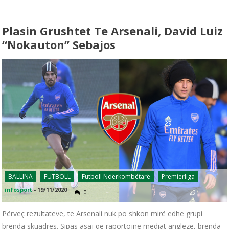
Plasin Grushtet Te Arsenali, David Luiz
“nokauton” Sebajos
BALLINA
FUTBOLL
Futboll Ndërkombëtarë
Premierliga
infosport
-
19/11/2020
0
Përveç rezultateve, te Arsenali nuk po shkon mirë edhe grupi
brenda skuadrës. Sipas asaj që raportojnë mediat angleze, brenda