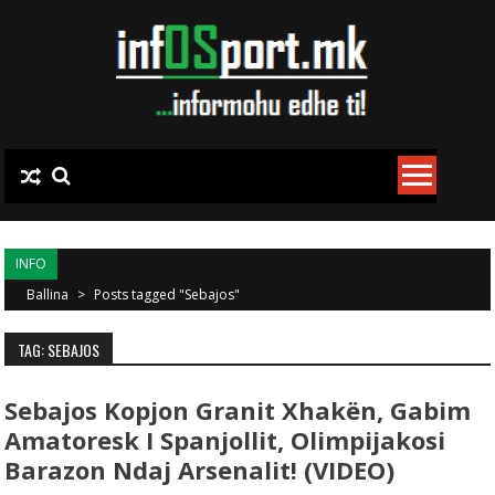
Skip to content
INFO
Ballina
>
Posts tagged "Sebajos"
TAG: SEBAJOS
Sebajos Kopjon Granit Xhakën, Gabim
Amatoresk I Spanjollit, Olimpijakosi
Barazon Ndaj Arsenalit! (VIDEO)