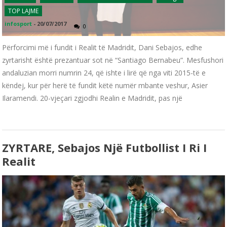
TOP LAJME
infosport
-
20/07/2017
0
Përforcimi më i fundit i Realit të Madridit, Dani Sebajos, edhe
zyrtarisht është prezantuar sot në “Santiago Bernabeu”. Mesfushori
andaluzian morri numrin 24, që ishte i lirë që nga viti 2015-të e
këndej, kur për herë të fundit këtë numër mbante veshur, Asier
Ilaramendi. 20-vjeçari zgjodhi Realin e Madridit, pas një
ZYRTARE, Sebajos Një Futbollist I Ri I
Realit