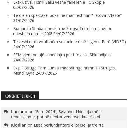
Ekskluzive, Fisnik Saliu veshë fanellën e FC Skopje
02/08/2026
Të dielën spektakël boksi në manifestimin “Tetova N’festë”
31/07/2026
Bunjamin Shabani nesër me Struga Trim Lum zhvillon
ndeshjen numër 200!
24/07/2026
Tikveshi e nis vrrullshëm sezonin e ri në Ligën e Parë (VIDEO)
24/07/2026
FFM vjen me një super lajm për tifozët e Shkëndijës!
24/07/2026
Ekipi i Struga Trim Lum u mirëprit nga numri 1 i Strugës,
Mendi Qyra
24/07/2026
KOMENTET E FUNDIT
Luciano
on
“Euro 2024”, Sylvinho: Ndeshja më e
rëndësishme, por në nëntor vendoset kualifikimi
Klodian
on
Lista përfundimtare e Italisë, ja tre “të