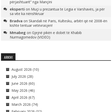
përjashtuarit” nga Mançini
eksperti
on
Muçi u prezantua te Legia e Varshavës, ja për
sa vite ka nënshkruar
Bradva
on
Skandali në Paris, Kultesku, arbitri që në 2008-ën
kishte tentuar vetëvrasjen!
Mmabeg
on
Gjejnë pikën e dobët të Khabib
Nurmagomedov (VIDEO)
ARKIVI
August 2026
(10)
July 2026
(28)
June 2026
(60)
May 2026
(46)
April 2026
(67)
March 2026
(74)
February 2026
(32)