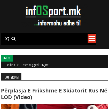
Skip to content
INFO
Ballina
>
Posts tagged "SKIJIM"
TAG: SKIJIM
Përplasja E Frikshme E Skiatorit Rus Në
LOD (Video)