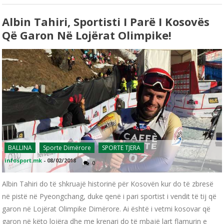
Albin Tahiri, Sportisti I Parë I Kosovës
Që Garon Në Lojërat Olimpike!
BALLINA
Sporte Dimërore
SPORTE TJERA
infosport.mk
-
08/02/2018
0
Albin Tahiri do të shkruajë historinë për Kosovën kur do të zbresë
në pistë në Pyeongchang, duke qenë i pari sportist i vendit të tij që
garon në Lojërat Olimpike Dimërore. Ai është i vetmi kosovar që
garon në këto lojëra dhe me krenari do të mbajë lart flamurin e