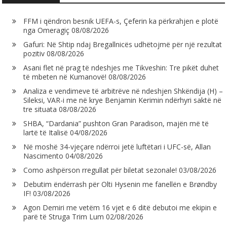
FFM i qëndron besnik UEFA-s, Çeferin ka përkrahjen e plotë
nga Omeragiç
08/08/2026
Gafuri: Në Shtip ndaj Bregallnicës udhëtojmë për një rezultat
pozitiv
08/08/2026
Asani flet në prag të ndeshjes me Tikveshin: Tre pikët duhet
të mbeten në Kumanovë!
08/08/2026
Analiza e vendimeve të arbitrëve në ndeshjen Shkëndija (H) –
Sileksi, VAR-i me në krye Benjamin Kerimin ndërhyri saktë në
tre situata
08/08/2026
SHBA, “Dardania” pushton Gran Paradison, majën më të
lartë të Italisë
04/08/2026
Në moshë 34-vjeçare ndërroi jetë luftëtari i UFC-së, Allan
Nascimento
04/08/2026
Como ashpërson rregullat për biletat sezonale!
03/08/2026
Debutim ëndërrash për Olti Hysenin me fanellën e Brøndby
IF!
03/08/2026
Agon Demiri me vetëm 16 vjet e 6 ditë debutoi me ekipin e
parë të Struga Trim Lum
02/08/2026