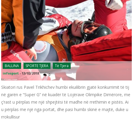
BALLINA
SPORTE TJERA
Të Tjera
infosport
-
13/02/2018
0
Skiatori rus Pavel Trikhichev humbi ekuilibrin gjatë konkurrimit të tij
në garën e “Super G” në kuadër të Lojërave Olimpike Dimërore, me
ç’rast u përplas me një shpejtësi të madhe në rrethimin e pistës. Ai
u përplas me një nga portat, dhe pasi humbi skinë e majtë, duke u
rrokullisur