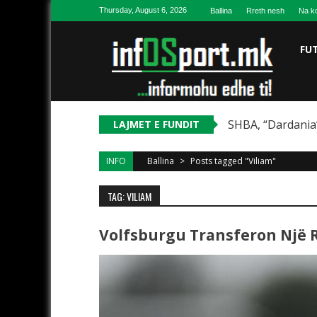
Skip to content
Thursday, August 6, 2026
Ballina
Rreth nesh
Na ko
FU
SHBA, “Dardania”
LAJMET E FUNDIT
INFO
Ballina
>
Posts tagged "Viliam"
TAG: VILIAM
Volfsburgu Transferon Një 