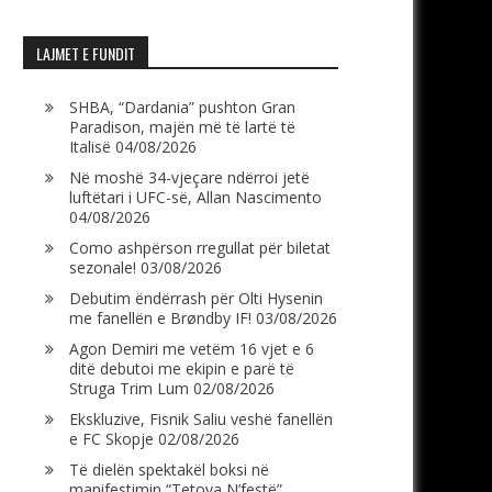
LAJMET E FUNDIT
SHBA, “Dardania” pushton Gran
Paradison, majën më të lartë të
Italisë
04/08/2026
Në moshë 34-vjeçare ndërroi jetë
luftëtari i UFC-së, Allan Nascimento
04/08/2026
Como ashpërson rregullat për biletat
sezonale!
03/08/2026
Debutim ëndërrash për Olti Hysenin
me fanellën e Brøndby IF!
03/08/2026
Agon Demiri me vetëm 16 vjet e 6
ditë debutoi me ekipin e parë të
Struga Trim Lum
02/08/2026
Ekskluzive, Fisnik Saliu veshë fanellën
e FC Skopje
02/08/2026
Të dielën spektakël boksi në
manifestimin “Tetova N’festë”