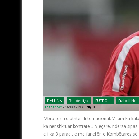
BALLINA
Bundesliga
FUTBOLL
Futboll Nd
infosport
-
16/06/2017
0
Mbrojtësi i djathtë i Internacional, Viliam ka k
ka nënshkruar kontratë 5-vjeçare, ndërsa sipas “
cili ka 3 paraqitje me fanellën e Kombëtares së Br