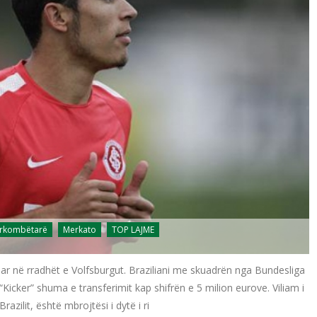
ërkombëtarë
Merkato
TOP LAJME
aluar në rradhët e Volfsburgut. Braziliani me skuadrën nga Bundesliga
Kicker” shuma e transferimit kap shifrën e 5 milion eurove. Viliam i
azilit, është mbrojtësi i dytë i ri