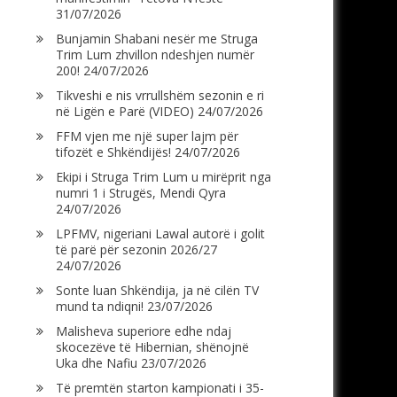
31/07/2026
Bunjamin Shabani nesër me Struga
Trim Lum zhvillon ndeshjen numër
200!
24/07/2026
Tikveshi e nis vrrullshëm sezonin e ri
në Ligën e Parë (VIDEO)
24/07/2026
FFM vjen me një super lajm për
tifozët e Shkëndijës!
24/07/2026
Ekipi i Struga Trim Lum u mirëprit nga
numri 1 i Strugës, Mendi Qyra
24/07/2026
LPFMV, nigeriani Lawal autorë i golit
të parë për sezonin 2026/27
24/07/2026
Sonte luan Shkëndija, ja në cilën TV
mund ta ndiqni!
23/07/2026
Malisheva superiore edhe ndaj
skocezëve të Hibernian, shënojnë
Uka dhe Nafiu
23/07/2026
Të premtën starton kampionati i 35-