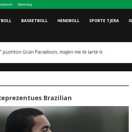
ntaktoni
Marketing
TBOLL
BASKETBOLL
HENDBOLL
SPORTE TJERA
I
 pushton Gran Paradison, majën më të lartë të Italisë
Reprezentues Brazilian