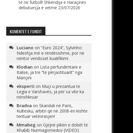
të në futboll! Shkëndija e Haraçinës
debutuesja e vetme
23/07/2026
KOMENTET E FUNDIT
Luciano
on
“Euro 2024”, Sylvinho:
Ndeshja më e rëndësishme, por në
nëntor vendoset kualifikimi
Klodian
on
Lista përfundimtare e
Italisë, ja tre “të përjashtuarit” nga
Mançini
eksperti
on
Muçi u prezantua te
Legia e Varshavës, ja për sa vite ka
nënshkruar
Bradva
on
Skandali në Paris,
Kultesku, arbitri që në 2008-ën kishte
tentuar vetëvrasjen!
Mmabeg
on
Gjejnë pikën e dobët të
Khabib Nurmagomedov (VIDEO)