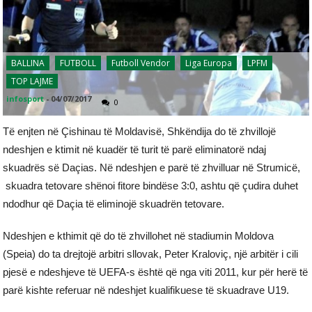
BALLINA
FUTBOLL
Futboll Vendor
Liga Europa
LPFM
TOP LAJME
infosport
-
04/07/2017
0
Të enjten në Çishinau të Moldavisë, Shkëndija do të zhvillojë
ndeshjen e ktimit në kuadër të turit të parë eliminatorë ndaj
skuadrës së Daçias. Në ndeshjen e parë të zhvilluar në Strumicë,
skuadra tetovare shënoi fitore bindëse 3:0, ashtu që çudira duhet
ndodhur që Daçia të eliminojë skuadrën tetovare.
Ndeshjen e kthimit që do të zhvillohet në stadiumin Moldova
(Speia) do ta drejtojë arbitri sllovak, Peter Kraloviç, një arbitër i cili
pjesë e ndeshjeve të UEFA-s është që nga viti 2011, kur për herë të
parë kishte referuar në ndeshjet kualifikuese të skuadrave U19.