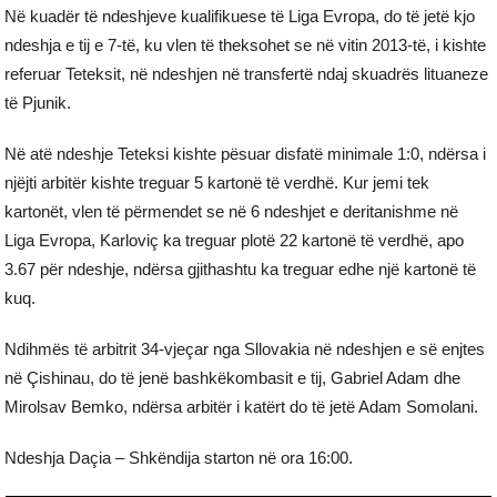
Në kuadër të ndeshjeve kualifikuese të Liga Evropa, do të jetë kjo
ndeshja e tij e 7-të, ku vlen të theksohet se në vitin 2013-të, i kishte
referuar Teteksit, në ndeshjen në transfertë ndaj skuadrës lituaneze
të Pjunik.
Në atë ndeshje Teteksi kishte pësuar disfatë minimale 1:0, ndërsa i
njëjti arbitër kishte treguar 5 kartonë të verdhë. Kur jemi tek
kartonët, vlen të përmendet se në 6 ndeshjet e deritanishme në
Liga Evropa, Karloviç ka treguar plotë 22 kartonë të verdhë, apo
3.67 për ndeshje, ndërsa gjithashtu ka treguar edhe një kartonë të
kuq.
Ndihmës të arbitrit 34-vjeçar nga Sllovakia në ndeshjen e së enjtes
në Çishinau, do të jenë bashkëkombasit e tij, Gabriel Adam dhe
Mirolsav Bemko, ndërsa arbitër i katërt do të jetë Adam Somolani.
Ndeshja Daçia – Shkëndija starton në ora 16:00.