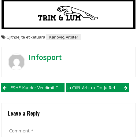
Gjithsej të etiketuara
Karloviç. Arbiter
Infosport
Post navigation
FSHF Kundër Vendimit Të UEFA-S, Që Ndeshja Maqedoni-Shqipëri Të Luhet Në Strumicë
Ja Cilët Arbitra Do Ju Referojnë Pelisterit Dhe Rabotniçkit Në LE
Leave a Reply