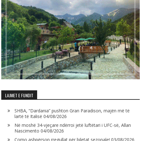
LAJMET E FUNDIT
SHBA, “Dardania” pushton Gran Paradison, majën më të
lartë të Italisë
04/08/2026
Në moshë 34-vjeçare ndërroi jetë luftëtari i UFC-së, Allan
Nascimento
04/08/2026
Como ashpërson rregullat për biletat sezonale!
03/08/2026