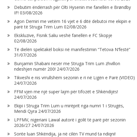
Debutim ëndërrash për Olti Hysenin me fanellën e Brøndby
IF!
03/08/2026
Agon Demiri me vetëm 16 vjet e 6 ditë debutoi me ekipin e
parë të Struga Trim Lum
02/08/2026
Ekskluzive, Fisnik Saliu veshë fanellën e FC Skopje
02/08/2026
Të dielën spektakël boksi në manifestimin “Tetova N’festë”
31/07/2026
Bunjamin Shabani nesër me Struga Trim Lum zhvillon
ndeshjen numër 200!
24/07/2026
Tikveshi e nis vrrullshëm sezonin e ri në Ligën e Parë (VIDEO)
24/07/2026
FFM vjen me një super lajm për tifozët e Shkëndijës!
24/07/2026
Ekipi i Struga Trim Lum u mirëprit nga numri 1 i Strugës,
Mendi Qyra
24/07/2026
LPFMV, nigeriani Lawal autorë i golit të parë për sezonin
2026/27
24/07/2026
Sonte luan Shkëndija, ja në cilën TV mund ta ndiqni!