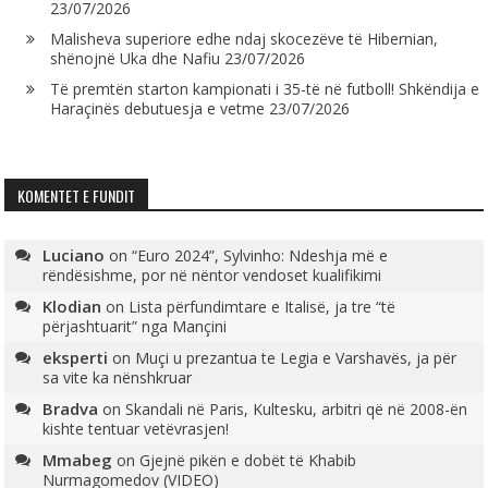
23/07/2026
Malisheva superiore edhe ndaj skocezëve të Hibernian,
shënojnë Uka dhe Nafiu
23/07/2026
Të premtën starton kampionati i 35-të në futboll! Shkëndija e
Haraçinës debutuesja e vetme
23/07/2026
KOMENTET E FUNDIT
Luciano
on
“Euro 2024”, Sylvinho: Ndeshja më e
rëndësishme, por në nëntor vendoset kualifikimi
Klodian
on
Lista përfundimtare e Italisë, ja tre “të
përjashtuarit” nga Mançini
eksperti
on
Muçi u prezantua te Legia e Varshavës, ja për
sa vite ka nënshkruar
Bradva
on
Skandali në Paris, Kultesku, arbitri që në 2008-ën
kishte tentuar vetëvrasjen!
Mmabeg
on
Gjejnë pikën e dobët të Khabib
Nurmagomedov (VIDEO)