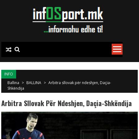
Skip to content
INFO
Ballina
>
BALLINA
>
Arbitra sllovak për ndeshjen, Daçia-
Shkëndija
Arbitra Sllovak Për Ndeshjen, Daçia-Shkëndija