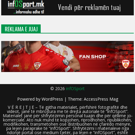
REKLAMA E JUAJ
© 2026
infOSport
Powered by
WordPress
| Theme:
AccessPress Mag
V Ë R E J T J E – Të gjitha materialet, përfshirë fotografitë dhe
videot, janë të mbrojtura me të drejta autoriale të “infOSport”.
Materialet janë për shfrytëzimin personal tuajin dhe për qëllime jo-
komerciale. Ato nuk mund të kopjohen, riprodhohen, ripublikohen,
modifikohen, transmetohen ose distribuohen në çfarëdo mënyre,
pa lejen paraprake të “infOSport”. Shfrytëzimi i materialeve nga
ndonjë portal ose medium tjetër, pa lejen e “infOSport”, është