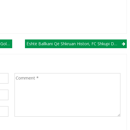
a E Dytë
Është Ballkani Që Shkruan Histori, FC Shkupi Duhet Pritur Për Grupet Europiane