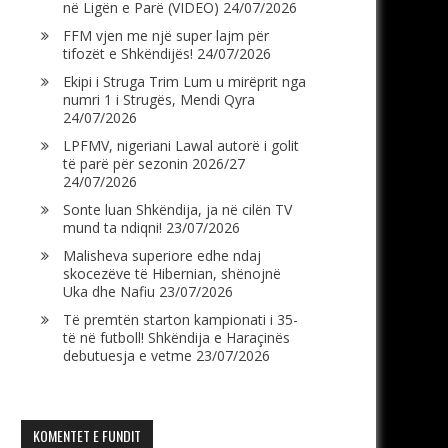
në Ligën e Parë (VIDEO)
24/07/2026
FFM vjen me një super lajm për
tifozët e Shkëndijës!
24/07/2026
Ekipi i Struga Trim Lum u mirëprit nga
numri 1 i Strugës, Mendi Qyra
24/07/2026
LPFMV, nigeriani Lawal autorë i golit
të parë për sezonin 2026/27
24/07/2026
Sonte luan Shkëndija, ja në cilën TV
mund ta ndiqni!
23/07/2026
Malisheva superiore edhe ndaj
skocezëve të Hibernian, shënojnë
Uka dhe Nafiu
23/07/2026
Të premtën starton kampionati i 35-
të në futboll! Shkëndija e Haraçinës
debutuesja e vetme
23/07/2026
KOMENTET E FUNDIT