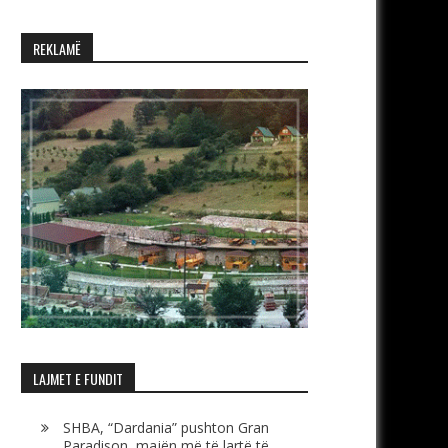
REKLAMË
LAJMET E FUNDIT
SHBA, “Dardania” pushton Gran
Paradison, majën më të lartë të