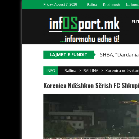
Skip to content
Friday, August 7, 2026
Ballina
Rreth nesh
Na konta
FU
SHBA, “Dardania”
LAJMET E FUNDIT
INFO
Ballina
>
BALLINA
>
Korenica ndëshkon 
Korenica Ndëshkon Sërish FC Shkupin