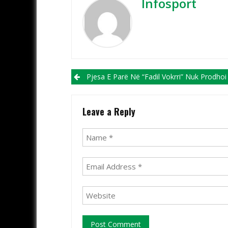
Infosport
Post navigation
Pjesa E Parë Në “Fadil Vokrri” Nuk Prodhoi Gola, FC Shkupi Me Një Lojtar Më Pak Që Nga Minutu
Leave a Reply