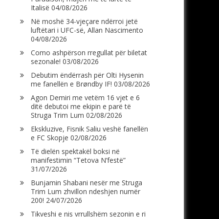
Italisë
04/08/2026
Në moshë 34-vjeçare ndërroi jetë
luftëtari i UFC-së, Allan Nascimento
04/08/2026
Como ashpërson rregullat për biletat
sezonale!
03/08/2026
Debutim ëndërrash për Olti Hysenin
me fanellën e Brøndby IF!
03/08/2026
Agon Demiri me vetëm 16 vjet e 6
ditë debutoi me ekipin e parë të
Struga Trim Lum
02/08/2026
Ekskluzive, Fisnik Saliu veshë fanellën
e FC Skopje
02/08/2026
Të dielën spektakël boksi në
manifestimin “Tetova N’festë”
31/07/2026
Bunjamin Shabani nesër me Struga
Trim Lum zhvillon ndeshjen numër
200!
24/07/2026
Tikveshi e nis vrrullshëm sezonin e ri