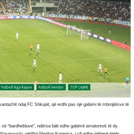
Futboll Nga Rajoni
Futboll Vendor
TOP LAJME
vantazhit ndaj FC Shkupit, që erdhi pas një gabimi të mbrojtësve të
 së “bardhebluve”, ndërsa falë edhe gabimit amatoresk të dy
aumovski, përfitoi Meriton Korenica, i cili edhe njëherë tjetër