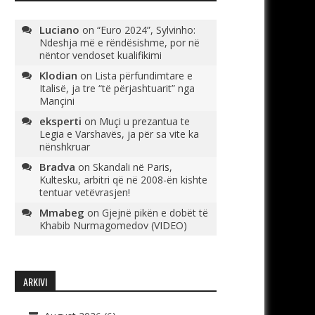
Luciano
on
“Euro 2024”, Sylvinho:
Ndeshja më e rëndësishme, por në
nëntor vendoset kualifikimi
Klodian
on
Lista përfundimtare e
Italisë, ja tre “të përjashtuarit” nga
Mançini
eksperti
on
Muçi u prezantua te
Legia e Varshavës, ja për sa vite ka
nënshkruar
Bradva
on
Skandali në Paris,
Kultesku, arbitri që në 2008-ën kishte
tentuar vetëvrasjen!
Mmabeg
on
Gjejnë pikën e dobët të
Khabib Nurmagomedov (VIDEO)
ARKIVI