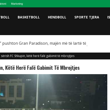
ktoni
Marketing
TBOLL
BASKETBOLL
HENDBOLL
SPORTE TJERA
I
 pushton Gran Paradison, majën më të lartë të Italisë
sërish FC Shkupin, këtë herë falë gabimit të mbrojtjes
, Këtë Herë Falë Gabimit Të Mbrojtjes