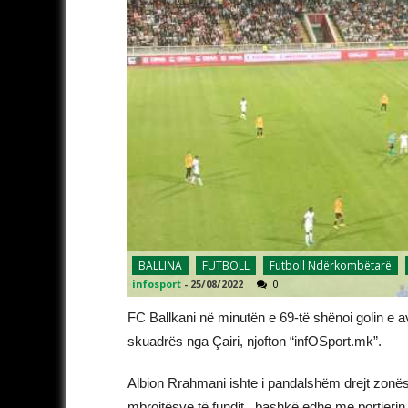
BALLINA
FUTBOLL
Futboll Ndërkombëtarë
infosport
-
25/08/2022
0
FC Ballkani në minutën e 69-të shënoi golin e a
skuadrës nga Çairi, njofton “infOSport.mk”.
Albion Rrahmani ishte i pandalshëm drejt zonës
mbrojtësve të fundit, bashkë edhe me portierin N