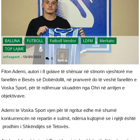
BALLINA
FUTBOLL
Futboll Vendor
LDFM
Merkato
TOP LAJME
infosport
-
13/01/2023
0
Fiton Ademi, autori i 8 golave të shënuar në stinorin vjeshtorë me
fanellën e Besës së Dobërdollit, në pranverë do të veshë fanellën e
Voska Sport, për të ndihmuar skuadrën nga Ohri në arritjen e
objektivave.
Ademi te Voska Sport vjen për të ngritur edhe më shumë
konkurrencën në repartin e sulmit, ndërsa kujtojmë se i njëjti është
prodhim i Shkëndijës së Tetovës.