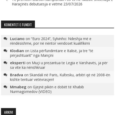
Haraçinës debutuesja e vetme
23/07/2026
KOMENTET E FUNDIT
Luciano
on
“Euro 2024”, Sylvinho: Ndeshja më e
rëndësishme, por në nëntor vendoset kualifikimi
Klodian
on
Lista përfundimtare e Italisë, ja tre “të
përjashtuarit” nga Mançini
eksperti
on
Muçi u prezantua te Legia e Varshavës, ja për
sa vite ka nënshkruar
Bradva
on
Skandali në Paris, Kultesku, arbitri që në 2008-ën
kishte tentuar vetëvrasjen!
Mmabeg
on
Gjejnë pikën e dobët të Khabib
Nurmagomedov (VIDEO)
ARKIVI