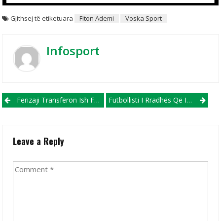
Gjithsej të etiketuara
Fiton Ademi
Voska Sport
Infosport
Post navigation
Ferizaji Transferon Ish Futbollistin E FC Shkupit Dhe Vllaznisë Së Shkodrës!
Futbollisti I Rradhës Që I Bashkohet Ak.Pandev Vjen Nga Italia!
Leave a Reply