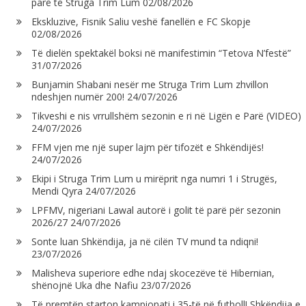
parë të Struga Trim Lum
02/08/2026
Ekskluzive, Fisnik Saliu veshë fanellën e FC Skopje
02/08/2026
Të dielën spektakël boksi në manifestimin “Tetova N’festë”
31/07/2026
Bunjamin Shabani nesër me Struga Trim Lum zhvillon
ndeshjen numër 200!
24/07/2026
Tikveshi e nis vrrullshëm sezonin e ri në Ligën e Parë (VIDEO)
24/07/2026
FFM vjen me një super lajm për tifozët e Shkëndijës!
24/07/2026
Ekipi i Struga Trim Lum u mirëprit nga numri 1 i Strugës,
Mendi Qyra
24/07/2026
LPFMV, nigeriani Lawal autorë i golit të parë për sezonin
2026/27
24/07/2026
Sonte luan Shkëndija, ja në cilën TV mund ta ndiqni!
23/07/2026
Malisheva superiore edhe ndaj skocezëve të Hibernian,
shënojnë Uka dhe Nafiu
23/07/2026
Të premtën starton kampionati i 35-të në futboll! Shkëndija e