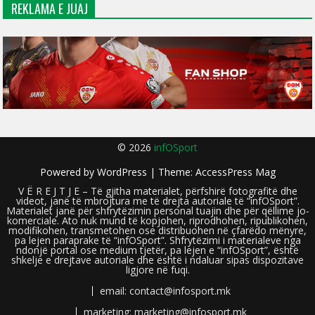
REKLAMA E JUAJ
© 2026
infOSport
Powered by
WordPress
| Theme:
AccessPress Mag
V Ë R E J T J E – Të gjitha materialet, përfshirë fotografitë dhe
videot, janë të mbrojtura me të drejta autoriale të “infOSport”.
Materialet janë për shfrytëzimin personal tuajin dhe për qëllime jo-
komerciale. Ato nuk mund të kopjohen, riprodhohen, ripublikohen,
modifikohen, transmetohen ose distribuohen në çfarëdo mënyre,
pa lejen paraprake të “infOSport”. Shfrytëzimi i materialeve nga
ndonjë portal ose medium tjetër, pa lejen e “infOSport”, është
shkelje e drejtave autoriale dhe është i ndaluar sipas dispozitave
ligjore në fuqi.
email: contact@infosport.mk
marketing: marketing@infosport.mk