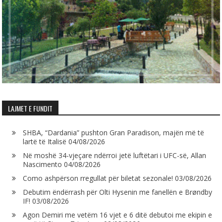
LAJMET E FUNDIT
SHBA, “Dardania” pushton Gran Paradison, majën më të
lartë të Italisë
04/08/2026
Në moshë 34-vjeçare ndërroi jetë luftëtari i UFC-së, Allan
Nascimento
04/08/2026
Como ashpërson rregullat për biletat sezonale!
03/08/2026
Debutim ëndërrash për Olti Hysenin me fanellën e Brøndby
IF!
03/08/2026
Agon Demiri me vetëm 16 vjet e 6 ditë debutoi me ekipin e