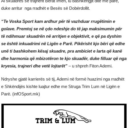
Ai skuadrës së trajnerit Berat Imeri, iu bashkëngjit ditë më parë,
duke arritur nga rradhët e Besës së Dobërdollit.
“Te Voska Sport kam ardhur për të vazhduar rrugëtimin e
golave. Premtoj se në çdo ndeshje do të jap maksimumin për
të ndihmuar skuadrën në arritjen e objektivit, e që pa dyshim
se është inkuadrimi në Ligën e Parë. Pikërisht kjo bëri që edhe
unë ti bashkohem kësaj skuadre, pra ambiciet e larta që kanë
dhe harmonia që mbizotëron te kjo skuadër, duke filluar që nga
kryesia, trajneri dhe vetë lojtarët”
– u shpreh Fiton Ademi.
Ndryshe gjatë karrierës së tij, Ademi në formë huazimi nga rradhët
e Shkëndijës kishte luajtur edhe me Struga Trim Lum në Ligën e
Parë. (infOSport.mk)