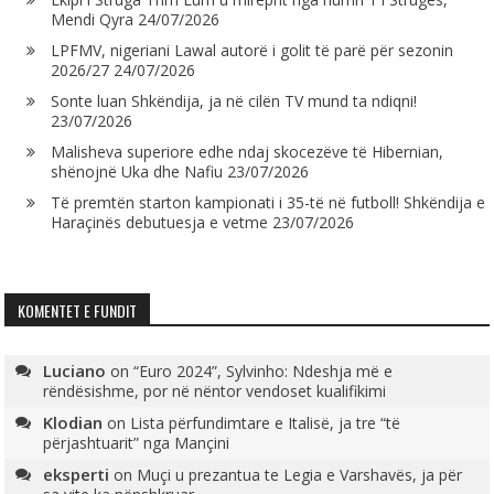
Mendi Qyra
24/07/2026
LPFMV, nigeriani Lawal autorë i golit të parë për sezonin
2026/27
24/07/2026
Sonte luan Shkëndija, ja në cilën TV mund ta ndiqni!
23/07/2026
Malisheva superiore edhe ndaj skocezëve të Hibernian,
shënojnë Uka dhe Nafiu
23/07/2026
Të premtën starton kampionati i 35-të në futboll! Shkëndija e
Haraçinës debutuesja e vetme
23/07/2026
KOMENTET E FUNDIT
Luciano
on
“Euro 2024”, Sylvinho: Ndeshja më e
rëndësishme, por në nëntor vendoset kualifikimi
Klodian
on
Lista përfundimtare e Italisë, ja tre “të
përjashtuarit” nga Mançini
eksperti
on
Muçi u prezantua te Legia e Varshavës, ja për