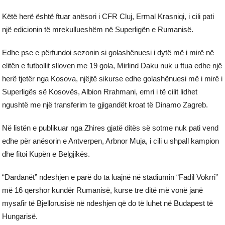
Këtë herë është ftuar anësori i CFR Cluj, Ermal Krasniqi, i cili pati
një edicionin të mrekullueshëm në Superligën e Rumanisë.
Edhe pse e përfundoi sezonin si golashënuesi i dytë më i mirë në
elitën e futbollit slloven me 19 gola, Mirlind Daku nuk u ftua edhe një
herë tjetër nga Kosova, njëjtë sikurse edhe golashënuesi më i mirë i
Superligës së Kosovës, Albion Rrahmani, emri i të cilit lidhet
ngushtë me një transferim te gjigandët kroat të Dinamo Zagreb.
Në listën e publikuar nga Zhires gjatë ditës së sotme nuk pati vend
edhe për anësorin e Antverpen, Arbnor Muja, i cili u shpall kampion
dhe fitoi Kupën e Belgjikës.
“Dardanët” ndeshjen e parë do ta luajnë në stadiumin “Fadil Vokrri”
më 16 qershor kundër Rumanisë, kurse tre ditë më vonë janë
mysafir të Bjellorusisë në ndeshjen që do të luhet në Budapest të
Hungarisë.