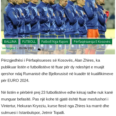
BALLINA
FUTBOLL
Futboll Nga Rajoni
Përfaqësuesja E Kosovës
infosport
-
05/06/2023
0
Përzgjedhësi i Përfaqësueses së Kosovës, Alan Zhires, ka
publikuar listën e futbollistëve të ftuar për dy ndeshjet e muajit
qershor ndaj Rumanisë dhe Bjellorusisë në kuadër të kualifikimeve
për EURO 2024.
Në listën e përbërë prej 23 futbollistëve edhe kësaj radhe nuk kanë
munguar befasitë. Pas një kohe të gjatë është ftuar mesfushori i
Vintertur, Hekuran Kryeziu, kurse ftesë nga Zhires ka marrë dhe
sulmuesi i Istanbulspor, Jetmir Topalli.