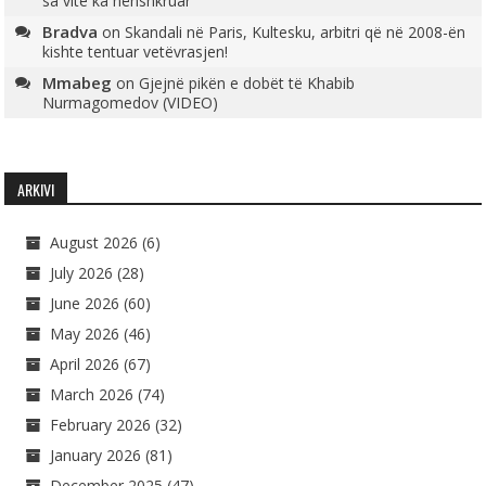
sa vite ka nënshkruar
Bradva
on
Skandali në Paris, Kultesku, arbitri që në 2008-ën
kishte tentuar vetëvrasjen!
Mmabeg
on
Gjejnë pikën e dobët të Khabib
Nurmagomedov (VIDEO)
ARKIVI
August 2026
(6)
July 2026
(28)
June 2026
(60)
May 2026
(46)
April 2026
(67)
March 2026
(74)
February 2026
(32)
January 2026
(81)
December 2025
(47)