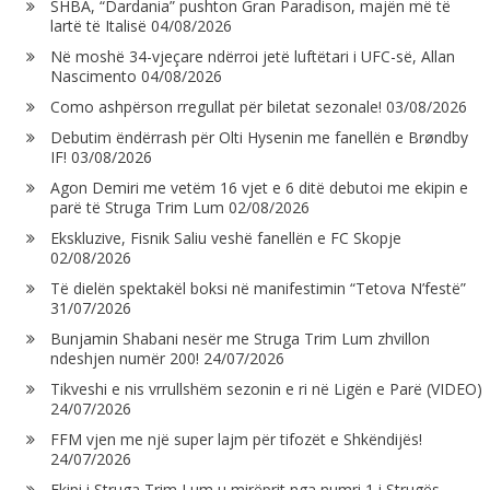
SHBA, “Dardania” pushton Gran Paradison, majën më të
lartë të Italisë
04/08/2026
Në moshë 34-vjeçare ndërroi jetë luftëtari i UFC-së, Allan
Nascimento
04/08/2026
Como ashpërson rregullat për biletat sezonale!
03/08/2026
Debutim ëndërrash për Olti Hysenin me fanellën e Brøndby
IF!
03/08/2026
Agon Demiri me vetëm 16 vjet e 6 ditë debutoi me ekipin e
parë të Struga Trim Lum
02/08/2026
Ekskluzive, Fisnik Saliu veshë fanellën e FC Skopje
02/08/2026
Të dielën spektakël boksi në manifestimin “Tetova N’festë”
31/07/2026
Bunjamin Shabani nesër me Struga Trim Lum zhvillon
ndeshjen numër 200!
24/07/2026
Tikveshi e nis vrrullshëm sezonin e ri në Ligën e Parë (VIDEO)
24/07/2026
FFM vjen me një super lajm për tifozët e Shkëndijës!
24/07/2026
Ekipi i Struga Trim Lum u mirëprit nga numri 1 i Strugës,