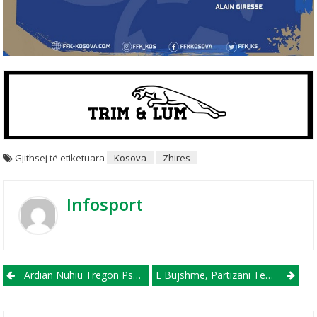
Gjithsej të etiketuara
Kosova
Zhires
Infosport
Post navigation
Ardian Nuhiu Tregon Pse Zgjodhi Shkëndijën Mes Shumë Ofertave Që Kishte
E Bujshme, Partizani Tenton Eros Grezdën!