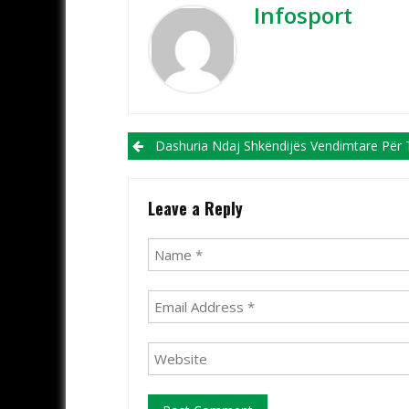
Infosport
Post navigation
Dashuria Ndaj Shkëndijës Vendimtare Për Të Prishur Kontratën Me 
Leave a Reply