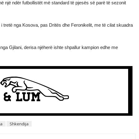
ë një ndër futbollistët më standard të pjesës së parë të sezonit
i i tretë nga Kosova, pas Dritës dhe Feronikelit, me të cilat skuadra
n nga Gjilani, derisa njëherë ishte shpallur kampion edhe me
na
Shkendija