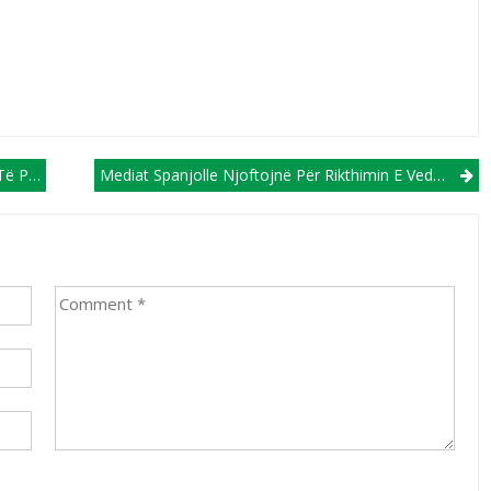
Arabët
Mediat Spanjolle Njoftojnë Për Rikthimin E Vedat Muriqit Në Fushat E Futbollit!