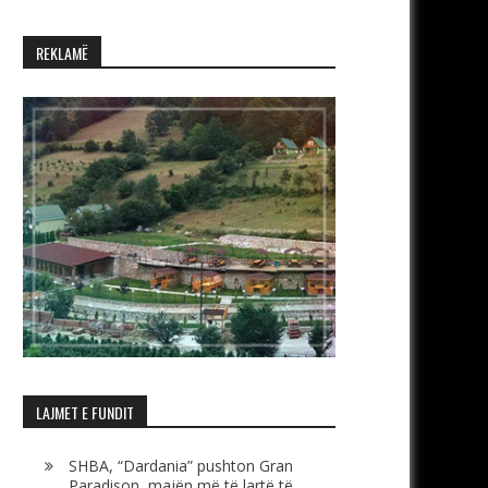
REKLAMË
LAJMET E FUNDIT
SHBA, “Dardania” pushton Gran
Paradison, majën më të lartë të