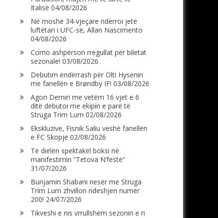
Italisë
04/08/2026
Në moshë 34-vjeçare ndërroi jetë
luftëtari i UFC-së, Allan Nascimento
04/08/2026
Como ashpërson rregullat për biletat
sezonale!
03/08/2026
Debutim ëndërrash për Olti Hysenin
me fanellën e Brøndby IF!
03/08/2026
Agon Demiri me vetëm 16 vjet e 6
ditë debutoi me ekipin e parë të
Struga Trim Lum
02/08/2026
Ekskluzive, Fisnik Saliu veshë fanellën
e FC Skopje
02/08/2026
Të dielën spektakël boksi në
manifestimin “Tetova N’festë”
31/07/2026
Bunjamin Shabani nesër me Struga
Trim Lum zhvillon ndeshjen numër
200!
24/07/2026
Tikveshi e nis vrrullshëm sezonin e ri