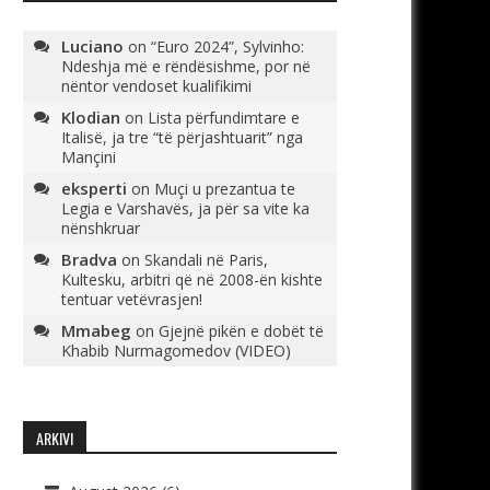
Luciano
on
“Euro 2024”, Sylvinho:
Ndeshja më e rëndësishme, por në
nëntor vendoset kualifikimi
Klodian
on
Lista përfundimtare e
Italisë, ja tre “të përjashtuarit” nga
Mançini
eksperti
on
Muçi u prezantua te
Legia e Varshavës, ja për sa vite ka
nënshkruar
Bradva
on
Skandali në Paris,
Kultesku, arbitri që në 2008-ën kishte
tentuar vetëvrasjen!
Mmabeg
on
Gjejnë pikën e dobët të
Khabib Nurmagomedov (VIDEO)
ARKIVI