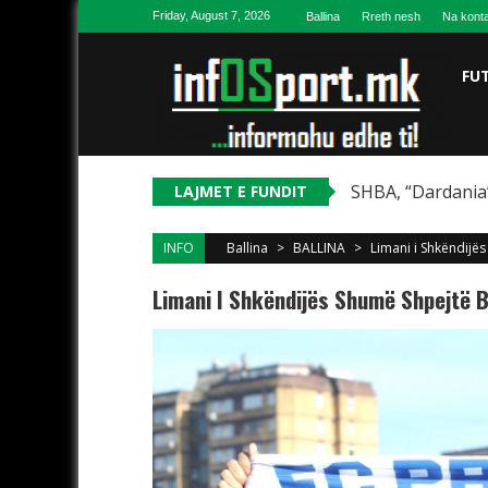
Skip to content
Friday, August 7, 2026
Ballina
Rreth nesh
Na konta
FU
SHBA, “Dardania”
LAJMET E FUNDIT
INFO
Ballina
>
BALLINA
>
Limani i Shkëndijë
Limani I Shkëndijës Shumë Shpejtë 