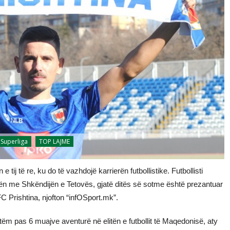
 Superliga
TOP LAJME
tij të re, ku do të vazhdojë karrierën futbollistike. Futbollisti
ratën me Shkëndijën e Tetovës, gjatë ditës së sotme është prezantuar
Prishtina, njofton “infOSport.mk”.
etëm pas 6 muajve aventurë në elitën e futbollit të Maqedonisë, aty