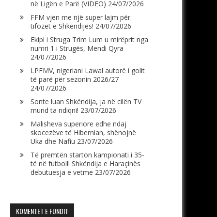
në Ligën e Parë (VIDEO)
24/07/2026
FFM vjen me një super lajm për
tifozët e Shkëndijës!
24/07/2026
Ekipi i Struga Trim Lum u mirëprit nga
numri 1 i Strugës, Mendi Qyra
24/07/2026
LPFMV, nigeriani Lawal autorë i golit
të parë për sezonin 2026/27
24/07/2026
Sonte luan Shkëndija, ja në cilën TV
mund ta ndiqni!
23/07/2026
Malisheva superiore edhe ndaj
skocezëve të Hibernian, shënojnë
Uka dhe Nafiu
23/07/2026
Të premtën starton kampionati i 35-
të në futboll! Shkëndija e Haraçinës
debutuesja e vetme
23/07/2026
KOMENTET E FUNDIT