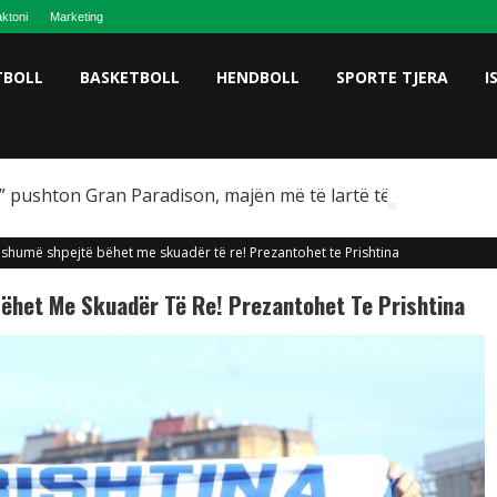
ktoni
Marketing
TBOLL
BASKETBOLL
HENDBOLL
SPORTE TJERA
I
 pushton Gran Paradison, majën më të lartë të Italisë
s shumë shpejtë bëhet me skuadër të re! Prezantohet te Prishtina
Bëhet Me Skuadër Të Re! Prezantohet Te Prishtina