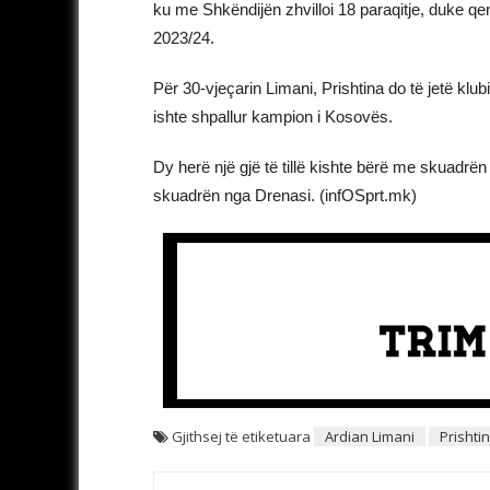
ku me Shkëndijën zhvilloi 18 paraqitje, duke qen
2023/24.
Për 30-vjeçarin Limani, Prishtina do të jetë klub
ishte shpallur kampion i Kosovës.
Dy herë një gjë të tillë kishte bërë me skuadrë
skuadrën nga Drenasi. (infOSprt.mk)
Gjithsej të etiketuara
Ardian Limani
Prishti