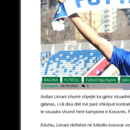
BALLINA
FUTBOLL
Futboll Nga Rajoni
Ipko
infosport
-
05/01/2024
0
Ardian Limani shumë shpejtë ka gjetur skuadrën e 
gjilanas, i cili disa ditë më parë shkëputi kont
te skuadra shumë herë kampione e Kosovës, FC 
Kështu, Limani rikthehet në futbollin kosovar v