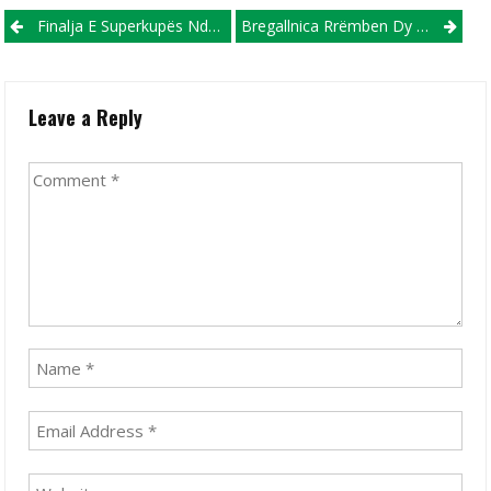
Post navigation
Finalja E Superkupës Ndaj Barcelonës, Perez U Premton Premio Lojtarëve
Bregallnica Rrëmben Dy Lojtarët E Larguar Nga Gostivari
Leave a Reply