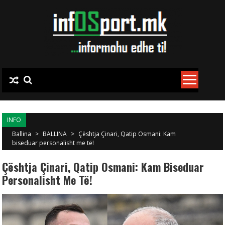
Skip to content
INFO
Ballina
>
BALLINA
>
Çështja Çinari, Qatip Osmani: Kam
biseduar personalisht me të!
Çështja Çinari, Qatip Osmani: Kam Biseduar
Personalisht Me Të!