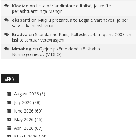
Klodian
on
Lista përfundimtare e Italisë, ja tre “të
përjashtuarit” nga Mançini
eksperti
on
Muçi u prezantua te Legia e Varshavës, ja për
sa vite ka nënshkruar
Bradva
on
Skandali në Paris, Kultesku, arbitri që në 2008-ën
kishte tentuar vetëvrasjen!
Mmabeg
on
Gjejnë pikën e dobët të Khabib
Nurmagomedov (VIDEO)
ARKIVI
August 2026
(6)
July 2026
(28)
June 2026
(60)
May 2026
(46)
April 2026
(67)
March 2026
(74)