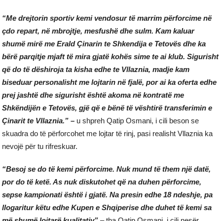
“Me drejtorin sportiv kemi vendosur të marrim përforcime në
çdo repart, në mbrojtje, mesfushë dhe sulm. Kam kaluar
shumë mirë me Erald Çinarin te Shkendija e Tetovës dhe ka
bërë parqitje mjaft të mira gjatë kohës sime te ai klub. Sigurisht
që do të dëshiroja ta kisha edhe te Vllaznia, madje kam
biseduar personalisht me lojtarin në fjalë, por ai ka oferta edhe
prej jashtë dhe sigurisht është akoma në kontratë me
Shkëndijën e Tetovës, gjë që e bënë të vështirë transferimin e
Çinarit te Vllaznia.” –
u shpreh Qatip Osmani, i cili beson se
skuadra do të përforcohet me lojtar të rinj, pasi realisht Vllaznia ka
nevojë për tu rifreskuar.
“Besoj se do të kemi përforcime. Nuk mund të them një datë,
por do të ketë. As nuk diskutohet që na duhen përforcime,
sepse kampionati është i gjatë. Na presin edhe 18 ndeshje, pa
llogaritur këtu edhe Kupen e Shqiperise dhe duhet të kemi sa
më shumë lojtarë kualitativ”
– tha Qatip Osmani, i cili nesër