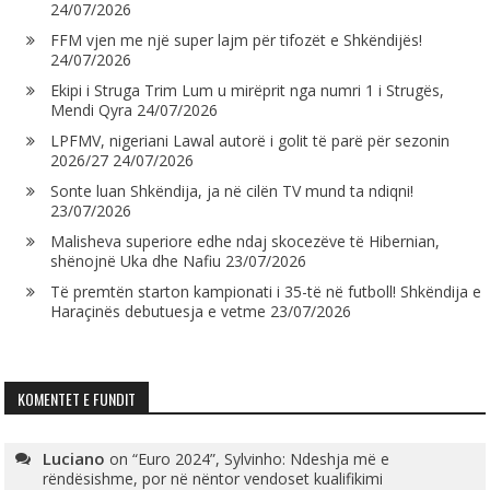
24/07/2026
FFM vjen me një super lajm për tifozët e Shkëndijës!
24/07/2026
Ekipi i Struga Trim Lum u mirëprit nga numri 1 i Strugës,
Mendi Qyra
24/07/2026
LPFMV, nigeriani Lawal autorë i golit të parë për sezonin
2026/27
24/07/2026
Sonte luan Shkëndija, ja në cilën TV mund ta ndiqni!
23/07/2026
Malisheva superiore edhe ndaj skocezëve të Hibernian,
shënojnë Uka dhe Nafiu
23/07/2026
Të premtën starton kampionati i 35-të në futboll! Shkëndija e
Haraçinës debutuesja e vetme
23/07/2026
KOMENTET E FUNDIT
Luciano
on
“Euro 2024”, Sylvinho: Ndeshja më e
rëndësishme, por në nëntor vendoset kualifikimi