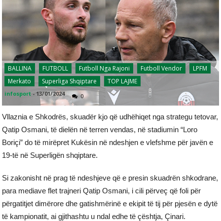
BALLINA
FUTBOLL
Futboll Nga Rajoni
Futboll Vendor
LPFM
Merkato
Superliga Shqiptare
TOP LAJME
infosport
-
13/01/2024
0
Vllaznia e Shkodrës, skuadër kjo që udhëhiqet nga strategu tetovar,
Qatip Osmani, të dielën në terren vendas, në stadiumin “Loro
Boriçi” do të mirëpret Kukësin në ndeshjen e vlefshme për javën e
19-të në Superligën shqiptare.
Si zakonisht në prag të ndeshjeve që e presin skuadrën shkodrane,
para mediave flet trajneri Qatip Osmani, i cili përveç që foli për
përgatitjet dimërore dhe gatishmërinë e ekipit të tij për pjesën e dytë
të kampionatit, ai gjithashtu u ndal edhe të çështja, Çinari.