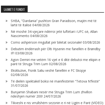
LAJMET E FUNDIT
SHBA, “Dardania” pushton Gran Paradison, majën më të
lartë të Italisë
04/08/2026
Në moshë 34-vjeçare ndërroi jetë luftëtari i UFC-së, Allan
Nascimento
04/08/2026
Como ashpërson rregullat për biletat sezonale!
03/08/2026
Debutim ëndërrash për Olti Hysenin me fanellën e Brøndby
IF!
03/08/2026
Agon Demiri me vetëm 16 vjet e 6 ditë debutoi me ekipin e
parë të Struga Trim Lum
02/08/2026
Ekskluzive, Fisnik Saliu veshë fanellën e FC Skopje
02/08/2026
Të dielën spektakël boksi në manifestimin “Tetova N’festë”
31/07/2026
Bunjamin Shabani nesër me Struga Trim Lum zhvillon
ndeshjen numër 200!
24/07/2026
Tikveshi e nis vrrullshëm sezonin e ri në Ligën e Parë (VIDEO)