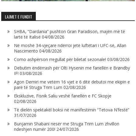
LAJMET E FUNDIT
SHBA, “Dardania” pushton Gran Paradison, majën më të
lartë të Italisë
04/08/2026
Në moshë 34-vjeçare ndërroi jetë luftëtari i UFC-së, Allan
Nascimento
04/08/2026
Como ashpërson rregullat për biletat sezonale!
03/08/2026
Debutim ëndërrash për Olti Hysenin me fanellën e Brøndby
IF!
03/08/2026
Agon Demiri me vetëm 16 vjet e 6 ditë debutoi me ekipin e
parë të Struga Trim Lum
02/08/2026
Ekskluzive, Fisnik Saliu veshë fanellën e FC Skopje
02/08/2026
Të dielën spektakël boksi në manifestimin “Tetova N’festë”
31/07/2026
Bunjamin Shabani nesër me Struga Trim Lum zhvillon
ndeshjen numër 200!
24/07/2026