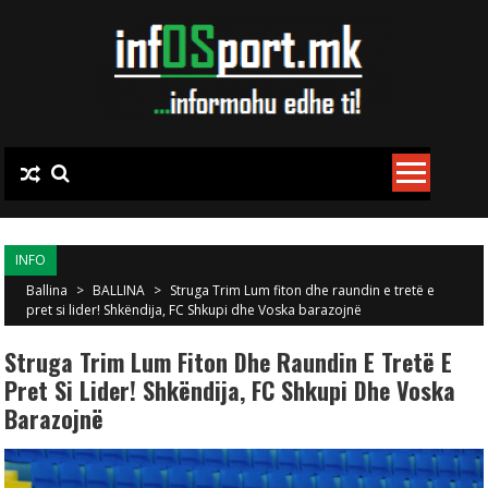
Skip to content
INFO
Ballina
>
BALLINA
>
Struga Trim Lum fiton dhe raundin e tretë e
pret si lider! Shkëndija, FC Shkupi dhe Voska barazojnë
Struga Trim Lum Fiton Dhe Raundin E Tretë E
Pret Si Lider! Shkëndija, FC Shkupi Dhe Voska
Barazojnë