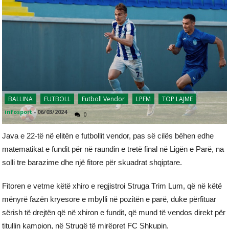
BALLINA
FUTBOLL
Futboll Vendor
LPFM
TOP LAJME
infosport
-
06/03/2024
0
Java e 22-të në elitën e futbollit vendor, pas së cilës bëhen edhe
matematikat e fundit për në raundin e tretë final në Ligën e Parë, na
solli tre barazime dhe një fitore për skuadrat shqiptare.
Fitoren e vetme këtë xhiro e regjistroi Struga Trim Lum, që në këtë
mënyrë fazën kryesore e mbylli në pozitën e parë, duke përfituar
sërish të drejtën që në xhiron e fundit, që mund të vendos direkt për
titullin kampion, në Strugë të mirëpret FC Shkupin.