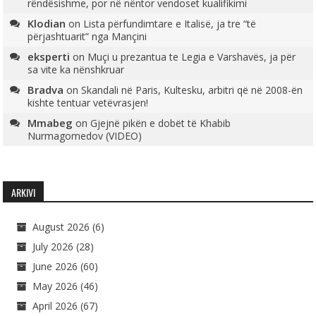
rëndësishme, por në nëntor vendoset kualifikimi
Klodian
on
Lista përfundimtare e Italisë, ja tre “të
përjashtuarit” nga Mançini
eksperti
on
Muçi u prezantua te Legia e Varshavës, ja për
sa vite ka nënshkruar
Bradva
on
Skandali në Paris, Kultesku, arbitri që në 2008-ën
kishte tentuar vetëvrasjen!
Mmabeg
on
Gjejnë pikën e dobët të Khabib
Nurmagomedov (VIDEO)
ARKIVI
August 2026
(6)
July 2026
(28)
June 2026
(60)
May 2026
(46)
April 2026
(67)