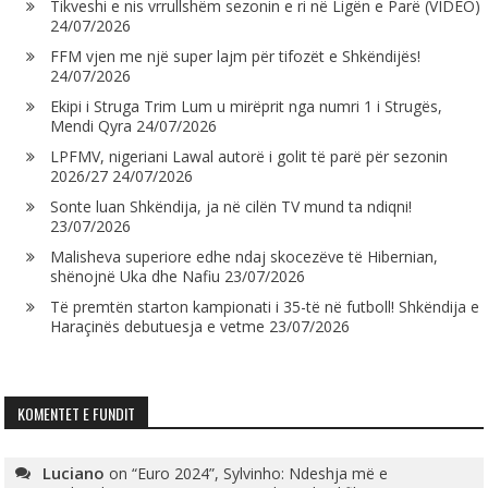
Tikveshi e nis vrrullshëm sezonin e ri në Ligën e Parë (VIDEO)
24/07/2026
FFM vjen me një super lajm për tifozët e Shkëndijës!
24/07/2026
Ekipi i Struga Trim Lum u mirëprit nga numri 1 i Strugës,
Mendi Qyra
24/07/2026
LPFMV, nigeriani Lawal autorë i golit të parë për sezonin
2026/27
24/07/2026
Sonte luan Shkëndija, ja në cilën TV mund ta ndiqni!
23/07/2026
Malisheva superiore edhe ndaj skocezëve të Hibernian,
shënojnë Uka dhe Nafiu
23/07/2026
Të premtën starton kampionati i 35-të në futboll! Shkëndija e
Haraçinës debutuesja e vetme
23/07/2026
KOMENTET E FUNDIT
Luciano
on
“Euro 2024”, Sylvinho: Ndeshja më e