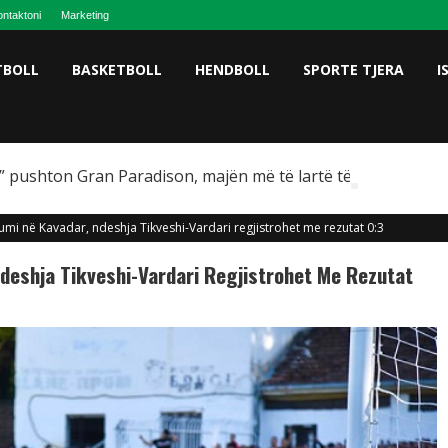
ntaktoni
Marketing
TBOLL
BASKETBOLL
HENDBOLL
SPORTE TJERA
I
 pushton Gran Paradison, majën më të lartë të Italisë
mi në Kavadar, ndeshja Tikveshi-Vardari regjistrohet me rezutat 0:3
deshja Tikveshi-Vardari Regjistrohet Me Rezutat