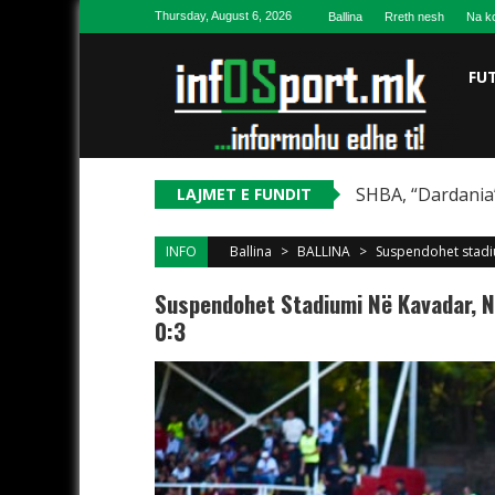
Skip to content
Thursday, August 6, 2026
Ballina
Rreth nesh
Na ko
FU
SHBA, “Dardania”
LAJMET E FUNDIT
INFO
Ballina
>
BALLINA
>
Suspendohet stadiu
Suspendohet Stadiumi Në Kavadar, N
0:3