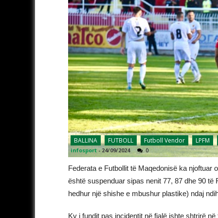
BALLINA
FUTBOLL
Futboll Vendor
LPFM
infosport
-
24/09/2024
0
Federata e Futbollit të Maqedonisë ka njoftuar o
është suspenduar sipas nenit 77, 87 dhe 90 të 
hedhur një shishe e mbushur plastike) ndaj ndi
Ky i fundit pas incidentit në fjalë ishte shtrirë