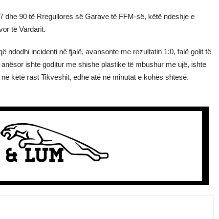
87 dhe 90 të Rregullores së Garave të FFM-së, këtë ndeshje e
vor të Vardarit.
dodhi incidenti në fjalë, avansonte me rezultatin 1:0, falë golit të
 anësor ishte goditur me shishe plastike të mbushur me ujë, ishte
as, në këtë rast Tikveshit, edhe atë në minutat e kohës shtesë.