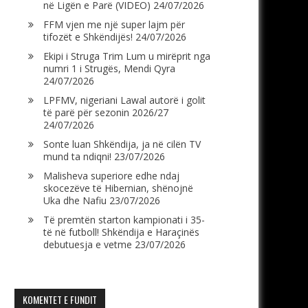
në Ligën e Parë (VIDEO)
24/07/2026
FFM vjen me një super lajm për
tifozët e Shkëndijës!
24/07/2026
Ekipi i Struga Trim Lum u mirëprit nga
numri 1 i Strugës, Mendi Qyra
24/07/2026
LPFMV, nigeriani Lawal autorë i golit
të parë për sezonin 2026/27
24/07/2026
Sonte luan Shkëndija, ja në cilën TV
mund ta ndiqni!
23/07/2026
Malisheva superiore edhe ndaj
skocezëve të Hibernian, shënojnë
Uka dhe Nafiu
23/07/2026
Të premtën starton kampionati i 35-
të në futboll! Shkëndija e Haraçinës
debutuesja e vetme
23/07/2026
KOMENTET E FUNDIT