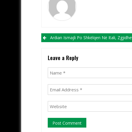
Post navigation
Ardian Ismajli Po Shkëlqen Në Itali, Zgjidhet Në Formacionin E Javës Në Se
Leave a Reply