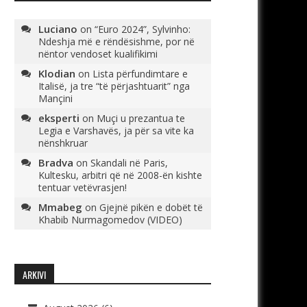
Luciano
on
“Euro 2024”, Sylvinho:
Ndeshja më e rëndësishme, por në
nëntor vendoset kualifikimi
Klodian
on
Lista përfundimtare e
Italisë, ja tre “të përjashtuarit” nga
Mançini
eksperti
on
Muçi u prezantua te
Legia e Varshavës, ja për sa vite ka
nënshkruar
Bradva
on
Skandali në Paris,
Kultesku, arbitri që në 2008-ën kishte
tentuar vetëvrasjen!
Mmabeg
on
Gjejnë pikën e dobët të
Khabib Nurmagomedov (VIDEO)
ARKIVI