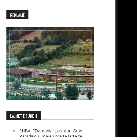
REKLAMË
LAJMET E FUNDIT
SHBA, “Dardania” pushton Gran
Paradison, majën më të lartë të