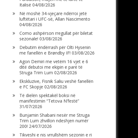
Italisë
04/08/2026
Në moshë 34-vjeçare ndërroi jetë
luftëtari i UFC-së, Allan Nascimento
04/08/2026
Como ashpërson rregullat për biletat
sezonale!
03/08/2026
Debutim ëndërrash për Olti Hysenin
me fanellën e Brøndby IF!
03/08/2026
Agon Demiri me vetëm 16 vjet e 6
ditë debutoi me ekipin e parë të
Struga Trim Lum
02/08/2026
Ekskluzive, Fisnik Saliu veshë fanellën
e FC Skopje
02/08/2026
Të dielën spektakël boksi në
manifestimin “Tetova N’festë”
31/07/2026
Bunjamin Shabani nesër me Struga
Trim Lum zhvillon ndeshjen numër
200!
24/07/2026
Tikveshi e nis vrrullshëm sezonin e ri