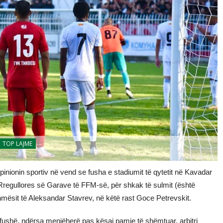
TOP LAJME
pinionin sportiv në vend se fusha e stadiumit të qytetit në Kavadar
Rregullores së Garave të FFM-së, për shkak të sulmit (është
hmësit të Aleksandar Stavrev, në këtë rast Goce Petrevskit.
 në fushë, ndërsa menjëherë pas kësaj pamje të shëmtuar, arbitri