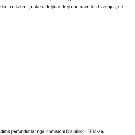
dimin e takimit, duke u drejtuar drejt dhomave të zhveshjes, së
ndimit përfundimtar nga Komisioni Disiplinor i FFM-së.