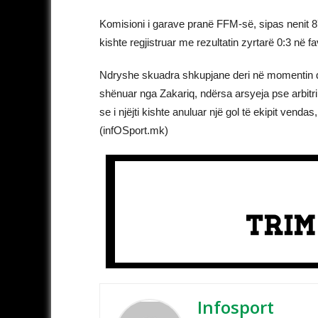
Komisioni i garave pranë FFM-së, sipas nenit 
kishte regjistruar me rezultatin zyrtarë 0:3 në fa
Ndryshe skuadra shkupjane deri në momentin që n
shënuar nga Zakariq, ndërsa arsyeja pse arbitri
se i njëjti kishte anuluar një gol të ekipit vend
(infOSport.mk)
Infosport