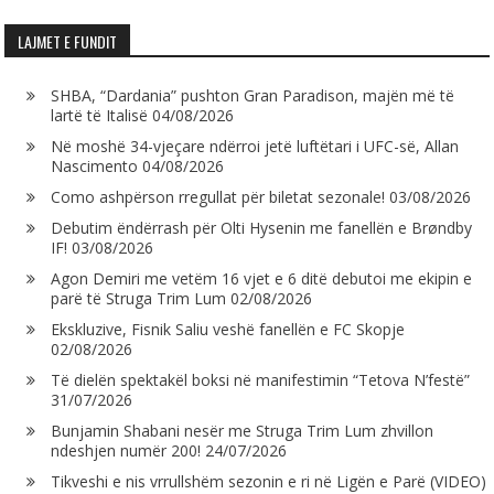
LAJMET E FUNDIT
SHBA, “Dardania” pushton Gran Paradison, majën më të
lartë të Italisë
04/08/2026
Në moshë 34-vjeçare ndërroi jetë luftëtari i UFC-së, Allan
Nascimento
04/08/2026
Como ashpërson rregullat për biletat sezonale!
03/08/2026
Debutim ëndërrash për Olti Hysenin me fanellën e Brøndby
IF!
03/08/2026
Agon Demiri me vetëm 16 vjet e 6 ditë debutoi me ekipin e
parë të Struga Trim Lum
02/08/2026
Ekskluzive, Fisnik Saliu veshë fanellën e FC Skopje
02/08/2026
Të dielën spektakël boksi në manifestimin “Tetova N’festë”
31/07/2026
Bunjamin Shabani nesër me Struga Trim Lum zhvillon
ndeshjen numër 200!
24/07/2026
Tikveshi e nis vrrullshëm sezonin e ri në Ligën e Parë (VIDEO)