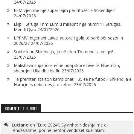
24/07/2026
FFM vjen me një super lajm për tifozët e Shkëndijës!
24/07/2026
Ekipi i Struga Trim Lum u mirëprit nga numri 1 i Strugës,
Mendi Qyra
24/07/2026
LPFMV, nigeriani Lawal autorë i golit të parë për sezonin
2026/27
24/07/2026
Sonte luan Shkëndija, ja në cilën TV mund ta ndiqni!
23/07/2026
Malisheva superiore edhe ndaj skocezëve të Hibernian,
shënojnë Uka dhe Nafiu
23/07/2026
Të premtën starton kampionati i 35-të në futboll! Shkëndija e
Haraçinës debutuesja e vetme
23/07/2026
KOMENTET E FUNDIT
Luciano
on
“Euro 2024”, Sylvinho: Ndeshja më e
rëndësishme, por në nëntor vendoset kualifikimi