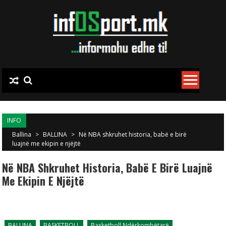
Skip to content
INFO
Ballina
>
BALLINA
>
Në NBA shkruhet historia, babë e birë
luajnë me ekipin e njëjtë
Në NBA Shkruhet Historia, Babë E Birë Luajnë
Me Ekipin E Njëjtë
BALLINA
BASKETBOLL
Basketboll Ndërkombëtarë