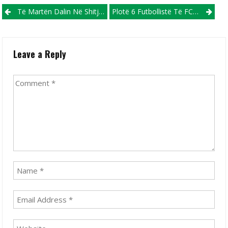
Post navigation
Të Martën Dalin Në Shitje Biletat Për Ndeshjen, Maqedoni-Moldavi
Plotë 6 Futbollistë Të FC Shkupit Pjesë E Përfaqësueseve Në Ndeshjet E Tetorit
Leave a Reply