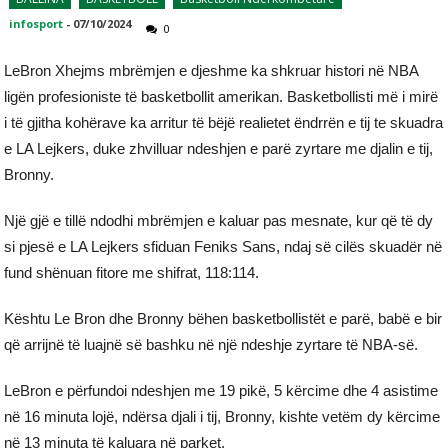
infosport
-
07/10/2024
0
LeBron Xhejms mbrëmjen e djeshme ka shkruar histori në NBA
ligën profesioniste të basketbollit amerikan. Basketbollisti më i mirë
i të gjitha kohërave ka arritur të bëjë realietet ëndrrën e tij te skuadra
e LA Lejkers, duke zhvilluar ndeshjen e parë zyrtare me djalin e tij,
Bronny.
Një gjë e tillë ndodhi mbrëmjen e kaluar pas mesnate, kur që të dy
si pjesë e LA Lejkers sfiduan Feniks Sans, ndaj së cilës skuadër në
fund shënuan fitore me shifrat, 118:114.
Kështu Le Bron dhe Bronny bëhen basketbollistët e parë, babë e bir
që arrijnë të luajnë së bashku në një ndeshje zyrtare të NBA-së.
LeBron e përfundoi ndeshjen me 19 pikë, 5 kërcime dhe 4 asistime
në 16 minuta lojë, ndërsa djali i tij, Bronny, kishte vetëm dy kërcime
në 13 minuta të kaluara në parket.