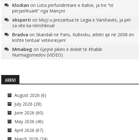
Klodian
on
Lista përfundimtare e Italisë, ja tre “të
përjashtuarit” nga Mançini
eksperti
on
Muçi u prezantua te Legia e Varshavës, ja për
sa vite ka nënshkruar
Bradva
on
Skandali në Paris, Kultesku, arbitri që në 2008-ën
kishte tentuar vetëvrasjen!
Mmabeg
on
Gjejnë pikën e dobët të Khabib
Nurmagomedov (VIDEO)
ARKIVI
August 2026
(6)
July 2026
(28)
June 2026
(60)
May 2026
(46)
April 2026
(67)
March 2026
(74)