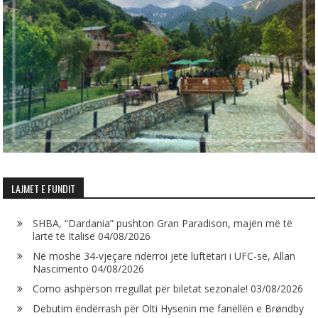
LAJMET E FUNDIT
SHBA, “Dardania” pushton Gran Paradison, majën më të
lartë të Italisë
04/08/2026
Në moshë 34-vjeçare ndërroi jetë luftëtari i UFC-së, Allan
Nascimento
04/08/2026
Como ashpërson rregullat për biletat sezonale!
03/08/2026
Debutim ëndërrash për Olti Hysenin me fanellën e Brøndby