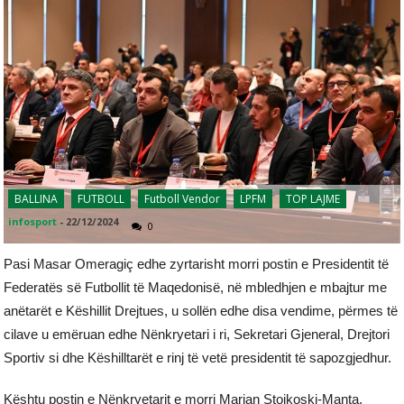
BALLINA
FUTBOLL
Futboll Vendor
LPFM
TOP LAJME
infosport
-
22/12/2024
0
Pasi Masar Omeragiç edhe zyrtarisht morri postin e Presidentit të
Federatës së Futbollit të Maqedonisë, në mbledhjen e mbajtur me
anëtarët e Këshillit Drejtues, u sollën edhe disa vendime, përmes të
cilave u emëruan edhe Nënkryetari i ri, Sekretari Gjeneral, Drejtori
Sportiv si dhe Këshilltarët e rinj të vetë presidentit të sapozgjedhur.
Kështu postin e Nënkryetarit e morri Marjan Stojkoski-Manta,