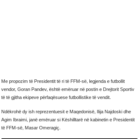
Me propozim të Presidentit të ri të FFM-së, legjenda e futbollit
vendor, Goran Pandev, është emëruar në postin e Drejtorit Sportiv
të të gjitha ekipeve përfaqësuese futbollistike të vendit.
Ndëkrohë dy ish reprezentuesit e Maqedonisë, Ilija Najdoski dhe
Agim Ibraimi, janë emëruar si Këshilltarë në kabinetin e Presidentit
të FFM-së, Masar Omeragiç.