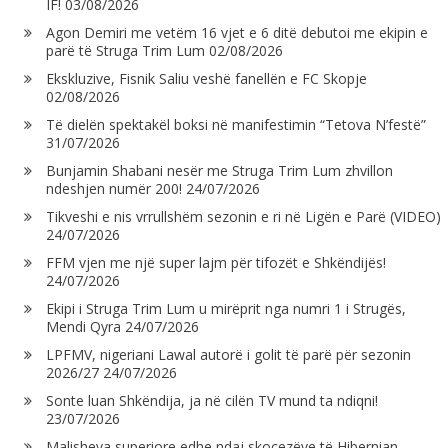
IF!
03/08/2026
Agon Demiri me vetëm 16 vjet e 6 ditë debutoi me ekipin e
parë të Struga Trim Lum
02/08/2026
Ekskluzive, Fisnik Saliu veshë fanellën e FC Skopje
02/08/2026
Të dielën spektakël boksi në manifestimin “Tetova N’festë”
31/07/2026
Bunjamin Shabani nesër me Struga Trim Lum zhvillon
ndeshjen numër 200!
24/07/2026
Tikveshi e nis vrrullshëm sezonin e ri në Ligën e Parë (VIDEO)
24/07/2026
FFM vjen me një super lajm për tifozët e Shkëndijës!
24/07/2026
Ekipi i Struga Trim Lum u mirëprit nga numri 1 i Strugës,
Mendi Qyra
24/07/2026
LPFMV, nigeriani Lawal autorë i golit të parë për sezonin
2026/27
24/07/2026
Sonte luan Shkëndija, ja në cilën TV mund ta ndiqni!
23/07/2026
Malisheva superiore edhe ndaj skocezëve të Hibernian,