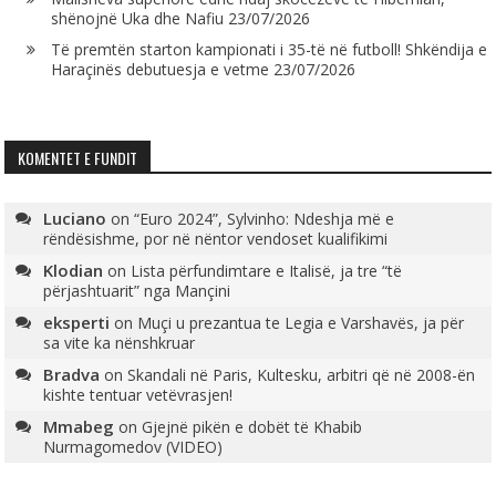
shënojnë Uka dhe Nafiu
23/07/2026
Të premtën starton kampionati i 35-të në futboll! Shkëndija e
Haraçinës debutuesja e vetme
23/07/2026
KOMENTET E FUNDIT
Luciano
on
“Euro 2024”, Sylvinho: Ndeshja më e
rëndësishme, por në nëntor vendoset kualifikimi
Klodian
on
Lista përfundimtare e Italisë, ja tre “të
përjashtuarit” nga Mançini
eksperti
on
Muçi u prezantua te Legia e Varshavës, ja për
sa vite ka nënshkruar
Bradva
on
Skandali në Paris, Kultesku, arbitri që në 2008-ën
kishte tentuar vetëvrasjen!
Mmabeg
on
Gjejnë pikën e dobët të Khabib
Nurmagomedov (VIDEO)