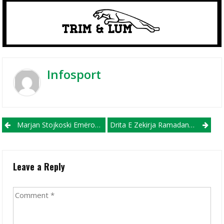
Infosport
Post navigation
Marjan Stojkoski Emërohet Nënkryetar I Federatës Së Futbollit!
Drita E Zekirja Ramadanit E Mbylli Me Fitore Dhe Si Kampione Stinorin Vjeshtorë Në Kosovë
Leave a Reply