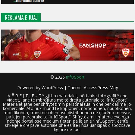
REKLAMA E JUAJ
© 2026
infOSport
Powered by
WordPress
| Theme:
AccessPress Mag
V Ë R E J T J E – Të gjitha materialet, përfshirë fotografitë dhe
videot, janë të mbrojtura me të drejta autoriale të “infOSport”.
Materialet janë për shfrytëzimin personal tuajin dhe për qëllime jo-
komerciale. Ato nuk mund të kopjohen, riprodhohen, ripublikohen,
modifikohen, transmetohen ose distribuohen në çfarëdo mënyre,
pa lejen paraprake të “infOSport”. Shfrytëzimi i materialeve nga
ndonjë portal ose medium tjetër, pa lejen e “infOSport”, është
shkelje e drejtave autoriale dhe është i ndaluar sipas dispozitave
ligjore në fuqi.