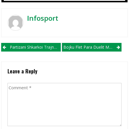
Infosport
Post navigation
Partizani Shkarkoi Trajnerin Serb Veselinoviç
Bojku Flet Para Duelit Me Vardarin: Besoj Pikët Do Mbeten Në Strugë
Leave a Reply