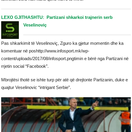
LEXO GJITHASHTU: Partizani shkarkoi trajnerin serb
Veselinoviç
Pas shkarkimit të Veselinoviç, Zguro ka gjetur momentin dhe ka
komentuar në poshttp://www.infosport.mk/wp-
content/uploads/2017/08/infosport.pngtimin e bërë nga Partizani në
rrjetin social “Facebook”.
Mbrojtësi thotë se ishte turp për atë që drejtonte Partizanin, duke e
quajtur Veselinovic “intrigant Serbie”.