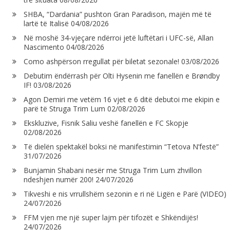
SHBA, “Dardania” pushton Gran Paradison, majën më të
lartë të Italisë
04/08/2026
Në moshë 34-vjeçare ndërroi jetë luftëtari i UFC-së, Allan
Nascimento
04/08/2026
Como ashpërson rregullat për biletat sezonale!
03/08/2026
Debutim ëndërrash për Olti Hysenin me fanellën e Brøndby
IF!
03/08/2026
Agon Demiri me vetëm 16 vjet e 6 ditë debutoi me ekipin e
parë të Struga Trim Lum
02/08/2026
Ekskluzive, Fisnik Saliu veshë fanellën e FC Skopje
02/08/2026
Të dielën spektakël boksi në manifestimin “Tetova N’festë”
31/07/2026
Bunjamin Shabani nesër me Struga Trim Lum zhvillon
ndeshjen numër 200!
24/07/2026
Tikveshi e nis vrrullshëm sezonin e ri në Ligën e Parë (VIDEO)
24/07/2026
FFM vjen me një super lajm për tifozët e Shkëndijës!
24/07/2026