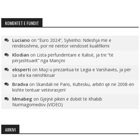
KOMENTET E FUNDIT
Luciano
on
“Euro 2024”, Sylvinho: Ndeshja më e
rëndësishme, por në nëntor vendoset kualifikimi
Klodian
on
Lista përfundimtare e Italisë, ja tre “të
përjashtuarit” nga Mançini
eksperti
on
Muçi u prezantua te Legia e Varshavës, ja për
sa vite ka nënshkruar
Bradva
on
Skandali në Paris, Kultesku, arbitri që në 2008-ën
kishte tentuar vetëvrasjen!
Mmabeg
on
Gjejnë pikën e dobët të Khabib
Nurmagomedov (VIDEO)
ARKIVI