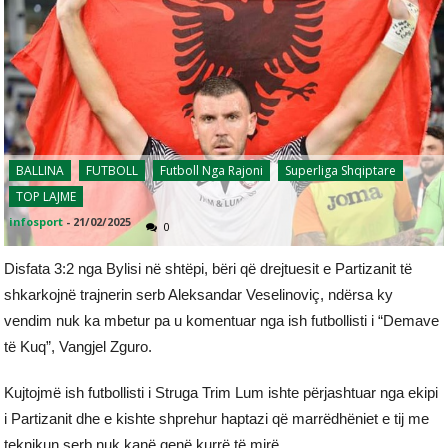
BALLINA
FUTBOLL
Futboll Nga Rajoni
Superliga Shqiptare
TOP LAJME
infosport
-
21/02/2025
0
Disfata 3:2 nga Bylisi në shtëpi, bëri që drejtuesit e Partizanit të
shkarkojnë trajnerin serb Aleksandar Veselinoviç, ndërsa ky
vendim nuk ka mbetur pa u komentuar nga ish futbollisti i “Demave
të Kuq”, Vangjel Zguro.
Kujtojmë ish futbollisti i Struga Trim Lum ishte përjashtuar nga ekipi
i Partizanit dhe e kishte shprehur haptazi që marrëdhëniet e tij me
teknikun serb nuk kanë qenë kurrë të mirë.