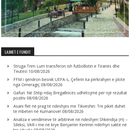
LAJMET E FUNDIT
Struga Trim Lum transferon ish futbollistin e Tiranës dhe
Teutës!
10/08/2026
FFM i qëndron besnik UEFA-s, Çeferin ka përkrahjen e plotë
nga Omeragiç
08/08/2026
Gafuri: Në Shtip ndaj Bregallnicës udhëtojmë për një rezultat
pozitiv
08/08/2026
Asani flet në prag të ndeshjes me Tikveshin: Tre pikët duhet
të mbeten në Kumanovë!
08/08/2026
Analiza e vendimeve të arbitrëve në ndeshjen Shkëndija (H) –
Sileksi, VAR-i me në krye Benjamin Kerimin ndërhyri saktë në
tre situata
08/08/2026