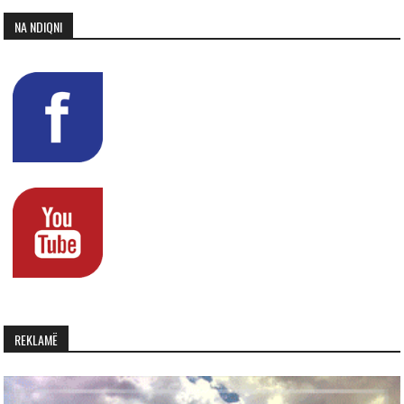
NA NDIQNI
REKLAMË