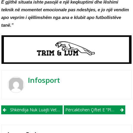
E gjithë situata ishte pasojë e një keqkuptimi dhe lëshimi
teknik në momentet emocionale pas ndeshjes, e jo një vendim
apo veprim i qëllimshëm nga ana e klubit apo futbollistëve
tanë.”
Infosport
Post navigation
Shkëndija Nuk Luajti Vetëm Kundër Vetes, Por Edhe Kundër Struga Trim Lum!?
Përcaktohen Çiftet E “play-Off” Për Inkuadrim Në Ligën E Dytë, Vllaznimi Dhe Kamjani Gati Për Të Shkruar Historinë