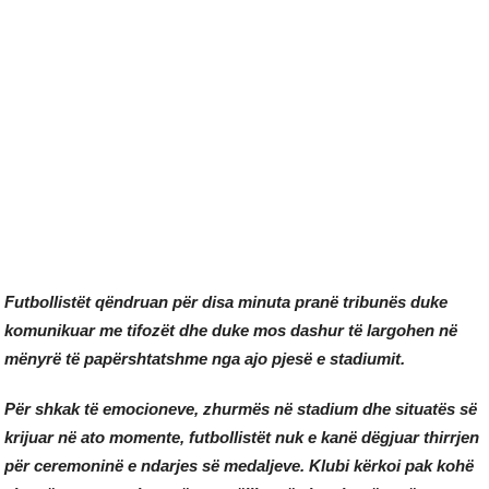
Futbollistët qëndruan për disa minuta pranë tribunës duke
komunikuar me tifozët dhe duke mos dashur të largohen në
mënyrë të papërshtatshme nga ajo pjesë e stadiumit.
Për shkak të emocioneve, zhurmës në stadium dhe situatës së
krijuar në ato momente, futbollistët nuk e kanë dëgjuar thirrjen
për ceremoninë e ndarjes së medaljeve. Klubi kërkoi pak kohë