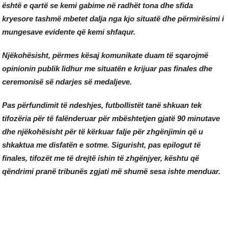
është e qartë se kemi gabime në radhët tona dhe sfida
kryesore tashmë mbetet dalja nga kjo situatë dhe përmirësimi i
mungesave evidente që kemi shfaqur.
Njëkohësisht, përmes kësaj komunikate duam të sqarojmë
opinionin publik lidhur me situatën e krijuar pas finales dhe
ceremonisë së ndarjes së medaljeve.
Pas përfundimit të ndeshjes, futbollistët tanë shkuan tek
tifozëria për të falënderuar për mbështetjen gjatë 90 minutave
dhe njëkohësisht për të kërkuar falje për zhgënjimin që u
shkaktua me disfatën e sotme. Sigurisht, pas epilogut të
finales, tifozët me të drejtë ishin të zhgënjyer, kështu që
qëndrimi pranë tribunës zgjati më shumë sesa ishte menduar.