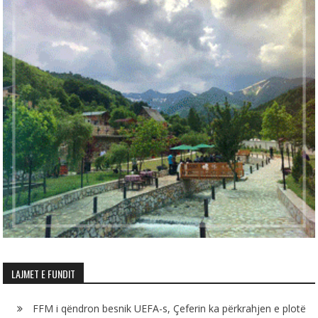
LAJMET E FUNDIT
FFM i qëndron besnik UEFA-s, Çeferin ka përkrahjen e plotë