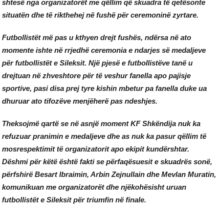
shtesë nga organizatorët me qëllim që skuadra të qetësonte
situatën dhe të rikthehej në fushë për ceremoninë zyrtare.
Futbollistët më pas u kthyen drejt fushës, ndërsa në ato
momente ishte në rrjedhë ceremonia e ndarjes së medaljeve
për futbollistët e Sileksit. Një pjesë e futbollistëve tanë u
drejtuan në zhveshtore për të veshur fanella apo pajisje
sportive, pasi disa prej tyre kishin mbetur pa fanella duke ua
dhuruar ato tifozëve menjëherë pas ndeshjes.
Theksojmë qartë se në asnjë moment KF Shkëndija nuk ka
refuzuar pranimin e medaljeve dhe as nuk ka pasur qëllim të
mosrespektimit të organizatorit apo ekipit kundërshtar.
Dëshmi për këtë është fakti se përfaqësuesit e skuadrës sonë,
përfshirë Besart Ibraimin, Arbin Zejnullain dhe Mevlan Muratin,
komunikuan me organizatorët dhe njëkohësisht uruan
futbollistët e Sileksit për triumfin në finale.