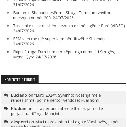
31/07/2026
Bunjamin Shabani nesër me Struga Trim Lum zhvillon
ndeshjen numër 200!
24/07/2026
Tikveshi e nis vrrullshëm sezonin e ri në Ligën e Parë (VIDEO)
24/07/2026
FFM vjen me një super lajm për tifozët e Shkëndijës!
24/07/2026
Ekipi i Struga Trim Lum u mirëprit nga numri 1 i Strugës,
Mendi Qyra
24/07/2026
KOMENTET E FUNDIT
Luciano
on
“Euro 2024”, Sylvinho: Ndeshja më e
rëndësishme, por në nëntor vendoset kualifikimi
Klodian
on
Lista përfundimtare e Italisë, ja tre “të
përjashtuarit” nga Mançini
eksperti
on
Muçi u prezantua te Legia e Varshavës, ja për
sa vite ka nënshkruar