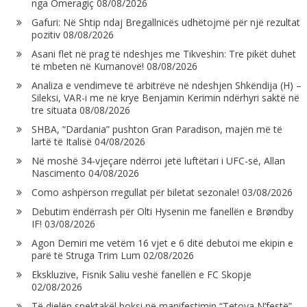
nga Omeragiç
08/08/2026
Gafuri: Në Shtip ndaj Bregallnicës udhëtojmë për një rezultat
pozitiv
08/08/2026
Asani flet në prag të ndeshjes me Tikveshin: Tre pikët duhet
të mbeten në Kumanovë!
08/08/2026
Analiza e vendimeve të arbitrëve në ndeshjen Shkëndija (H) –
Sileksi, VAR-i me në krye Benjamin Kerimin ndërhyri saktë në
tre situata
08/08/2026
SHBA, “Dardania” pushton Gran Paradison, majën më të
lartë të Italisë
04/08/2026
Në moshë 34-vjeçare ndërroi jetë luftëtari i UFC-së, Allan
Nascimento
04/08/2026
Como ashpërson rregullat për biletat sezonale!
03/08/2026
Debutim ëndërrash për Olti Hysenin me fanellën e Brøndby
IF!
03/08/2026
Agon Demiri me vetëm 16 vjet e 6 ditë debutoi me ekipin e
parë të Struga Trim Lum
02/08/2026
Ekskluzive, Fisnik Saliu veshë fanellën e FC Skopje
02/08/2026
Të dielën spektakël boksi në manifestimin “Tetova N’festë”