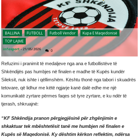
BALLINA
FUTBOLL
Futboll Vendor
Kupa E Maqedonisë
TOP LAJME
infosport
-
21/05/2026
0
Refuzimi i pranimit të medaljeve nga ana e futbollistëve të
Shkëndijës pas humbjes në finalen e madhe të Kupës kundër
Sileksit, nuk ishte i qëllimshëm. Kështu thonë nga tabori i skuadrës
tetovare, që lidhur me këtë ngjarje kanë dalë edhe me një
komunikatë zyrtare përmes faqes së tyre zyrtare, e ku ndër të
tjerash, shkruajnë:
“KF Shkëndija pranon përgjegjësinë për zhgënjimin e
shkaktuar tek mbështetësit tanë me humbjen në finalen e
Kupës së Maqedonisë. Ky dështim kërkon reflektim, ndërsa