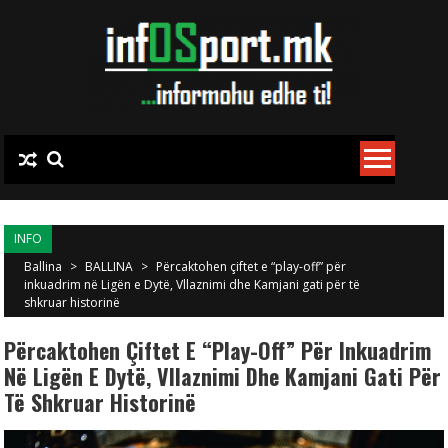
Skip to content
INFO
Ballina
>
BALLINA
>
Përcaktohen çiftet e “play-off” për
inkuadrim në Ligën e Dytë, Vllaznimi dhe Kamjani gati për të
shkruar historinë
Përcaktohen Çiftet E “play-Off” Për Inkuadrim
Në Ligën E Dytë, Vllaznimi Dhe Kamjani Gati Për
Të Shkruar Historinë