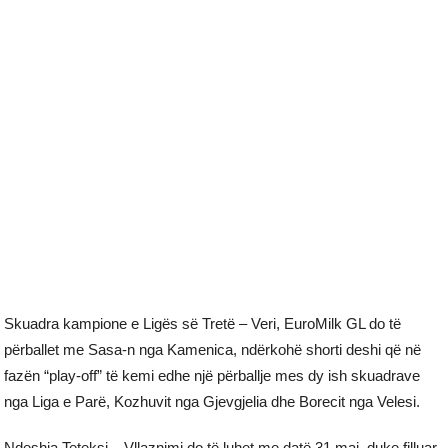
Skuadra kampione e Ligës së Tretë – Veri, EuroMilk GL do të
përballet me Sasa-n nga Kamenica, ndërkohë shorti deshi që në
fazën “play-off” të kemi edhe një përballje mes dy ish skuadrave
nga Liga e Parë, Kozhuvit nga Gjevgjelia dhe Borecit nga Velesi.
Ndeshja Teteksi – Vllaznimi do të luhet me datë 31 maj, duke filluar