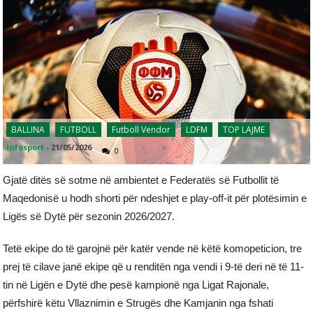
BALLINA
FUTBOLL
Futboll Vendor
LDFM
TOP LAJME
infosport
-
21/05/2026
0
Gjatë ditës së sotme në ambientet e Federatës së Futbollit të
Maqedonisë u hodh shorti për ndeshjet e play-off-it për plotësimin e
Ligës së Dytë për sezonin 2026/2027.
Tetë ekipe do të garojnë për katër vende në këtë komopeticion, tre
prej të cilave janë ekipe që u renditën nga vendi i 9-të deri në të 11-
tin në Ligën e Dytë dhe pesë kampionë nga Ligat Rajonale,
përfshirë këtu Vllaznimin e Strugës dhe Kamjanin nga fshati