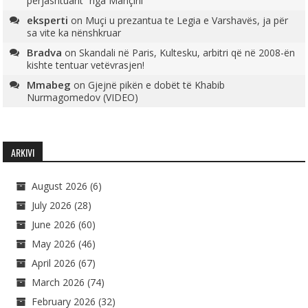
përjashtuarit” nga Mançini
eksperti
on
Muçi u prezantua te Legia e Varshavës, ja për
sa vite ka nënshkruar
Bradva
on
Skandali në Paris, Kultesku, arbitri që në 2008-ën
kishte tentuar vetëvrasjen!
Mmabeg
on
Gjejnë pikën e dobët të Khabib
Nurmagomedov (VIDEO)
ARKIVI
August 2026
(6)
July 2026
(28)
June 2026
(60)
May 2026
(46)
April 2026
(67)
March 2026
(74)
February 2026
(32)