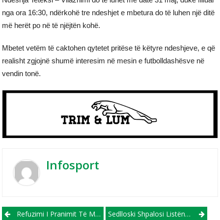
nga ora 16:30, ndërkohë tre ndeshjet e mbetura do të luhen një ditë
më herët po në të njëjtën kohë.
Mbetet vetëm të caktohen qytetet pritëse të këtyre ndeshjeve, e që
realisht zgjojnë shumë interesim në mesin e futbolldashësve në
vendin tonë.
Infosport
Post navigation
Refuzimi I Pranimit Të Medaljeve! Shkëndija Del Me Komunikatë Zyrtare (VIDEO)
Sedlloski Shpalosi Listën E Futbollistëve Për Miqësoret Ndaj B E H Dhe Turqisë! 5 Debutues, 4 Prej Të Cilëve Nga Liga E Parë!