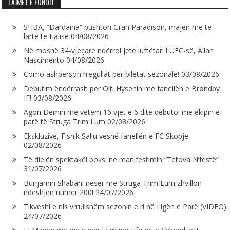
LAJMET E FUNDIT
SHBA, “Dardania” pushton Gran Paradison, majën më të
lartë të Italisë
04/08/2026
Në moshë 34-vjeçare ndërroi jetë luftëtari i UFC-së, Allan
Nascimento
04/08/2026
Como ashpërson rregullat për biletat sezonale!
03/08/2026
Debutim ëndërrash për Olti Hysenin me fanellën e Brøndby
IF!
03/08/2026
Agon Demiri me vetëm 16 vjet e 6 ditë debutoi me ekipin e
parë të Struga Trim Lum
02/08/2026
Ekskluzive, Fisnik Saliu veshë fanellën e FC Skopje
02/08/2026
Të dielën spektakël boksi në manifestimin “Tetova N’festë”
31/07/2026
Bunjamin Shabani nesër me Struga Trim Lum zhvillon
ndeshjen numër 200!
24/07/2026
Tikveshi e nis vrrullshëm sezonin e ri në Ligën e Parë (VIDEO)
24/07/2026