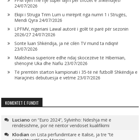
FFM vjen me një super lajm për tifozët e Shkëndijës!
24/07/2026
Ekipi i Struga Trim Lum u mirëprit nga numri 1 i Strugës,
Mendi Qyra
24/07/2026
LPFMV, nigeriani Lawal autorë i golit të parë për sezonin
2026/27
24/07/2026
Sonte luan Shkëndija, ja në cilën TV mund ta ndiqni!
23/07/2026
Malisheva superiore edhe ndaj skocezëve të Hibernian,
shënojnë Uka dhe Nafiu
23/07/2026
Të premtën starton kampionati i 35-të në futboll! Shkëndija e
Haraçinës debutuesja e vetme
23/07/2026
KOMENTET E FUNDIT
Luciano
on
“Euro 2024”, Sylvinho: Ndeshja më e
rëndësishme, por në nëntor vendoset kualifikimi
Klodian
on
Lista përfundimtare e Italisë, ja tre “të