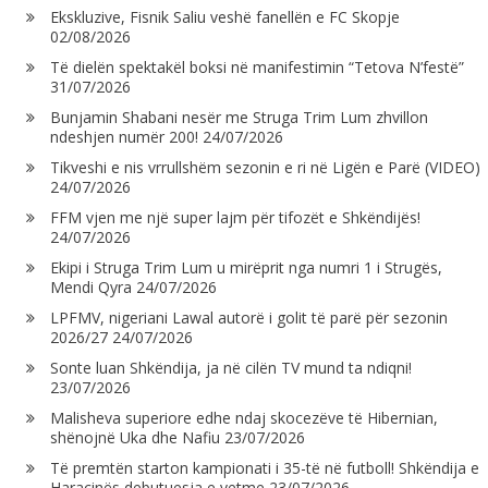
Ekskluzive, Fisnik Saliu veshë fanellën e FC Skopje
02/08/2026
Të dielën spektakël boksi në manifestimin “Tetova N’festë”
31/07/2026
Bunjamin Shabani nesër me Struga Trim Lum zhvillon
ndeshjen numër 200!
24/07/2026
Tikveshi e nis vrrullshëm sezonin e ri në Ligën e Parë (VIDEO)
24/07/2026
FFM vjen me një super lajm për tifozët e Shkëndijës!
24/07/2026
Ekipi i Struga Trim Lum u mirëprit nga numri 1 i Strugës,
Mendi Qyra
24/07/2026
LPFMV, nigeriani Lawal autorë i golit të parë për sezonin
2026/27
24/07/2026
Sonte luan Shkëndija, ja në cilën TV mund ta ndiqni!
23/07/2026
Malisheva superiore edhe ndaj skocezëve të Hibernian,
shënojnë Uka dhe Nafiu
23/07/2026
Të premtën starton kampionati i 35-të në futboll! Shkëndija e
Haraçinës debutuesja e vetme
23/07/2026