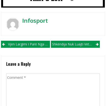
Infosport
Post navigation
Vjen Largimi I Parë Nga Rradhët E Skuadrës Së Vardarit
Shkëndija Nuk Luajti Vetëm Kundër Vetes, Por Edhe Kundër Struga Trim Lum!?
Leave a Reply