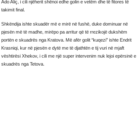
Ado Aliç, i cili njëherit shënoi edhe golin e vetëm dhe të fitores të
takimit final.
Shkëndija ishte skuadër më e mirë në fushë, duke dominuar në
pjesën më të madhe, mirëpo pa arritur që të rrezikojë dukshëm
portën e skuadrës nga Kratova. Më afër golit “kuqezi” ishte Endrit
Krasniqi, kur në pjesën e dytë me të djathtën e tij vuri në mjaft
vështirësi Xhekov, i cili me një super intervenim nuk lejoi epërsinë e
skuadrës nga Tetova.