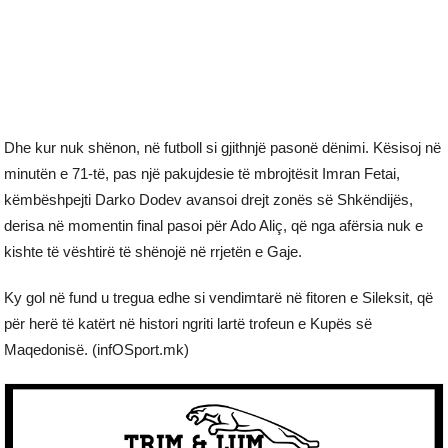
Dhe kur nuk shënon, në futboll si gjithnjë pasonë dënimi. Kësisoj në
minutën e 71-të, pas një pakujdesie të mbrojtësit Imran Fetai,
këmbëshpejti Darko Dodev avansoi drejt zonës së Shkëndijës,
derisa në momentin final pasoi për Ado Aliç, që nga afërsia nuk e
kishte të vështirë të shënojë në rrjetën e Gaje.
Ky gol në fund u tregua edhe si vendimtarë në fitoren e Sileksit, që
për herë të katërt në histori ngriti lartë trofeun e Kupës së
Maqedonisë. (infOSport.mk)