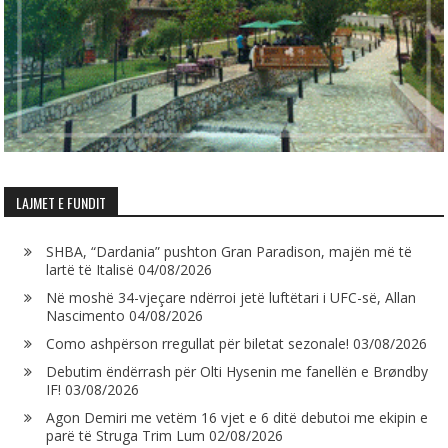
LAJMET E FUNDIT
SHBA, “Dardania” pushton Gran Paradison, majën më të
lartë të Italisë
04/08/2026
Në moshë 34-vjeçare ndërroi jetë luftëtari i UFC-së, Allan
Nascimento
04/08/2026
Como ashpërson rregullat për biletat sezonale!
03/08/2026
Debutim ëndërrash për Olti Hysenin me fanellën e Brøndby
IF!
03/08/2026
Agon Demiri me vetëm 16 vjet e 6 ditë debutoi me ekipin e
parë të Struga Trim Lum
02/08/2026