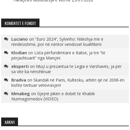
KOMENTET E FUNDIT
Luciano
on
“Euro 2024”, Sylvinho: Ndeshja më e
rëndësishme, por në nëntor vendoset kualifikimi
Klodian
on
Lista përfundimtare e Italisë, ja tre “të
përjashtuarit” nga Mançini
eksperti
on
Muçi u prezantua te Legia e Varshavës, ja për
sa vite ka nënshkruar
Bradva
on
Skandali në Paris, Kultesku, arbitri që në 2008-ën
kishte tentuar vetëvrasjen!
Mmabeg
on
Gjejnë pikën e dobët të Khabib
Nurmagomedov (VIDEO)
ARKIVI