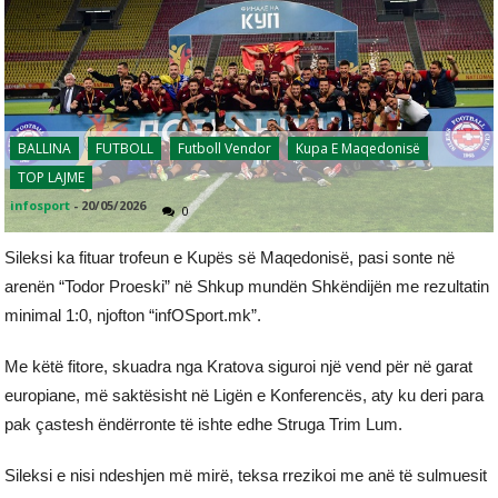
BALLINA
FUTBOLL
Futboll Vendor
Kupa E Maqedonisë
TOP LAJME
infosport
-
20/05/2026
0
Sileksi ka fituar trofeun e Kupës së Maqedonisë, pasi sonte në
arenën “Todor Proeski” në Shkup mundën Shkëndijën me rezultatin
minimal 1:0, njofton “infOSport.mk”.
Me këtë fitore, skuadra nga Kratova siguroi një vend për në garat
europiane, më saktësisht në Ligën e Konferencës, aty ku deri para
pak çastesh ëndërronte të ishte edhe Struga Trim Lum.
Sileksi e nisi ndeshjen më mirë, teksa rrezikoi me anë të sulmuesit