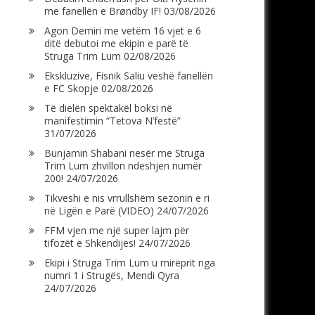
me fanellën e Brøndby IF!
03/08/2026
Agon Demiri me vetëm 16 vjet e 6
ditë debutoi me ekipin e parë të
Struga Trim Lum
02/08/2026
Ekskluzive, Fisnik Saliu veshë fanellën
e FC Skopje
02/08/2026
Të dielën spektakël boksi në
manifestimin “Tetova N’festë”
31/07/2026
Bunjamin Shabani nesër me Struga
Trim Lum zhvillon ndeshjen numër
200!
24/07/2026
Tikveshi e nis vrrullshëm sezonin e ri
në Ligën e Parë (VIDEO)
24/07/2026
FFM vjen me një super lajm për
tifozët e Shkëndijës!
24/07/2026
Ekipi i Struga Trim Lum u mirëprit nga
numri 1 i Strugës, Mendi Qyra
24/07/2026