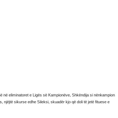
në në eliminatoret e Ligës së Kampionëve, Shkëndija si nënkampion
, njëjtë sikurse edhe Sileksi, skuadër kjo që doli të jetë fituese e