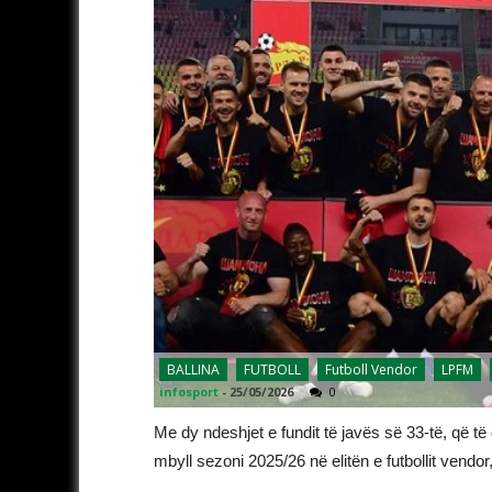
BALLINA
FUTBOLL
Futboll Vendor
LPFM
infosport
-
25/05/2026
0
Me dy ndeshjet e fundit të javës së 33-të, që të
mbyll sezoni 2025/26 në elitën e futbollit vendor