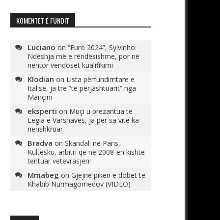
KOMENTET E FUNDIT
Luciano
on
“Euro 2024”, Sylvinho:
Ndeshja më e rëndësishme, por në
nëntor vendoset kualifikimi
Klodian
on
Lista përfundimtare e
Italisë, ja tre “të përjashtuarit” nga
Mançini
eksperti
on
Muçi u prezantua te
Legia e Varshavës, ja për sa vite ka
nënshkruar
Bradva
on
Skandali në Paris,
Kultesku, arbitri që në 2008-ën kishte
tentuar vetëvrasjen!
Mmabeg
on
Gjejnë pikën e dobët të
Khabib Nurmagomedov (VIDEO)