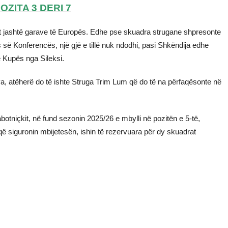
ZITA 3 DERI 7
et jashtë garave të Europës. Edhe pse skuadra strugane shpresonte
s së Konferencës, një gjë e tillë nuk ndodhi, pasi Shkëndija edhe
të Kupës nga Sileksi.
ova, atëherë do të ishte Struga Trim Lum që do të na përfaqësonte në
botniçkit, në fund sezonin 2025/26 e mbylli në pozitën e 5-të,
që siguronin mbijetesën, ishin të rezervuara për dy skuadrat