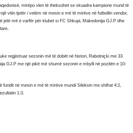
 Maqedonisë, mirëpo vlen të theksohet se skuadra kampione mund të
jë vitin tjetër i vetëm në mesin e më të mirëve në futbollin vendor,
të jetë më e varfër për klubet si FC Shkupi, Makedonija GJ.P dhe
tare.
ke regjistruar sezonin më të dobët në histori, Rabotniçki me 33
onija GJ.P me një pikë më shumë sezonin e mbylli në pozitën e 10-
ë fundit në mesin e më të mirëve mundi Sileksin me shifrat 4:2,
zultatin 1:3.