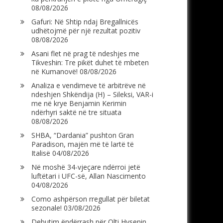
08/08/2026
Gafuri: Në Shtip ndaj Bregallnicës
udhëtojmë për një rezultat pozitiv
08/08/2026
Asani flet në prag të ndeshjes me
Tikveshin: Tre pikët duhet të mbeten
në Kumanovë!
08/08/2026
Analiza e vendimeve të arbitrëve në
ndeshjen Shkëndija (H) – Sileksi, VAR-i
me në krye Benjamin Kerimin
ndërhyri saktë në tre situata
08/08/2026
SHBA, “Dardania” pushton Gran
Paradison, majën më të lartë të
Italisë
04/08/2026
Në moshë 34-vjeçare ndërroi jetë
luftëtari i UFC-së, Allan Nascimento
04/08/2026
Como ashpërson rregullat për biletat
sezonale!
03/08/2026
Debutim ëndërrash për Olti Hysenin