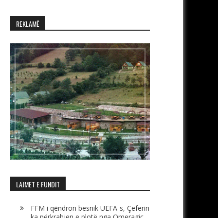
REKLAMË
LAJMET E FUNDIT
FFM i qëndron besnik UEFA-s, Çeferin
ka përkrahjen e plotë nga Omeragiç