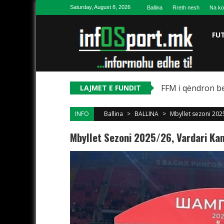
Skip to content
Saturday, August 8, 2026
Ballina
Rreth nesh
Na ko
FU
FFM i qëndron be
LAJMET E FUNDIT
INFO
Ballina
>
BALLINA
>
Mbyllet sezoni 202
Mbyllet Sezoni 2025/26, Vardari Kam