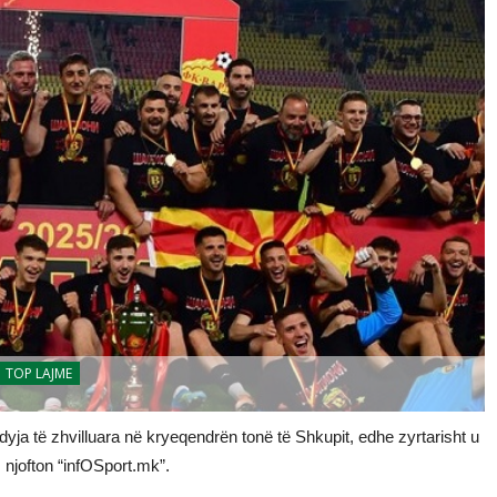
TOP LAJME
 dyja të zhvilluara në kryeqendrën tonë të Shkupit, edhe zyrtarisht u
, njofton “infOSport.mk”.