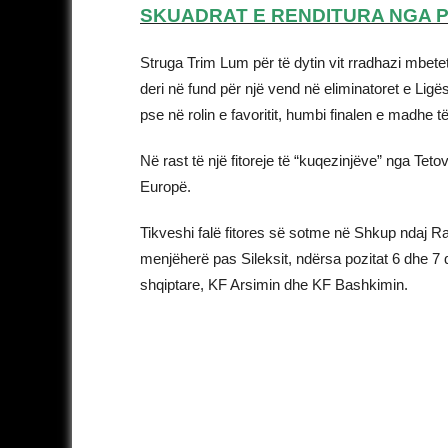
SKUADRAT E RENDITURA NGA PO
Struga Trim Lum për të dytin vit rradhazi mbet
deri në fund për një vend në eliminatoret e Ligë
pse në rolin e favoritit, humbi finalen e madhe 
Në rast të një fitoreje të “kuqezinjëve” nga Tet
Europë.
Tikveshi falë fitores së sotme në Shkup ndaj Ra
menjëherë pas Sileksit, ndërsa pozitat 6 dhe 7 
shqiptare, KF Arsimin dhe KF Bashkimin.