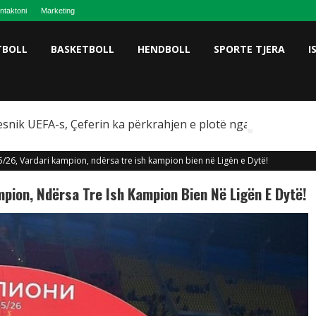
ntaktoni
Marketing
TBOLL
BASKETBOLL
HENDBOLL
SPORTE TJERA
I
snik UEFA-s, Çeferin ka përkrahjen e plotë nga Omeragiç
5/26, Vardari kampion, ndërsa tre ish kampion bien në Ligën e Dytë!
pion, Ndërsa Tre Ish Kampion Bien Në Ligën E Dytë!