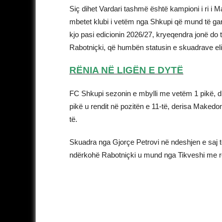
Siç dihet Vardari tashmë është kampioni i ri i
mbetet klubi i vetëm nga Shkupi që mund të garo
kjo pasi edicionin 2026/27, kryeqendra jonë do 
Rabotniçki, që humbën statusin e skuadrave eli
RËNIA NË LIGËN E DYTË
FC Shkupi sezonin e mbylli me vetëm 1 pikë, du
pikë u rendit në pozitën e 11-të, derisa Maked
të.
Skuadra nga Gjorçe Petrovi në ndeshjen e saj t
ndërkohë Rabotniçki u mund nga Tikveshi me re