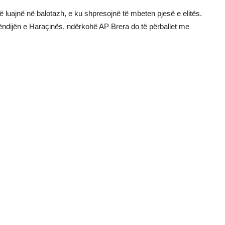
ë luajnë në balotazh, e ku shpresojnë të mbeten pjesë e elitës.
këndijën e Haraçinës, ndërkohë AP Brera do të përballet me