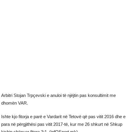
Arbitri Stojan Trpçevski e anuloi të njëjtin pas konsultimit me
dhomën VAR.
Ishte kjo fitorja e parë e Vardarit në Tetovë që pas vitit 2016 dhe e
para në përgjithësi pas vitit 2017-të, kur me 26 shkurt në Shkup
kishin shënuar fitore 3:1. (infOSport.mk)