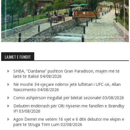
LAJMET E FUNDIT
SHBA, “Dardania” pushton Gran Paradison, majën më të
lartë të Italisë
04/08/2026
Në moshë 34-vjeçare ndërroi jetë luftëtari i UFC-së, Allan
Nascimento
04/08/2026
Como ashpërson rregullat për biletat sezonale!
03/08/2026
Debutim ëndërrash për Olti Hysenin me fanellën e Brøndby
IF!
03/08/2026
Agon Demiri me vetëm 16 vjet e 6 ditë debutoi me ekipin e
parë të Struga Trim Lum
02/08/2026