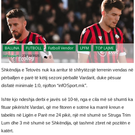
BALLINA
FUTBOLL
Futboll Vendor
LPFM
TOP LAJME
infosport
-
27/10/2025
0
Shkëndija e Tetovës nuk ka arritur të shfrytëzojë terrenin vendas në
përballjen e parë të këtij sezoni përballë Vardarit, duke pësuar
disfatë minimale 1:0, njofton “infOSport.mk”.
Ishte kjo ndeshja derbi e javës së 10-të, nga e cila më së shumti ka
fituar pikërisht Vardari, që me fitoren e sotme ka marrë kreun e
tabelës në Ligën e Parë me 24 pikë, një më shumë se Struga Trim
Lum dhe 3 më shumë se Shkëndija, që tashmë zbret në pozitën e
katërt.