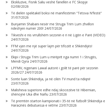
Ekskluzive, Fisnik Saliu veshë fanellën e FC Skopje
02/08/2026
Të dielën spektakël boksi në manifestimin “Tetova N’festë”
31/07/2026
Bunjamin Shabani nesër me Struga Trim Lum zhvillon
ndeshjen numër 200!
24/07/2026
Tikveshi e nis vrrullshëm sezonin e ri në Ligën e Parë (VIDEO)
24/07/2026
FFM vjen me një super lajm për tifozët e Shkëndijës!
24/07/2026
Ekipi i Struga Trim Lum u mirëprit nga numri 1 i Strugës,
Mendi Qyra
24/07/2026
LPFMV, nigeriani Lawal autorë i golit të parë për sezonin
2026/27
24/07/2026
Sonte luan Shkëndija, ja në cilën TV mund ta ndiqni!
23/07/2026
Malisheva superiore edhe ndaj skocezëve të Hibernian,
shënojnë Uka dhe Nafiu
23/07/2026
Të premtën starton kampionati i 35-të në futboll! Shkëndija e
Haraçinës debutuesja e vetme
23/07/2026