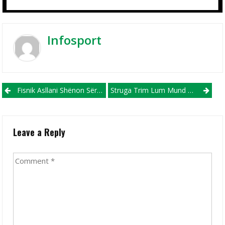
Infosport
Post navigation
Fisnik Asllani Shënon Sërish Në Bundesligë
Struga Trim Lum Mund FC Shkupin Dhe Rikthehet Në Krye Të Renditjes Para Vardarit!
Leave a Reply