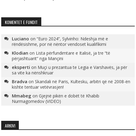
KOMENTET E FUNDIT
Luciano
on
“Euro 2024”, Sylvinho: Ndeshja më e
rëndësishme, por në nëntor vendoset kualifikimi
Klodian
on
Lista përfundimtare e Italisë, ja tre “të
përjashtuarit” nga Mançini
eksperti
on
Muçi u prezantua te Legia e Varshavës, ja për
sa vite ka nënshkruar
Bradva
on
Skandali në Paris, Kultesku, arbitri që në 2008-ën
kishte tentuar vetëvrasjen!
Mmabeg
on
Gjejnë pikën e dobët të Khabib
Nurmagomedov (VIDEO)
ARKIVI