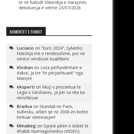
të në futboll! Shkëndija e Haraçinës
debutuesja e vetme
23/07/2026
KOMENTET E FUNDIT
Luciano
on
“Euro 2024”, Sylvinho:
Ndeshja më e rëndësishme, por në
nëntor vendoset kualifikimi
Klodian
on
Lista përfundimtare e
Italisë, ja tre “të përjashtuarit” nga
Mançini
eksperti
on
Muçi u prezantua te
Legia e Varshavës, ja për sa vite ka
nënshkruar
Bradva
on
Skandali në Paris,
Kultesku, arbitri që në 2008-ën kishte
tentuar vetëvrasjen!
Mmabeg
on
Gjejnë pikën e dobët të
Khabib Nurmagomedov (VIDEO)