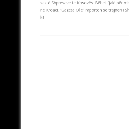
saktë Shpresave të Kosovës. Bëhet fjalë për mbro
në Kroaci. “Gazeta Olle” raporton se trajneri i 
ka