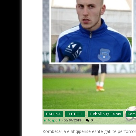
BALLINA
FUTBOLL
Futboll Nga Rajoni
Komb
infosport
-
06/04/2018
0
Kombëtarja e Shqipërisë është gati të përforcohet