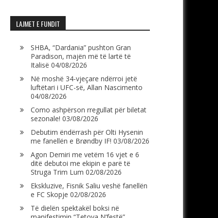
LAJMET E FUNDIT
SHBA, “Dardania” pushton Gran
Paradison, majën më të lartë të
Italisë
04/08/2026
Në moshë 34-vjeçare ndërroi jetë
luftëtari i UFC-së, Allan Nascimento
04/08/2026
Como ashpërson rregullat për biletat
sezonale!
03/08/2026
Debutim ëndërrash për Olti Hysenin
me fanellën e Brøndby IF!
03/08/2026
Agon Demiri me vetëm 16 vjet e 6
ditë debutoi me ekipin e parë të
Struga Trim Lum
02/08/2026
Ekskluzive, Fisnik Saliu veshë fanellën
e FC Skopje
02/08/2026
Të dielën spektakël boksi në
manifestimin “Tetova N’festë”