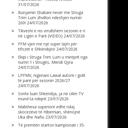
31/07/2026
Bunjamin Shabani nesër me Struga
Trim Lum zhvillon ndeshjen numër
200!
24/07/2026
Tikveshi e nis vrrullshëm sezonin e ri
në Ligën e Parë (VIDEO)
24/07/2026
FFM vjen me një super lajm për
tifozët e Shkëndijës!
24/07/2026
Ekipi i Struga Trim Lum u mirëprit nga
numri 1 i Strugës, Mendi Qyra
24/07/2026
LPFMV, nigeriani Lawal autorë i golit
të parë për sezonin 2026/27
24/07/2026
Sonte luan Shkëndija, ja në cilën TV
mund ta ndiqni!
23/07/2026
Malisheva superiore edhe ndaj
skocezëve të Hibernian, shënojnë
Uka dhe Nafiu
23/07/2026
Të premtën starton kampionati i 35-