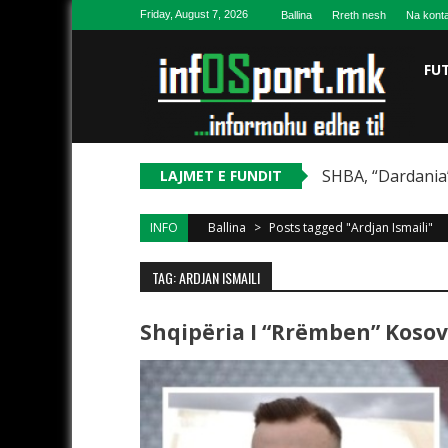
Skip to content
Friday, August 7, 2026
Ballina
Rreth nesh
Na konta
FU
SHBA, “Dardania”
LAJMET E FUNDIT
INFO
Ballina
>
Posts tagged "Ardjan Ismaili"
TAG: ARDJAN ISMAILI
Shqipëria I “rrëmben” Kosov