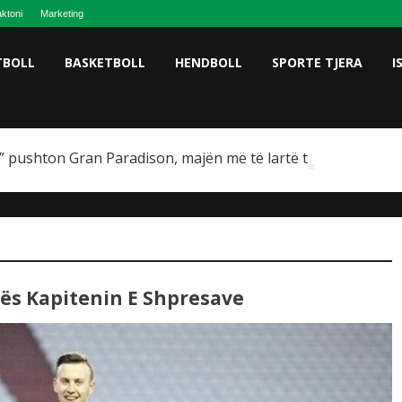
ktoni
Marketing
TBOLL
BASKETBOLL
HENDBOLL
SPORTE TJERA
I
 pushton Gran Paradison, majën më të lartë të Italisë
ës Kapitenin E Shpresave