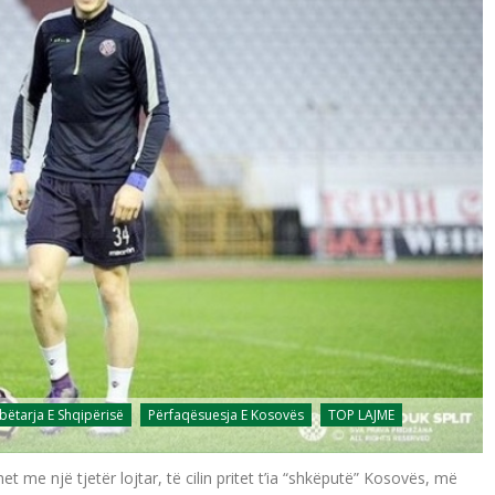
ëtarja E Shqipërisë
Përfaqësuesja E Kosovës
TOP LAJME
 me një tjetër lojtar, të cilin pritet t’ia “shkëputë” Kosovës, më