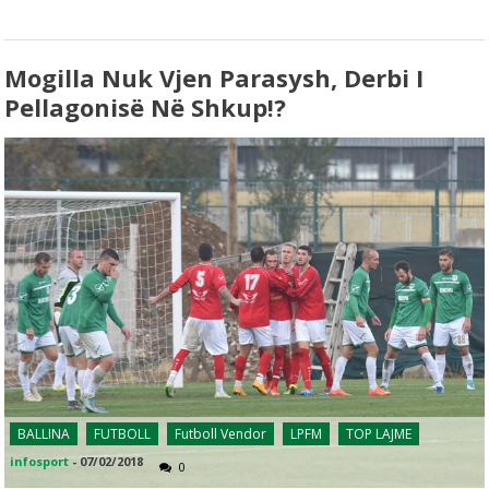
Mogilla Nuk Vjen Parasysh, Derbi I
Pellagonisë Në Shkup!?
BALLINA
FUTBOLL
Futboll Vendor
LPFM
TOP LAJME
infosport
-
07/02/2018
0