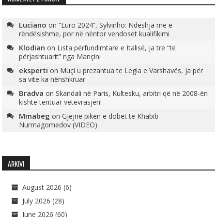
Luciano
on
“Euro 2024”, Sylvinho: Ndeshja më e
rëndësishme, por në nëntor vendoset kualifikimi
Klodian
on
Lista përfundimtare e Italisë, ja tre “të
përjashtuarit” nga Mançini
eksperti
on
Muçi u prezantua te Legia e Varshavës, ja për
sa vite ka nënshkruar
Bradva
on
Skandali në Paris, Kultesku, arbitri që në 2008-ën
kishte tentuar vetëvrasjen!
Mmabeg
on
Gjejnë pikën e dobët të Khabib
Nurmagomedov (VIDEO)
ARKIVI
August 2026
(6)
July 2026
(28)
June 2026
(60)