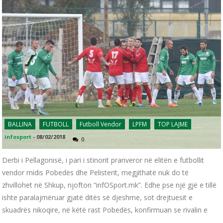
BALLINA
FUTBOLL
Futboll Vendor
LPFM
TOP LAJME
infosport
-
08/02/2018
0
Derbi i Pellagonisë, i pari i stinorit pranveror në elitën e futbollit
vendor midis Pobedës dhe Pelisterit, megjithatë nuk do të
zhvillohet në Shkup, njofton “infOSport.mk”. Edhe pse një gjë e tillë
ishte paralajmëruar gjatë ditës së djeshme, sot drejtuesit e
skuadrës nikoqire, në këtë rast Pobedës, konfirmuan se rivalin e