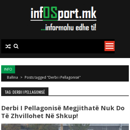
Skip to content
INFO
Ballina
>
Posts tagged "Derbi i Pellagonisë"
TAG: DERBI I PELLAGONISË
Derbi I Pellagonisë Megjithatë Nuk Do
Të Zhvillohet Në Shkup!