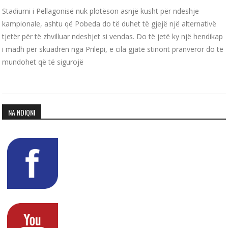
Stadiumi i Pellagonisë nuk plotëson asnjë kusht për ndeshje
kampionale, ashtu që Pobeda do të duhet të gjejë një alternativë
tjetër për të zhvilluar ndeshjet si vendas. Do të jetë ky një hendikap
i madh për skuadrën nga Prilepi, e cila gjatë stinorit pranveror do të
mundohet që të sigurojë
NA NDIQNI