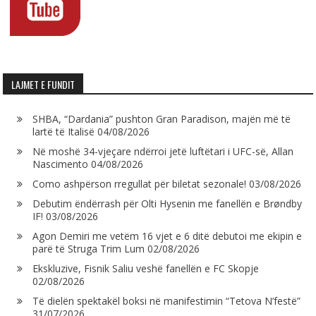
LAJMET E FUNDIT
SHBA, “Dardania” pushton Gran Paradison, majën më të
lartë të Italisë
04/08/2026
Në moshë 34-vjeçare ndërroi jetë luftëtari i UFC-së, Allan
Nascimento
04/08/2026
Como ashpërson rregullat për biletat sezonale!
03/08/2026
Debutim ëndërrash për Olti Hysenin me fanellën e Brøndby
IF!
03/08/2026
Agon Demiri me vetëm 16 vjet e 6 ditë debutoi me ekipin e
parë të Struga Trim Lum
02/08/2026
Ekskluzive, Fisnik Saliu veshë fanellën e FC Skopje
02/08/2026
Të dielën spektakël boksi në manifestimin “Tetova N’festë”
31/07/2026