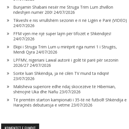
Bunjamin Shabani nesër me Struga Trim Lum zhvillon
ndeshjen numër 200!
24/07/2026
Tikveshi e nis vrrullshëm sezonin e ri në Ligën e Parë (VIDEO)
24/07/2026
FFM vjen me një super lajm për tifozët e Shkëndijës!
24/07/2026
Ekipi i Struga Trim Lum u mirëprit nga numri 1 i Strugës,
Mendi Qyra
24/07/2026
LPFMV, nigeriani Lawal autorë i golit të parë për sezonin
2026/27
24/07/2026
Sonte luan Shkëndija, ja në cilën TV mund ta ndiqni!
23/07/2026
Malisheva superiore edhe ndaj skocezëve të Hibernian,
shënojnë Uka dhe Nafiu
23/07/2026
Të premtën starton kampionati i 35-të në futboll! Shkëndija e
Haraçinës debutuesja e vetme
23/07/2026
KOMENTET E FUNDIT