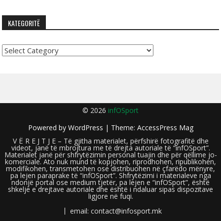
KATEGORITË
Kategoritë
© 2026
infOSport
Powered by
WordPress
| Theme:
AccessPress Mag
V Ë R E J T J E – Të gjitha materialet, përfshirë fotografitë dhe
videot, janë të mbrojtura me të drejta autoriale të “infOSport”.
Materialet janë për shfrytëzimin personal tuajin dhe për qëllime jo-
komerciale. Ato nuk mund të kopjohen, riprodhohen, ripublikohen,
modifikohen, transmetohen ose distribuohen në çfarëdo mënyre,
pa lejen paraprake të “infOSport”. Shfrytëzimi i materialeve nga
ndonjë portal ose medium tjetër, pa lejen e “infOSport”, është
shkelje e drejtave autoriale dhe është i ndaluar sipas dispozitave
ligjore në fuqi.
email: contact@infosport.mk