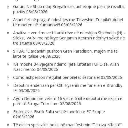
Gafuri: Në Shtip ndaj Bregallnicës udhëtojmë për një rezultat
pozitiv
08/08/2026
Asani flet në prag të ndeshjes me Tikveshin: Tre pikët duhet
të mbeten në Kumanovë!
08/08/2026
Analiza e vendimeve të arbitrëve në ndeshjen Shkëndija (H) –
Sileksi, VAR-i me në krye Benjamin Kerimin ndërhyri saktë në
tre situata
08/08/2026
SHBA, “Dardania” pushton Gran Paradison, majën më të
lartë të Italisë
04/08/2026
Në moshë 34-vjeçare ndërroi jetë luftëtari i UFC-së, Allan
Nascimento
04/08/2026
Como ashpërson rregullat për biletat sezonale!
03/08/2026
Debutim ëndërrash për Olti Hysenin me fanellën e Brøndby
IF!
03/08/2026
Agon Demiri me vetëm 16 vjet e 6 ditë debutoi me ekipin e
parë të Struga Trim Lum
02/08/2026
Ekskluzive, Fisnik Saliu veshë fanellën e FC Skopje
02/08/2026
Të dielën spektakël boksi në manifestimin “Tetova N’festë”