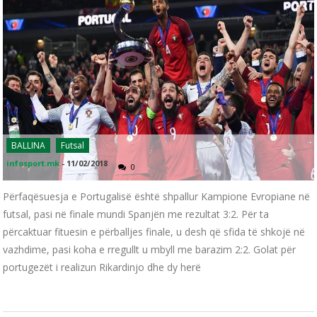
BALLINA
Futsal
infosport.mk
-
11/02/2018
0
Përfaqësuesja e Portugalisë është shpallur Kampione Evropiane në
futsal, pasi në finale mundi Spanjën me rezultat 3:2. Për ta
përcaktuar fituesin e përballjes finale, u desh që sfida të shkojë në
vazhdime, pasi koha e rregullt u mbyll me barazim 2:2. Golat për
portugezët i realizun Rikardinjo dhe dy herë