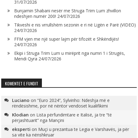
31/07/2026
Bunjamin Shabani nesër me Struga Trim Lum zhvillon
ndeshjen numër 200!
24/07/2026
Tikveshi e nis vrrullshëm sezonin e ri në Ligën e Parë (VIDEO)
24/07/2026
FFM vjen me një super lajm për tifozët e Shkëndijës!
24/07/2026
Ekipi i Struga Trim Lum u mirëprit nga numri 1 i Strugës,
Mendi Qyra
24/07/2026
KOMENTET E FUNDIT
Luciano
on
“Euro 2024”, Sylvinho: Ndeshja më e
rëndësishme, por në nëntor vendoset kualifikimi
Klodian
on
Lista përfundimtare e Italisë, ja tre “të
përjashtuarit” nga Mançini
eksperti
on
Muçi u prezantua te Legia e Varshavës, ja për
sa vite ka nënshkruar