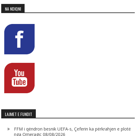
NA NDIQNI
LAJMET E FUNDIT
FFM i qëndron besnik UEFA-s, Çeferin ka përkrahjen e plotë
nga Omeragiç
08/08/2026