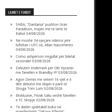
LAJMET E FUNDIT
SHBA, “Dardania” pushton Gran
Paradison, majën më të lartë të
Italisë
04/08/2026
Në moshë 34-vjeçare ndërroi jetë
luftëtari i UFC-së, Allan Nascimento
04/08/2026
Como ashpërson rregullat për biletat
sezonale!
03/08/2026
Debutim ëndërrash për Olti Hysenin
me fanellën e Brøndby IF!
03/08/2026
Agon Demiri me vetëm 16 vjet e 6
ditë debutoi me ekipin e parë të
Struga Trim Lum
02/08/2026
Ekskluzive, Fisnik Saliu veshë fanellën
e FC Skopje
02/08/2026
Të dielën spektakël boksi në
manifestimin “Tetova N’festë”