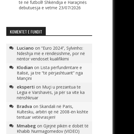
të në futboll! Shkëndija e Haraçinës
debutuesja e vetme
23/07/2026
KOMENTET E FUNDIT
Luciano
on
“Euro 2024”, Sylvinho:
Ndeshja më e rëndësishme, por në
nëntor vendoset kualifikimi
Klodian
on
Lista përfundimtare e
Italisë, ja tre “të përjashtuarit” nga
Mançini
eksperti
on
Muçi u prezantua te
Legia e Varshavës, ja për sa vite ka
nënshkruar
Bradva
on
Skandali në Paris,
Kultesku, arbitri që në 2008-ën kishte
tentuar vetëvrasjen!
Mmabeg
on
Gjejnë pikën e dobët të
Khabib Nurmagomedov (VIDEO)