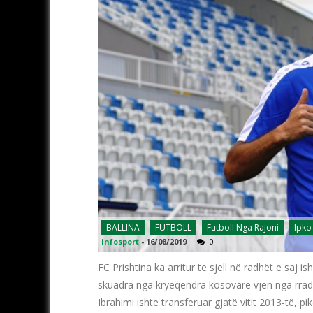
BALLINA
FUTBOLL
Futboll Nga Rajoni
Ipko
infosport
-
16/08/2019
0
FC Prishtina ka arritur të sjell në radhët e saj i
skuadra nga kryeqendra kosovare vjen nga rradh
Ibrahimi ishte transferuar gjatë vitit 2013-të, pi