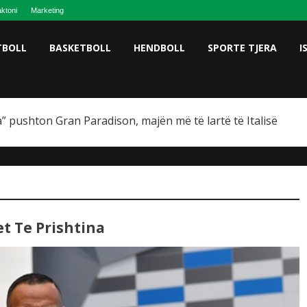
ktoni
Marketing
TBOLL
BASKETBOLL
HENDBOLL
SPORTE TJERA
I
” pushton Gran Paradison, majën më të lartë të Italisë
"
t Te Prishtina