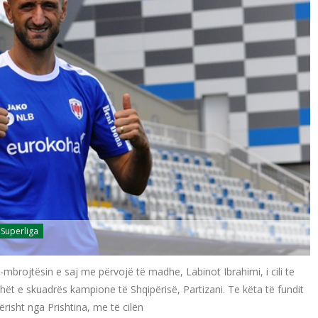
 Superliga
sh-mbrojtësin e saj me përvojë të madhe, Labinot Ibrahimi, i cili te
ët e skuadrës kampione të Shqipërisë, Partizani. Te këta të fundit
kërisht nga Prishtina, me të cilën