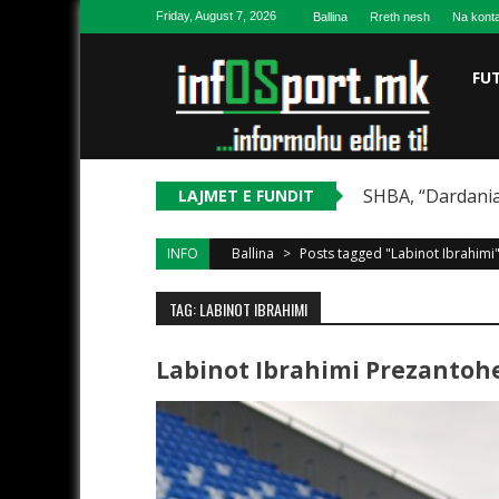
Skip to content
Friday, August 7, 2026
Ballina
Rreth nesh
Na konta
FU
SHBA, “Dardania
LAJMET E FUNDIT
INFO
Ballina
>
Posts tagged "Labinot Ibrahimi
TAG: LABINOT IBRAHIMI
Labinot Ibrahimi Prezantohe