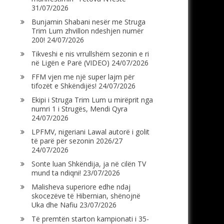
31/07/2026
Bunjamin Shabani nesër me Struga
Trim Lum zhvillon ndeshjen numër
200!
24/07/2026
Tikveshi e nis vrrullshëm sezonin e ri
në Ligën e Parë (VIDEO)
24/07/2026
FFM vjen me një super lajm për
tifozët e Shkëndijës!
24/07/2026
Ekipi i Struga Trim Lum u mirëprit nga
numri 1 i Strugës, Mendi Qyra
24/07/2026
LPFMV, nigeriani Lawal autorë i golit
të parë për sezonin 2026/27
24/07/2026
Sonte luan Shkëndija, ja në cilën TV
mund ta ndiqni!
23/07/2026
Malisheva superiore edhe ndaj
skocezëve të Hibernian, shënojnë
Uka dhe Nafiu
23/07/2026
Të premtën starton kampionati i 35-