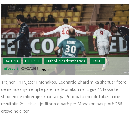
BALLINA
FUTBOLL
Futboll Ndërkombëtarë
Ligue 1
infosport
-
03/02/2019
0
Trajneri i ri i vjetër i Monakos, Leonardo Zhardim ka shënuar fitore
që në ndeshjen e tij të parë me Monakon në ‘Ligue 1’, teksa të
shtunën në mbrëmje skuadra nga Principata mundi Tuluzën me
rezultatin 2:1. Ishte kjo fitorja e parë për Monakon pas plotë 266
ditëve në elitën