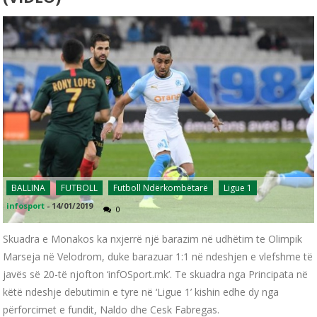
BALLINA
FUTBOLL
Futboll Ndërkombëtarë
Ligue 1
infosport
-
14/01/2019
0
Skuadra e Monakos ka nxjerrë një barazim në udhëtim te Olimpik
Marseja në Velodrom, duke barazuar 1:1 në ndeshjen e vlefshme të
javës së 20-të njofton ‘infOSport.mk’. Te skuadra nga Principata në
këtë ndeshje debutimin e tyre në ‘Ligue 1’ kishin edhe dy nga
përforcimet e fundit, Naldo dhe Cesk Fabregas.