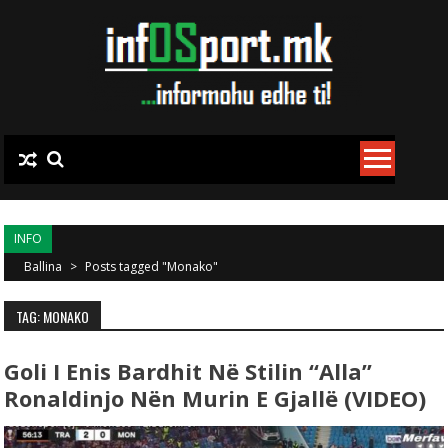
Skip to content
INFO
Ballina
>
Posts tagged "Monako"
TAG: MONAKO
Goli I Enis Bardhit Në Stilin “alla”
Ronaldinjo Nën Murin E Gjallë (VIDEO)