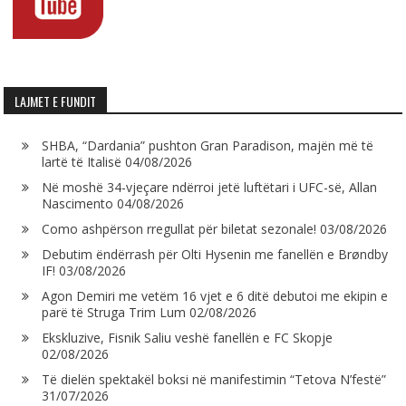
LAJMET E FUNDIT
SHBA, “Dardania” pushton Gran Paradison, majën më të
lartë të Italisë
04/08/2026
Në moshë 34-vjeçare ndërroi jetë luftëtari i UFC-së, Allan
Nascimento
04/08/2026
Como ashpërson rregullat për biletat sezonale!
03/08/2026
Debutim ëndërrash për Olti Hysenin me fanellën e Brøndby
IF!
03/08/2026
Agon Demiri me vetëm 16 vjet e 6 ditë debutoi me ekipin e
parë të Struga Trim Lum
02/08/2026
Ekskluzive, Fisnik Saliu veshë fanellën e FC Skopje
02/08/2026
Të dielën spektakël boksi në manifestimin “Tetova N’festë”
31/07/2026