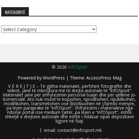
KATEGORITË
Kategoritë
© 2026
infOSport
Powered by
WordPress
| Theme:
AccessPress Mag
V Ë R E J T J E – Të gjitha materialet, përfshirë fotografitë dhe
videot, janë të mbrojtura me të drejta autoriale të “infOSport”.
Materialet janë për shfrytëzimin personal tuajin dhe për qëllime jo-
komerciale. Ato nuk mund të kopjohen, riprodhohen, ripublikohen,
modifikohen, transmetohen ose distribuohen në çfarëdo mënyre,
pa lejen paraprake të “infOSport”. Shfrytëzimi i materialeve nga
ndonjë portal ose medium tjetër, pa lejen e “infOSport”, është
shkelje e drejtave autoriale dhe është i ndaluar sipas dispozitave
ligjore në fuqi.
email: contact@infosport.mk