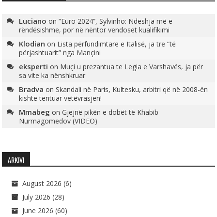
Luciano
on
“Euro 2024”, Sylvinho: Ndeshja më e
rëndësishme, por në nëntor vendoset kualifikimi
Klodian
on
Lista përfundimtare e Italisë, ja tre “të
përjashtuarit” nga Mançini
eksperti
on
Muçi u prezantua te Legia e Varshavës, ja për
sa vite ka nënshkruar
Bradva
on
Skandali në Paris, Kultesku, arbitri që në 2008-ën
kishte tentuar vetëvrasjen!
Mmabeg
on
Gjejnë pikën e dobët të Khabib
Nurmagomedov (VIDEO)
ARKIVI
August 2026
(6)
July 2026
(28)
June 2026
(60)