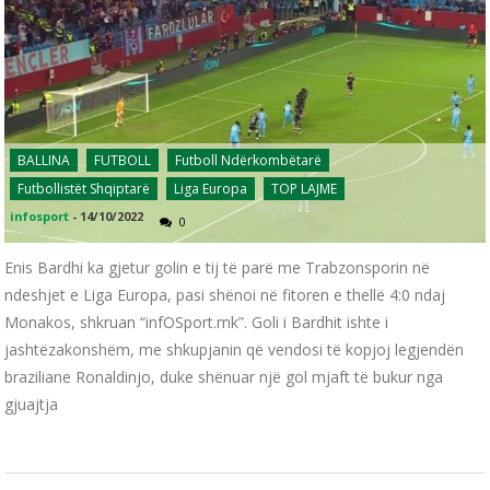
BALLINA
FUTBOLL
Futboll Ndërkombëtarë
Futbollistët Shqiptarë
Liga Europa
TOP LAJME
infosport
-
14/10/2022
0
Enis Bardhi ka gjetur golin e tij të parë me Trabzonsporin në
ndeshjet e Liga Europa, pasi shënoi në fitoren e thellë 4:0 ndaj
Monakos, shkruan “infOSport.mk”. Goli i Bardhit ishte i
jashtëzakonshëm, me shkupjanin që vendosi të kopjoj legjendën
braziliane Ronaldinjo, duke shënuar një gol mjaft të bukur nga
gjuajtja