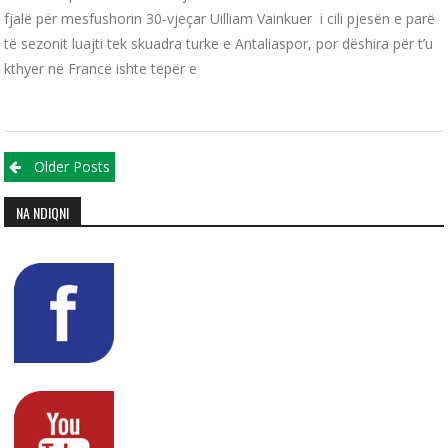
fjalë për mesfushorin 30-vjeçar Uilliam Vainkuer i cili pjesën e parë
të sezonit luajti tek skuadra turke e Antaliaspor, por dëshira për t’u
kthyer në Francë ishte tepër e
Posts navigation
Older Posts
NA NDIQNI