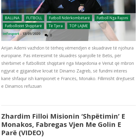
BALLINA
FUTBOLL
Futboll Ndërkombëtarë
Futboll Nga Rajoni
Futbollistët Shqiptarë
Të Tjera
TOP LAJME
infosport
-
13/01/2020
0
Arijan Ademi vazhdon të tërheq vëmendjen e skuadrave të njohura
europiane. Pas interesimit të skuadrës spanjolle të Betis, për
shërbimet e futbollistit shqiptarë nga Maqedonia e Veriut që mbron
ngjyrat e gjigandëve kroat të Dinamo Zagreb, së fundmi interes
kanë shfaqur ish kampionët e Francës, Monako. Fillimisht drejtuesit
e Dinamos refuzuan
Zhardim Filloi Misionin ‘shpëtimin’ E
Monakos, Fabregas Vjen Me Golin E
Parë (VIDEO)