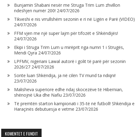
Bunjamin Shabani nesër me Struga Trim Lum zhvillon
ndeshjen numër 200!
24/07/2026
Tikveshi e nis vrrullshëm sezonin e ri në Ligën e Parë (VIDEO)
24/07/2026
FFM vjen me një super lajm për tifozët e Shkëndijës!
24/07/2026
Ekipi i Struga Trim Lum u mirëprit nga numri 1 i Strugës,
Mendi Qyra
24/07/2026
LPFMV, nigeriani Lawal autorë i golit të parë për sezonin
2026/27
24/07/2026
Sonte luan Shkëndija, ja në cilën TV mund ta ndiqni!
23/07/2026
Malisheva superiore edhe ndaj skocezëve të Hibernian,
shënojnë Uka dhe Nafiu
23/07/2026
Të premtën starton kampionati i 35-të në futboll! Shkëndija e
Haraçinës debutuesja e vetme
23/07/2026
KOMENTET E FUNDIT