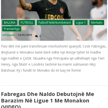
BALLINA
FUTBOLL
Futboll Ndërkombëtarë
Ligue 1
Merkato
Premierliga
infosport
-
14/01/2019
0
Pasi ditë më parë transferuan mesfushorin spanjoll, Cesk Fabregas,
drejtuesit e Monakos kanë bërë edhe një lëvizje tjetër të madhe
nga rradhët e Çelzit. Skuadra nga Principata që udhëhiqet nga Tieri
Henry, nga ‘blutë’ e Londrës tashmë ka marrë sulmuesin Miçi
Batshuai. Ky i fundit te Monako do të luaj në formë
Fabregas Dhe Naldo Debutojnë Me
Barazim Në Ligue 1 Me Monakon
(VIDEO)