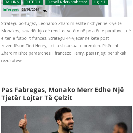
BALLINA
FUTBOLL
Futboll Ndërkombëtarë
Ligue 1
infosport
-
26/01/2019
0
Strategu portugez, Leonardo Zhardim është rikthyer në krye të
Monakos, skuadër kjo që renditet vetëm në pozitën e parafundit në
elitën e futbollit francez. Strategu 44-vjeçar në këtë post
zëvendëson Tieri Henry, i cili u shkarkua të premten. Pikërisht
Zhardim ishte paraardhësi i francezit Henry, pasi i njëjti për shkak
rezultateve
Pas Fabregas, Monako Merr Edhe Një
Tjetër Lojtar Të Çelzit