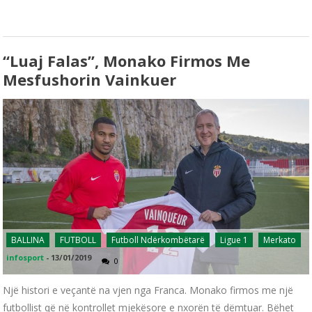
“Luaj Falas”, Monako Firmos Me
Mesfushorin Vainkuer
BALLINA
FUTBOLL
Futboll Ndërkombëtarë
Ligue 1
Merkato
infosport
-
13/01/2019
0
Një histori e veçantë na vjen nga Franca. Monako firmos me një
futbollist që në kontrollet mjekësore e nxorën të dëmtuar. Bëhet