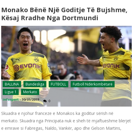
Monako Bënë Një Goditje Të Bujshme,
Kësaj Rradhe Nga Dortmundi
BALLINA
Bundesliga
FUTBOLL
Futboll Ndërkombëtarë
Ligue 1
Merkato
infosport
-
30/01/2019
0
Skuadra e njohur franceze e Monakos ka goditur sërish në
merkato. Skuadra nga Principata nuk e sheh të mjaftueshme blerjet
e emrave si Fabregas, Naldo, Vankër, apo dhe Gelson Martins,