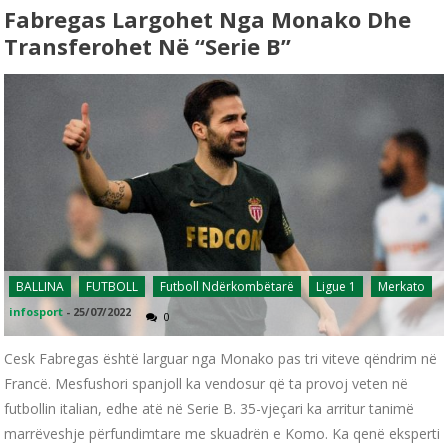
Fabregas Largohet Nga Monako Dhe
Transferohet Në “Serie B”
BALLINA
FUTBOLL
Futboll Ndërkombëtarë
Ligue 1
Merkato
infosport
-
25/07/2022
0
Cesk Fabregas është larguar nga Monako pas tri viteve qëndrim në
Francë. Mesfushori spanjoll ka vendosur që ta provoj veten në
futbollin italian, edhe atë në Serie B. 35-vjeçari ka arritur tanimë
marrëveshje përfundimtare me skuadrën e Komo. Ka qenë eksperti