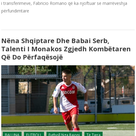
i transferimeve, Fabricio Romano që ka njoftuar se marrëveshja
përfundimtare
Nëna Shqiptare Dhe Babai Serb,
Talenti I Monakos Zgjedh Kombëtaren
Që Do Përfaqësojë
BALLINA
FUTBOLL
Futboll Nga Rajoni
Të Tjera