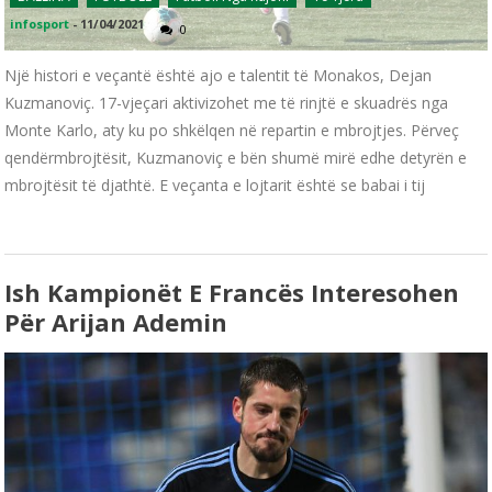
infosport
-
11/04/2021
0
Një histori e veçantë është ajo e talentit të Monakos, Dejan
Kuzmanoviç. 17-vjeçari aktivizohet me të rinjtë e skuadrës nga
Monte Karlo, aty ku po shkëlqen në repartin e mbrojtjes. Përveç
qendërmbrojtësit, Kuzmanoviç e bën shumë mirë edhe detyrën e
mbrojtësit të djathtë. E veçanta e lojtarit është se babai i tij
Ish Kampionët E Francës Interesohen
Për Arijan Ademin