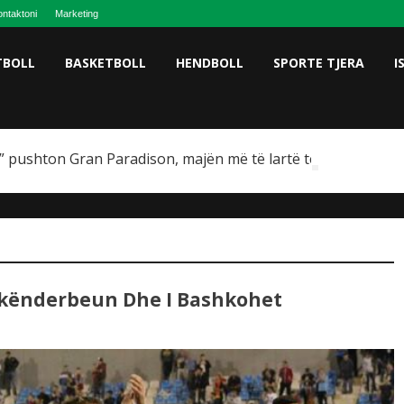
ntaktoni
Marketing
TBOLL
BASKETBOLL
HENDBOLL
SPORTE TJERA
I
 pushton Gran Paradison, majën më të lartë të Italisë
Skënderbeun Dhe I Bashkohet