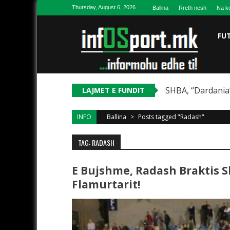
Skip to content
Thursday, August 6, 2026
Ballina
Rreth nesh
Na ko
FU
SHBA, “Dardania”
LAJMET E FUNDIT
INFO
Ballina
>
Posts tagged "Radash"
TAG: RADASH
E Bujshme, Radash Braktis 
Flamurtarit!