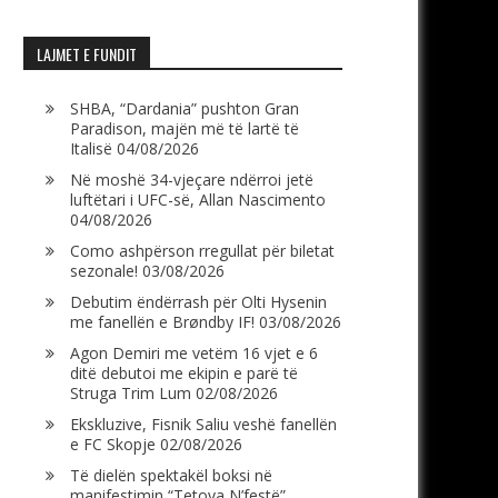
LAJMET E FUNDIT
SHBA, “Dardania” pushton Gran
Paradison, majën më të lartë të
Italisë
04/08/2026
Në moshë 34-vjeçare ndërroi jetë
luftëtari i UFC-së, Allan Nascimento
04/08/2026
Como ashpërson rregullat për biletat
sezonale!
03/08/2026
Debutim ëndërrash për Olti Hysenin
me fanellën e Brøndby IF!
03/08/2026
Agon Demiri me vetëm 16 vjet e 6
ditë debutoi me ekipin e parë të
Struga Trim Lum
02/08/2026
Ekskluzive, Fisnik Saliu veshë fanellën
e FC Skopje
02/08/2026
Të dielën spektakël boksi në
manifestimin “Tetova N’festë”