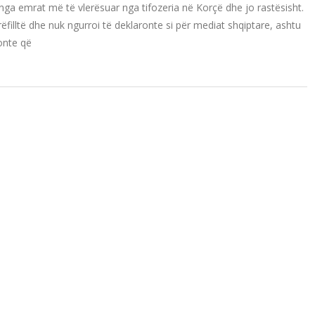
ga emrat më të vlerësuar nga tifozeria në Korçë dhe jo rastësisht.
rëfilltë dhe nuk ngurroi të deklaronte si për mediat shqiptare, ashtu
konte që