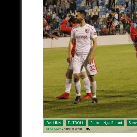
BALLINA
FUTBOLL
Futboll Nga Rajoni
Supe
infosport
-
10/07/2018
0