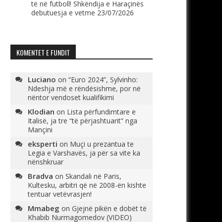
të në futboll! Shkëndija e Haraçinës
debutuesja e vetme
23/07/2026
KOMENTET E FUNDIT
Luciano
on
“Euro 2024”, Sylvinho:
Ndeshja më e rëndësishme, por në
nëntor vendoset kualifikimi
Klodian
on
Lista përfundimtare e
Italisë, ja tre “të përjashtuarit” nga
Mançini
eksperti
on
Muçi u prezantua te
Legia e Varshavës, ja për sa vite ka
nënshkruar
Bradva
on
Skandali në Paris,
Kultesku, arbitri që në 2008-ën kishte
tentuar vetëvrasjen!
Mmabeg
on
Gjejnë pikën e dobët të
Khabib Nurmagomedov (VIDEO)