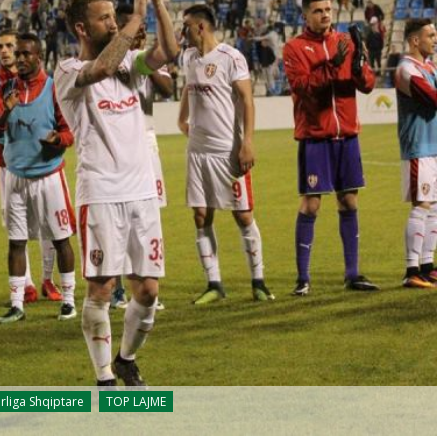
rliga Shqiptare
TOP LAJME