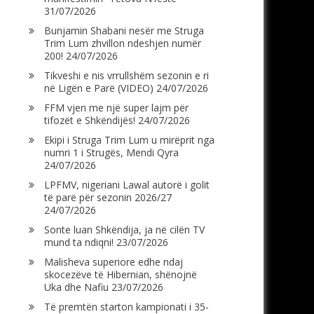
31/07/2026
Bunjamin Shabani nesër me Struga
Trim Lum zhvillon ndeshjen numër
200!
24/07/2026
Tikveshi e nis vrrullshëm sezonin e ri
në Ligën e Parë (VIDEO)
24/07/2026
FFM vjen me një super lajm për
tifozët e Shkëndijës!
24/07/2026
Ekipi i Struga Trim Lum u mirëprit nga
numri 1 i Strugës, Mendi Qyra
24/07/2026
LPFMV, nigeriani Lawal autorë i golit
të parë për sezonin 2026/27
24/07/2026
Sonte luan Shkëndija, ja në cilën TV
mund ta ndiqni!
23/07/2026
Malisheva superiore edhe ndaj
skocezëve të Hibernian, shënojnë
Uka dhe Nafiu
23/07/2026
Të premtën starton kampionati i 35-