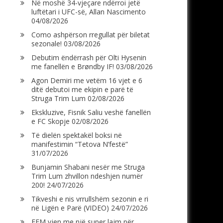
Në moshë 34-vjeçare ndërroi jetë
luftëtari i UFC-së, Allan Nascimento
04/08/2026
Como ashpërson rregullat për biletat
sezonale!
03/08/2026
Debutim ëndërrash për Olti Hysenin
me fanellën e Brøndby IF!
03/08/2026
Agon Demiri me vetëm 16 vjet e 6
ditë debutoi me ekipin e parë të
Struga Trim Lum
02/08/2026
Ekskluzive, Fisnik Saliu veshë fanellën
e FC Skopje
02/08/2026
Të dielën spektakël boksi në
manifestimin “Tetova N’festë”
31/07/2026
Bunjamin Shabani nesër me Struga
Trim Lum zhvillon ndeshjen numër
200!
24/07/2026
Tikveshi e nis vrrullshëm sezonin e ri
në Ligën e Parë (VIDEO)
24/07/2026
FFM vjen me një super lajm për