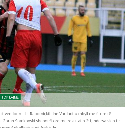
TOP LAJME
lit vendor midis Rabotniçkit dhe Vardarit u mbyll me fitore të
 Goran Stankovski shënoi fitore me rezultatin 2:1, ndërsa vlen të
 mes futbollistëve në fushë, ku