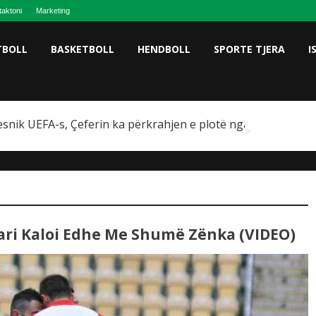
taktoni
Marketing
TBOLL
BASKETBOLL
HENDBOLL
SPORTE TJERA
I
snik UEFA-s, Çeferin ka përkrahjen e plotë nga Omeragiç
ari Kaloi Edhe Me Shumë Zënka (VIDEO)