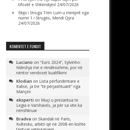
tifozët e Shkëndijës!
24/07/2026
Ekipi i Struga Trim Lum u mirëprit nga
numri 1 i Strugës, Mendi Qyra
24/07/2026
KOMENTET E FUNDIT
Luciano
on
“Euro 2024”, Sylvinho:
Ndeshja më e rëndësishme, por në
nëntor vendoset kualifikimi
Klodian
on
Lista përfundimtare e
Italisë, ja tre “të përjashtuarit” nga
Mançini
eksperti
on
Muçi u prezantua te
Legia e Varshavës, ja për sa vite ka
nënshkruar
Bradva
on
Skandali në Paris,
Kultesku, arbitri që në 2008-ën kishte
tentuar vetëvrasjen!