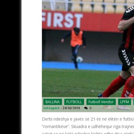
BALLINA
FUTBOLL
Futboll Vendor
LPFM
infosport
-
24/02/2018
0
Derbi ndeshja e javës së 21-të në elitën e futbol
“romantikëve”. Skuadra e udhëhequr nga trajneri
ceket se në këtë ndeshje kishte edhe disa zënka