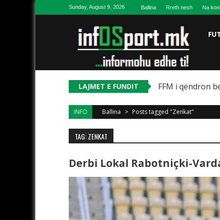
Skip to content
Sunday, August 9, 2026
Ballina
Rreth nesh
Na kon
FU
FFM i qëndron be
LAJMET E FUNDIT
INFO
Ballina
>
Posts tagged "Zenkat"
TAG: ZENKAT
Derbi Lokal Rabotniçki-Vard