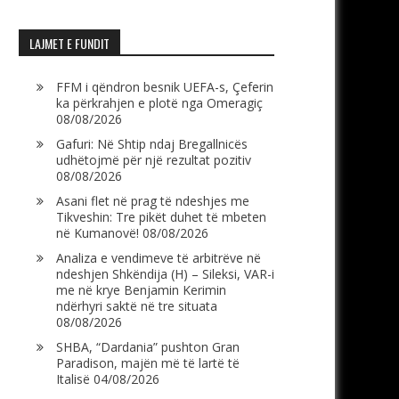
LAJMET E FUNDIT
FFM i qëndron besnik UEFA-s, Çeferin
ka përkrahjen e plotë nga Omeragiç
08/08/2026
Gafuri: Në Shtip ndaj Bregallnicës
udhëtojmë për një rezultat pozitiv
08/08/2026
Asani flet në prag të ndeshjes me
Tikveshin: Tre pikët duhet të mbeten
në Kumanovë!
08/08/2026
Analiza e vendimeve të arbitrëve në
ndeshjen Shkëndija (H) – Sileksi, VAR-i
me në krye Benjamin Kerimin
ndërhyri saktë në tre situata
08/08/2026
SHBA, “Dardania” pushton Gran
Paradison, majën më të lartë të
Italisë
04/08/2026